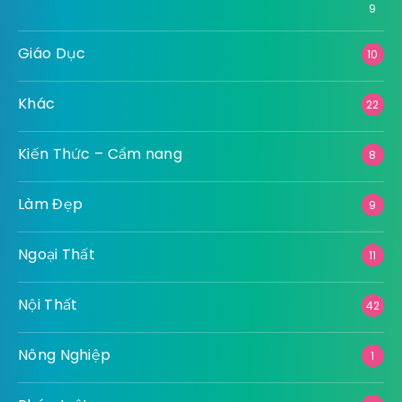
9
Giáo Dục
10
Khác
22
Kiến Thức – Cẩm nang
8
Làm Đẹp
9
Ngoại Thất
11
Nội Thất
42
Nông Nghiệp
1