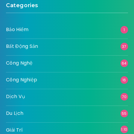
Categories
Bảo Hiểm
1
Bất Động Sản
37
Công Nghệ
64
Công Nghiệp
16
Dịch Vụ
70
Du Lịch
55
Giải Trí
1.10