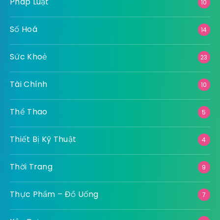
Pháp Luật
10
Số Hoá
14
Sức Khoẻ
23
Tài Chính
10
Thể Thao
5
Thiết Bị Kỹ Thuật
4
Thời Trang
9
Thực Phẩm – Đồ Uống
7