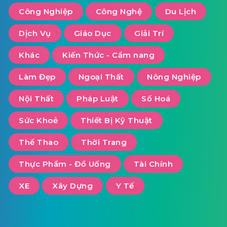
Công Nghiệp
Công Nghệ
Du Lịch
Dịch Vụ
Giáo Dục
Giải Trí
Khác
Kiến Thức - Cẩm nang
Làm Đẹp
Ngoại Thất
Nông Nghiệp
Nội Thất
Pháp Luật
Số Hoá
Sức Khoẻ
Thiết Bị Kỹ Thuật
Thể Thao
Thời Trang
Thực Phẩm - Đồ Uống
Tài Chính
XE
Xây Dựng
Y Tế