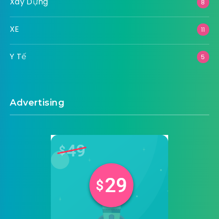
Xây Dựng
8
XE
11
Y Tế
5
Advertising