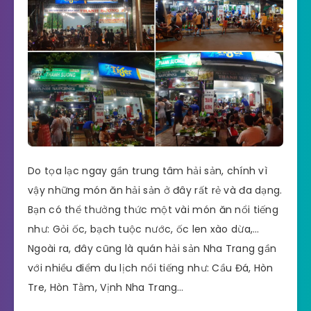
Do tọa lạc ngay gần trung tâm hải sản, chính vì
vậy những món ăn hải sản ở đây rất rẻ và đa dạng.
Bạn có thể thưởng thức một vài món ăn nổi tiếng
như: Gỏi ốc, bạch tuộc nước, ốc len xào dừa,…
Ngoài ra, đây cũng là quán hải sản Nha Trang gần
với nhiều điểm du lịch nổi tiếng như: Cầu Đá, Hòn
Tre, Hòn Tằm, Vịnh Nha Trang…