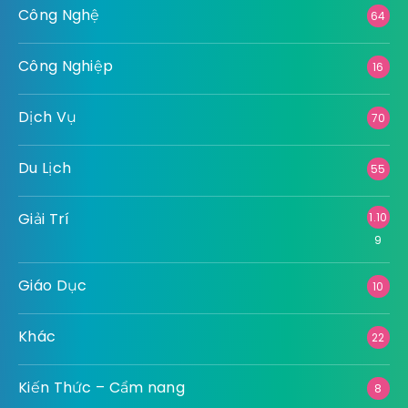
Công Nghệ
64
Công Nghiệp
16
Dịch Vụ
70
Du Lịch
55
Giải Trí
1.10
9
Giáo Dục
10
Khác
22
Kiến Thức – Cẩm nang
8