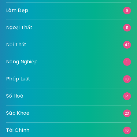
Làm Đẹp
9
Ngoại Thất
11
Nội Thất
42
Nông Nghiệp
1
Pháp Luật
10
Số Hoá
14
Sức Khoẻ
23
Tài Chính
10