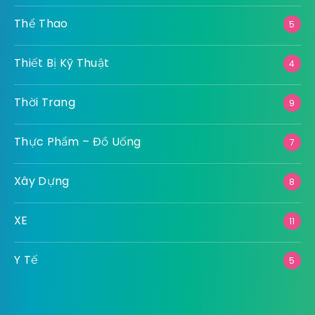
Thể Thao
5
Thiết Bị Kỹ Thuật
4
Thời Trang
9
Thực Phẩm – Đồ Uống
7
Xây Dựng
8
XE
11
Y Tế
5