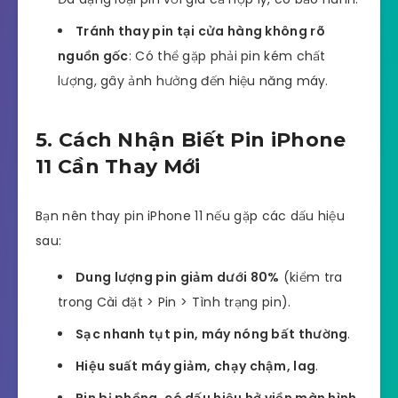
Tránh thay pin tại cửa hàng không rõ
nguồn gốc
: Có thể gặp phải pin kém chất
lượng, gây ảnh hưởng đến hiệu năng máy.
5. Cách Nhận Biết Pin iPhone
11 Cần Thay Mới
Bạn nên thay pin iPhone 11 nếu gặp các dấu hiệu
sau:
Dung lượng pin giảm dưới 80%
(kiểm tra
trong Cài đặt > Pin > Tình trạng pin).
Sạc nhanh tụt pin, máy nóng bất thường
.
Hiệu suất máy giảm, chạy chậm, lag
.
Pin bị phồng, có dấu hiệu hở viền màn hình
.