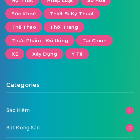
Nội Thất
Pháp Luật
Số Hoá
Sức Khoẻ
Thiết Bị Kỹ Thuật
Thể Thao
Thời Trang
Thực Phẩm - Đồ Uống
Tài Chính
XE
Xây Dựng
Y Tế
Categories
Bảo Hiểm
1
Bất Động Sản
37