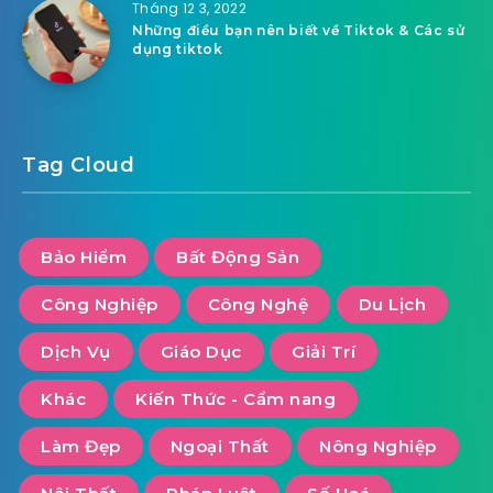
Tháng 12 3, 2022
Những điều bạn nên biết về Tiktok & Các sử
dụng tiktok
Tag Cloud
Bảo Hiểm
Bất Động Sản
Công Nghiệp
Công Nghệ
Du Lịch
Dịch Vụ
Giáo Dục
Giải Trí
Khác
Kiến Thức - Cẩm nang
Làm Đẹp
Ngoại Thất
Nông Nghiệp