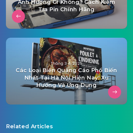
Ảnh Hưởng Gì Không? Cách Kiểm
Tra Pin Chính Hãng
Tháng 3 4, 2025
Các Loại Biển Quảng Cáo Phổ Biến
Nhất Tại Hà Nội Hiện Nay: Xu
Hướng Và Ứng Dụng
Related Articles