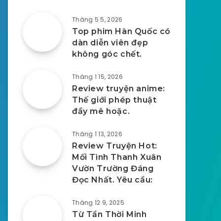
Tháng 5 5, 2026
Top phim Hàn Quốc có
dàn diễn viên đẹp
không góc chết.
Tháng 1 15, 2026
Review truyện anime:
Thế giới phép thuật
đầy mê hoặc.
Tháng 1 13, 2026
Review Truyện Hot:
Mối Tình Thanh Xuân
Vườn Trường Đáng
Đọc Nhất. Yêu cầu:
Tháng 12 9, 2025
Từ Tần Thời Minh