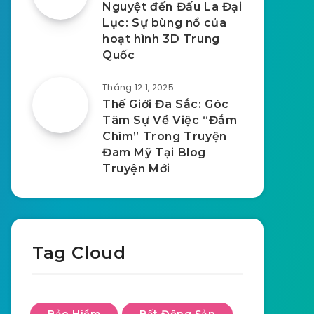
Nguyệt đến Đấu La Đại
Lục: Sự bùng nổ của
hoạt hình 3D Trung
Quốc
Tháng 12 1, 2025
Thế Giới Đa Sắc: Góc
Tâm Sự Về Việc “Đắm
Chìm” Trong Truyện
Đam Mỹ Tại Blog
Truyện Mới
Tag Cloud