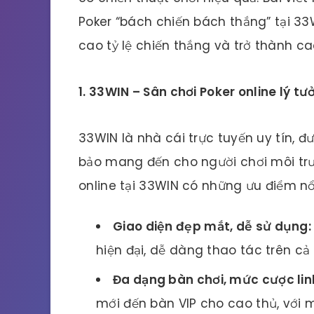
Poker “bách chiến bách thắng” tại 3
cao tỷ lệ chiến thắng và trở thành ca
1. 33WIN – Sân chơi Poker online lý tư
33WIN là nhà cái trực tuyến uy tín,
bảo mang đến cho người chơi môi trườ
online tại 33WIN có những ưu điểm nổi
Giao diện đẹp mắt, dễ sử dụng:
hiện đại, dễ dàng thao tác trên cả 
Đa dạng bàn chơi, mức cược lin
mới đến bàn VIP cho cao thủ, với