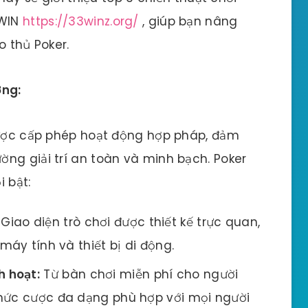
3WIN
https://33winz.org/
, giúp bạn nâng
o thủ Poker.
ởng:
 được cấp phép hoạt động hợp pháp, đảm
ng giải trí an toàn và minh bạch. Poker
 bật:
Giao diện trò chơi được thiết kế trực quan,
máy tính và thiết bị di động.
h hoạt:
Từ bàn chơi miễn phí cho người
 mức cược đa dạng phù hợp với mọi người