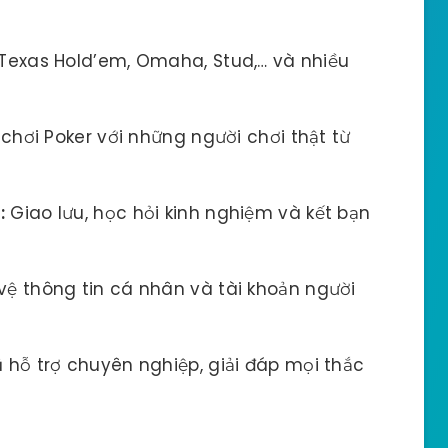
Texas Hold’em, Omaha, Stud,… và nhiều
chơi Poker với những người chơi thật từ
:
Giao lưu, học hỏi kinh nghiệm và kết bạn
vệ thông tin cá nhân và tài khoản người
 hỗ trợ chuyên nghiệp, giải đáp mọi thắc