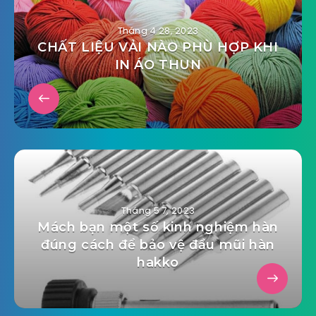
Tháng 4 28, 2023
CHẤT LIỆU VẢI NÀO PHÙ HỢP KHI
IN ÁO THUN
Tháng 5 7, 2023
Mách bạn một số kinh nghiệm hàn
đúng cách để bảo vệ đầu mũi hàn
hakko