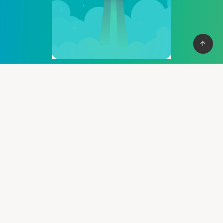
Cung cấp thệ thống PBN mạnh mẽ giúp bạn có cơ vào top
nhanh chống, với hơn 100+ domain VN , và domain quốc tế, hỗ
trợ 30+ lĩnh vực khác nhau.
Liên hệ :
support@pbn24h.com