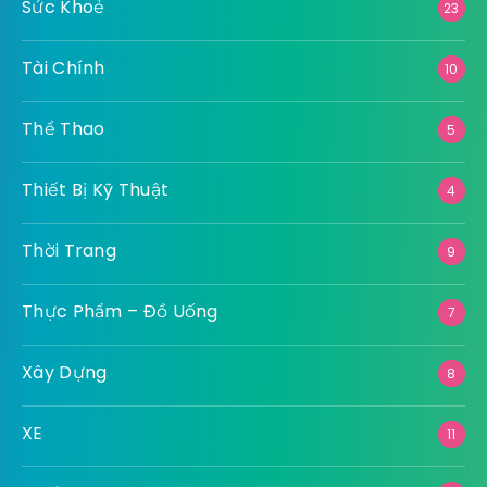
Sức Khoẻ
23
Tài Chính
10
Thể Thao
5
Thiết Bị Kỹ Thuật
4
Thời Trang
9
Thực Phẩm – Đồ Uống
7
Xây Dựng
8
XE
11