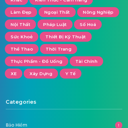
Làm Đẹp
Ngoại Thất
Nông Nghiệp
Nội Thất
Pháp Luật
Số Hoá
Sức Khoẻ
Thiết Bị Kỹ Thuật
Thể Thao
Thời Trang
Thực Phẩm - Đồ Uống
Tài Chính
XE
Xây Dựng
Y Tế
Categories
Bảo Hiểm
1