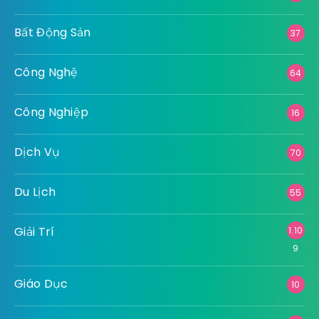
Bất Động Sản
37
Công Nghệ
64
Công Nghiệp
16
Dịch Vụ
70
Du Lịch
55
Giải Trí
1.10
9
Giáo Dục
10