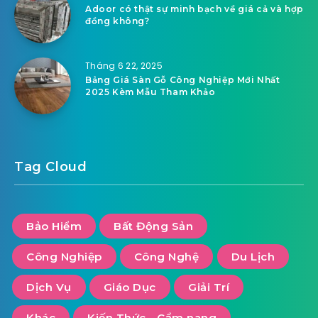
Adoor có thật sự minh bạch về giá cả và hợp
đồng không?
Tháng 6 22, 2025
Bảng Giá Sàn Gỗ Công Nghiệp Mới Nhất
2025 Kèm Mẫu Tham Khảo
Tag Cloud
Bảo Hiểm
Bất Động Sản
Công Nghiệp
Công Nghệ
Du Lịch
Dịch Vụ
Giáo Dục
Giải Trí
Khác
Kiến Thức - Cẩm nang