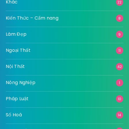
Khác
22
Kiến Thức – Cẩm nang
8
Làm Đẹp
9
Ngoại Thất
11
Nội Thất
42
Nông Nghiệp
1
Pháp Luật
10
Số Hoá
14