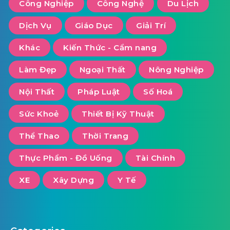
Công Nghiệp
Công Nghệ
Du Lịch
Dịch Vụ
Giáo Dục
Giải Trí
Khác
Kiến Thức - Cẩm nang
Làm Đẹp
Ngoại Thất
Nông Nghiệp
Nội Thất
Pháp Luật
Số Hoá
Sức Khoẻ
Thiết Bị Kỹ Thuật
Thể Thao
Thời Trang
Thực Phẩm - Đồ Uống
Tài Chính
XE
Xây Dựng
Y Tế