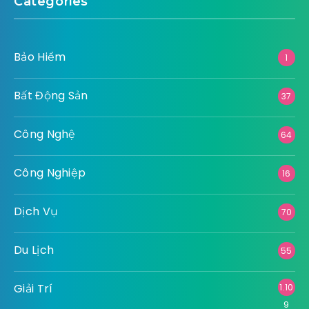
Categories
Bảo Hiểm
1
Bất Động Sản
37
Công Nghệ
64
Công Nghiệp
16
Dịch Vụ
70
Du Lịch
55
Giải Trí
1.10
9