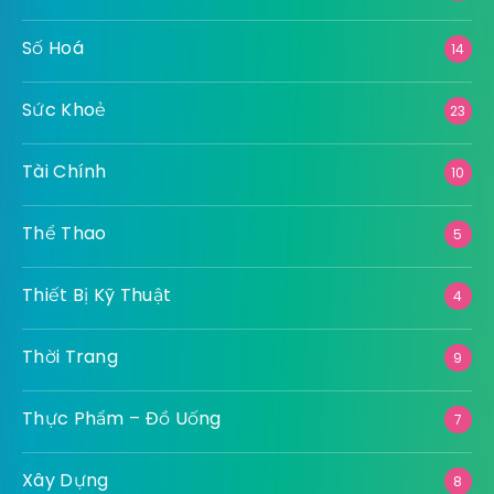
Số Hoá
14
Sức Khoẻ
23
Tài Chính
10
Thể Thao
5
Thiết Bị Kỹ Thuật
4
Thời Trang
9
Thực Phẩm – Đồ Uống
7
Xây Dựng
8