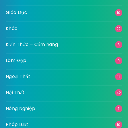
Giáo Dục
10
Khác
22
Kiến Thức – Cẩm nang
8
Làm Đẹp
9
Ngoại Thất
11
Nội Thất
42
Nông Nghiệp
1
Pháp Luật
10