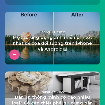
Tháng 9 4, 2022
Một số ứng dụng ảnh miễn phí tốt
nhất để xóa đối tượng trên iPhone
và Android￼
Tháng 9 5, 2022
Bàn ăn thông minh có bao nhiêu
loại? Có cần thiết phải sử dụng bàn