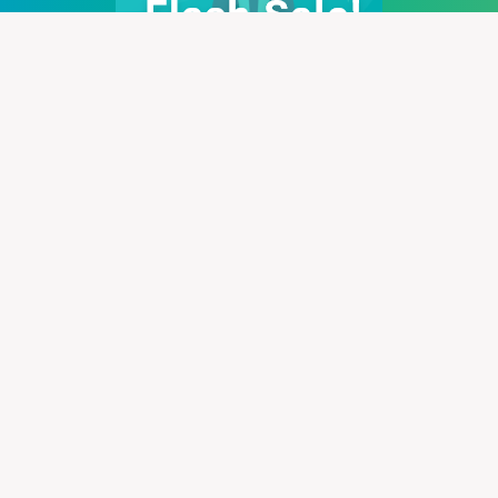
Cung cấp thệ thống PBN mạnh mẽ giúp bạn có cơ vào top