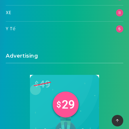
XE
11
Y Tế
5
Advertising