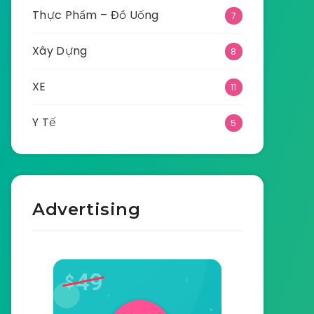
Thực Phẩm – Đồ Uống
7
Xây Dựng
8
XE
11
Y Tế
5
Advertising