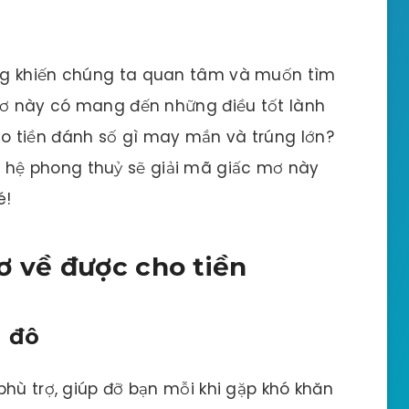
ng khiến chúng ta quan tâm và muốn tìm
 mơ này có mang đến những điều tốt lành
o tiền đánh số gì may mắn và trúng lớn?
 hệ phong thuỷ sẽ giải mã giấc mơ này
é!
ơ về được cho tiền
n đô
phù trợ, giúp đỡ bạn mỗi khi gặp khó khăn