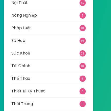
Nội Thất
42
Nông Nghiệp
1
Pháp Luật
10
Số Hoá
14
Sức Khoẻ
23
Tài Chính
10
Thể Thao
5
Thiết Bị Kỹ Thuật
4
Thời Trang
9