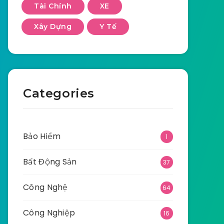
Tài Chính
XE
Xây Dựng
Y Tế
Categories
Bảo Hiểm
1
Bất Động Sản
37
Công Nghệ
64
Công Nghiệp
16