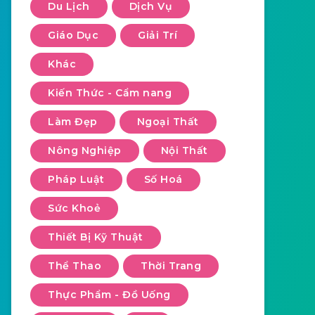
Du Lịch
Dịch Vụ
Giáo Dục
Giải Trí
Khác
Kiến Thức - Cẩm nang
Làm Đẹp
Ngoại Thất
Nông Nghiệp
Nội Thất
Pháp Luật
Số Hoá
Sức Khoẻ
Thiết Bị Kỹ Thuật
Thể Thao
Thời Trang
Thực Phẩm - Đồ Uống