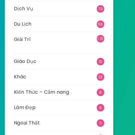
Dịch Vụ
70
Du Lịch
55
Giải Trí
1.10
9
Giáo Dục
10
Khác
22
Kiến Thức – Cẩm nang
8
Làm Đẹp
9
Ngoại Thất
11