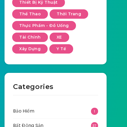
Thiết Bị Kỹ Thuật
Thể Thao
Thời Trang
Thực Phẩm - Đồ Uống
Tài Chính
XE
Xây Dựng
Y Tế
Categories
Bảo Hiểm
1
Bất Động Sản
37