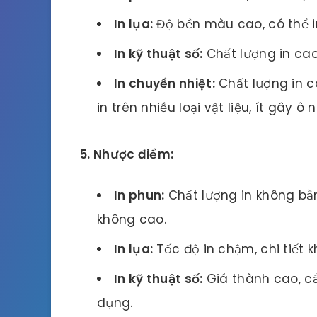
In lụa:
Độ bền màu cao, có thể in 
In kỹ thuật số:
Chất lượng in cao,
In chuyển nhiệt:
Chất lượng in ca
in trên nhiều loại vật liệu, ít gây ô
5. Nhược điểm:
In phun:
Chất lượng in không bằ
không cao.
In lụa:
Tốc độ in chậm, chi tiết 
In kỹ thuật số:
Giá thành cao, c
dụng.