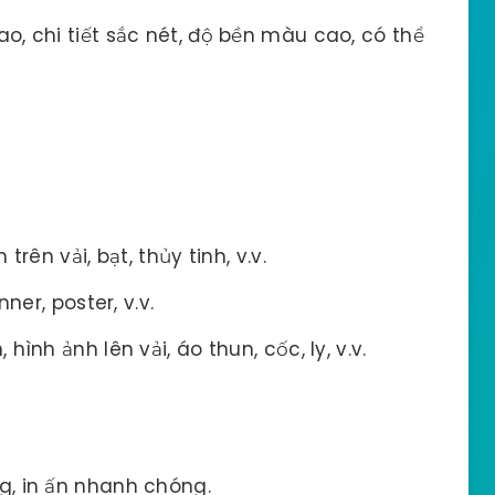
o, chi tiết sắc nét, độ bền màu cao, có thể
trên vải, bạt, thủy tinh, v.v.
nner, poster, v.v.
 hình ảnh lên vải, áo thun, cốc, ly, v.v.
g, in ấn nhanh chóng.