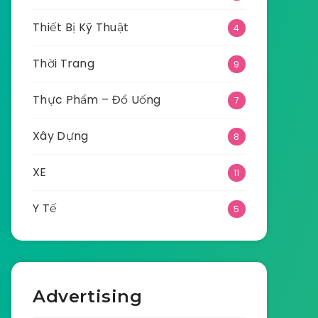
Thiết Bị Kỹ Thuật
4
Thời Trang
9
Thực Phẩm – Đồ Uống
7
Xây Dựng
8
XE
11
Y Tế
5
Advertising