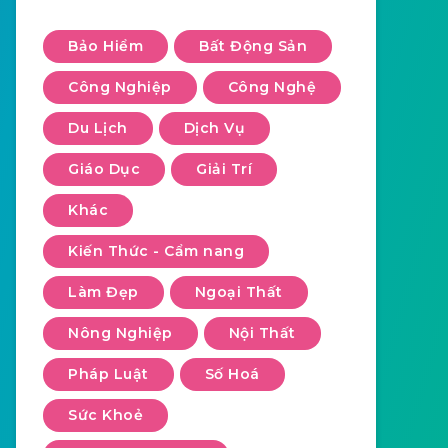
Bảo Hiểm
Bất Động Sản
Công Nghiệp
Công Nghệ
Du Lịch
Dịch Vụ
Giáo Dục
Giải Trí
Khác
Kiến Thức - Cẩm nang
Làm Đẹp
Ngoại Thất
Nông Nghiệp
Nội Thất
Pháp Luật
Số Hoá
Sức Khoẻ