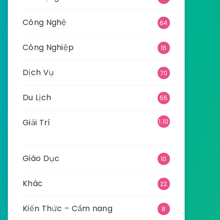
Công Nghệ
64
Công Nghiệp
16
Dịch Vụ
70
Du Lịch
55
Giải Trí
1.10
9
Giáo Dục
10
Khác
22
Kiến Thức – Cẩm nang
8