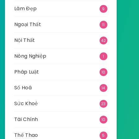
Làm Đẹp
9
Ngoại Thất
11
Nội Thất
42
Nông Nghiệp
1
Pháp Luật
10
Số Hoá
14
Sức Khoẻ
23
Tài Chính
10
Thể Thao
5