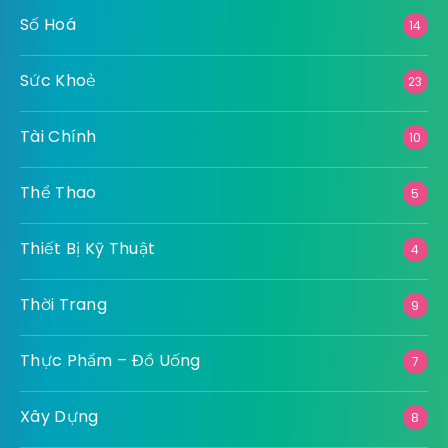
Số Hoá
14
Sức Khoẻ
23
Tài Chính
10
Thể Thao
5
Thiết Bị Kỹ Thuật
4
Thời Trang
9
Thực Phẩm – Đồ Uống
7
Xây Dựng
8