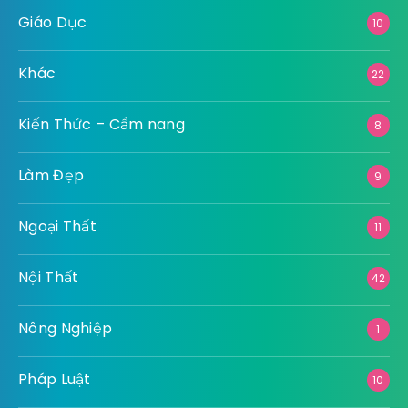
Giáo Dục
10
Khác
22
Kiến Thức – Cẩm nang
8
Làm Đẹp
9
Ngoại Thất
11
Nội Thất
42
Nông Nghiệp
1
Pháp Luật
10