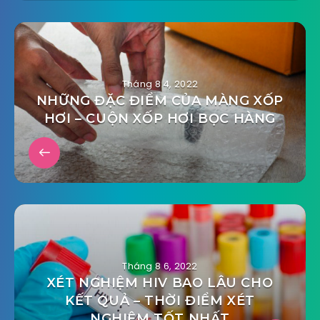
Tháng 8 4, 2022
NHỮNG ĐẶC ĐIỂM CỦA MÀNG XỐP
HƠI – CUỘN XỐP HƠI BỌC HÀNG
Tháng 8 6, 2022
XÉT NGHIỆM HIV BAO LÂU CHO
KẾT QUẢ – THỜI ĐIỂM XÉT
NGHIỆM TỐT NHẤT