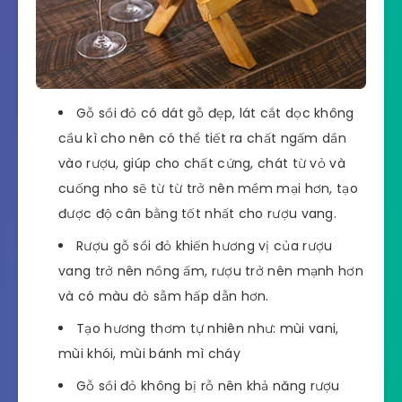
Gỗ sồi đỏ có dát gỗ đẹp, lát cắt dọc không
cầu kì cho nên có thể tiết ra chất ngấm dần
vào rượu, giúp cho chất cứng, chát từ vỏ và
cuống nho sẽ từ từ trở nên mềm mại hơn, tạo
được độ cân bằng tốt nhất cho rượu vang.
Rượu gỗ sồi đỏ khiến hương vị của rượu
vang trở nên nồng ấm, rượu trở nên mạnh hơn
và có màu đỏ sẫm hấp dẫn hơn.
Tạo hương thơm tự nhiên như: mùi vani,
mùi khói, mùi bánh mì cháy
Gỗ sồi đỏ không bị rỗ nên khả năng rượu