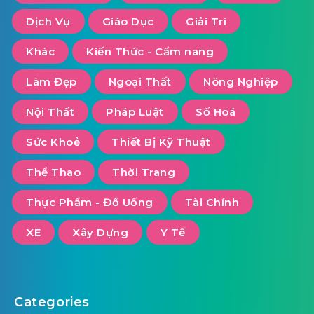
Dịch Vụ
Giáo Dục
Giải Trí
Khác
Kiến Thức - Cẩm nang
Làm Đẹp
Ngoại Thất
Nông Nghiệp
Nội Thất
Pháp Luật
Số Hoá
Sức Khoẻ
Thiết Bị Kỹ Thuật
Thể Thao
Thời Trang
Thực Phẩm - Đồ Uống
Tài Chính
XE
Xây Dựng
Y Tế
Categories