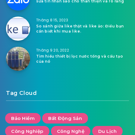
sửa tin nhắn sao cho thân thiện và rõ ràng
Tháng 8 15, 2023
So sánh giữa like thật và like ảo: Điều bạn
cần biết khi mua like.
Tháng 9 20, 2022
Tìm hiểu thiết bị lọc nước tổng và cấu tạo
của nó
Tag Cloud
Bảo Hiểm
Bất Động Sản
Công Nghiệp
Công Nghệ
Du Lịch