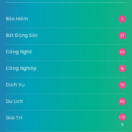
Bảo Hiểm
1
Bất Động Sản
37
Công Nghệ
64
Công Nghiệp
16
Dịch Vụ
70
Du Lịch
55
Giải Trí
1.10
9