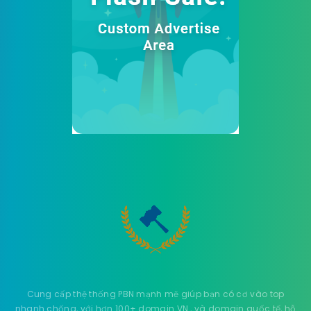
Cung cấp thệ thống PBN mạnh mẽ giúp bạn có cơ vào top
nhanh chống, với hơn 100+ domain VN , và domain quốc tế, hỗ