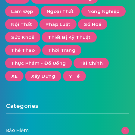
Làm Đẹp
Ngoại Thất
Nông Nghiệp
Nội Thất
Pháp Luật
Số Hoá
Sức Khoẻ
Thiết Bị Kỹ Thuật
Thể Thao
Thời Trang
Thực Phẩm - Đồ Uống
Tài Chính
XE
Xây Dựng
Y Tế
Categories
Bảo Hiểm
1