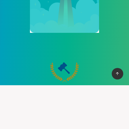
Cung cấp thệ thống PBN mạnh mẽ giúp bạn có cơ vào top
nhanh chống, với hơn 100+ domain VN , và domain quốc tế, hỗ
trợ 30+ lĩnh vực khác nhau.
Liên hệ :
support@pbn24h.com