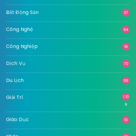
Bất Động Sản
37
Công Nghệ
64
Công Nghiệp
16
Dịch Vụ
70
Du Lịch
55
Giải Trí
1.10
9
Giáo Dục
10