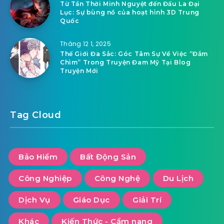
Từ Tần Thời Minh Nguyệt đến Đấu La Đại
Lục: Sự bùng nổ của hoạt hình 3D Trung
Quốc
Tháng 12 1, 2025
Thế Giới Đa Sắc: Góc Tâm Sự Về Việc “Đắm
Chìm” Trong Truyện Đam Mỹ Tại Blog
Truyện Mới
Tag Cloud
Bảo Hiểm
Bất Động Sản
Công Nghiệp
Công Nghệ
Du Lịch
Dịch Vụ
Giáo Dục
Giải Trí
Khác
Kiến Thức - Cẩm nang