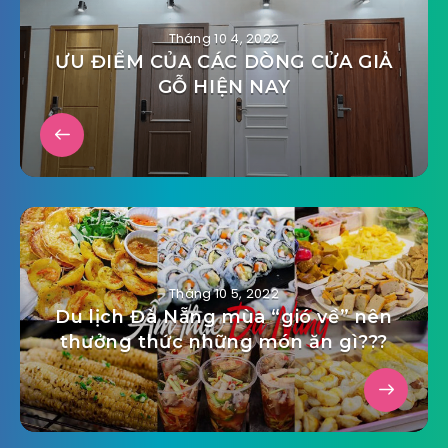
Tháng 10 4, 2022
ƯU ĐIỂM CỦA CÁC DÒNG CỬA GIẢ
GỖ HIỆN NAY
Tháng 10 5, 2022
Du lịch Đà Nẵng mùa “gió về” nên
thưởng thức những món ăn gì???