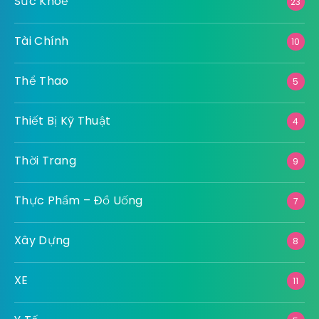
Sức Khoẻ
23
Tài Chính
10
Thể Thao
5
Thiết Bị Kỹ Thuật
4
Thời Trang
9
Thực Phẩm – Đồ Uống
7
Xây Dựng
8
XE
11