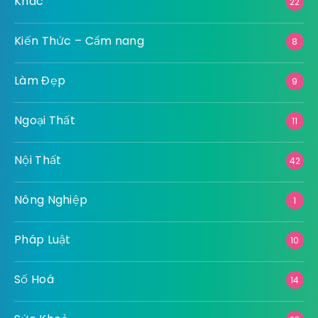
Khác
22
Kiến Thức – Cẩm nang
8
Làm Đẹp
9
Ngoại Thất
11
Nội Thất
42
Nông Nghiệp
1
Pháp Luật
10
Số Hoá
14