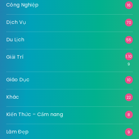
Công Nghiệp
16
Dịch Vụ
70
Du Lịch
55
Giải Trí
1.10
9
Giáo Dục
10
Khác
22
Kiến Thức – Cẩm nang
8
Làm Đẹp
9