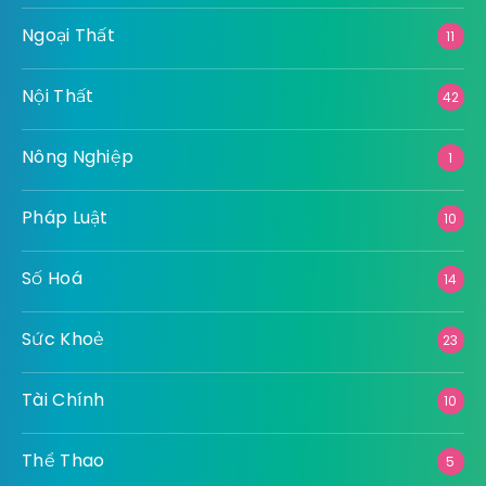
Ngoại Thất
11
Nội Thất
42
Nông Nghiệp
1
Pháp Luật
10
Số Hoá
14
Sức Khoẻ
23
Tài Chính
10
Thể Thao
5