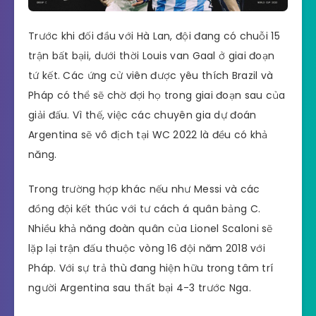
Trước khi đối đầu với Hà Lan, đội đang có chuỗi 15
trận bất bạii, dưới thời Louis van Gaal ở giai đoạn
tứ kết. Các ứng cử viên được yêu thích Brazil và
Pháp có thể sẽ chờ đợi họ trong giai đoạn sau của
giải đấu. Vì thế, việc các chuyên gia dự đoán
Argentina sẽ vô địch tại WC 2022 là đều có khả
năng.
Trong trường hợp khác nếu như Messi và các
đồng đội kết thúc với tư cách á quân bảng C.
Nhiều khả năng đoàn quân của Lionel Scaloni sẽ
lặp lại trận đấu thuộc vòng 16 đội năm 2018 với
Pháp. Với sự trả thù đang hiện hữu trong tâm trí
người Argentina sau thất bại 4-3 trước Nga.