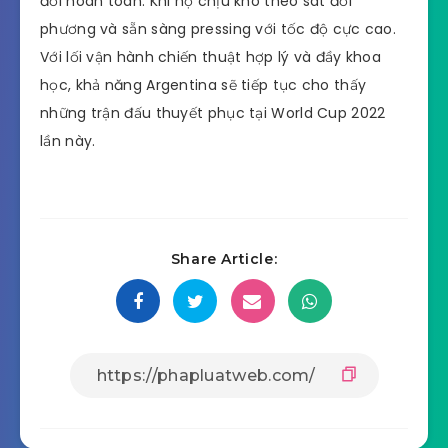
đổi hoàn toàn. Khi họ chịu khó theo sát đối
phương và sẵn sàng pressing với tốc độ cực cao.
Với lối vận hành chiến thuật hợp lý và đầy khoa
học, khả năng Argentina sẽ tiếp tục cho thấy
những trận đấu thuyết phục tại World Cup 2022
lần này.
Share Article: