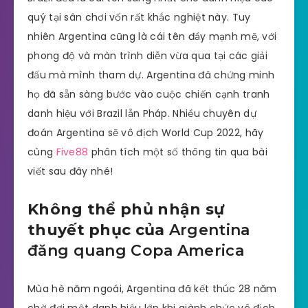
quý tại sân chơi vốn rất khắc nghiệt này. Tuy
nhiên Argentina cũng là cái tên đầy mạnh mẽ, với
phong độ và màn trình diễn vừa qua tại các giải
đấu mà mình tham dự. Argentina đã chứng minh
họ đã sẵn sàng bước vào cuộc chiến cạnh tranh
danh hiệu với Brazil lẫn Pháp. Nhiều chuyên dự
đoán Argentina sẽ vô địch World Cup 2022, hãy
cùng
Five88
phân tích một số thông tin qua bài
viết sau đây nhé!
Không thể phủ nhận sự
thuyết phục của
Argentina
đăng quang Copa America
Mùa hè năm ngoái, Argentina đã kết thúc 28 năm
chờ đợi một danh hiệu lớn khi giành chức vô địch