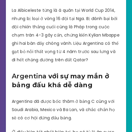
La Albiceleste từng là á quân tại World Cup 2014,
nhưng bị loại ở vòng 16 đội tại Nga. Bị đánh bại bởi
đội chiến thắng cuối cùng là Pháp trong cuộc
chạm trán 4-3 gây cấn, chứng kiến ​​Kylian Mbappe
ghi hai bàn đầy chóng vánh. Liệu Argentina có thể
gạt bỏ nỗi thất vọng từ 4 năm trước sau lưng và
đi hết chặng đường trên đất Qatar?
Argentina
với sự may mắn ở
bảng đấu khá dễ dàng
Argentina đã được bốc thăm ở bảng C cùng với
Saudi Arabia, Mexico và Ba Lan, và chắc chắn họ
sẽ có cơ hội đứng đầu bảng.