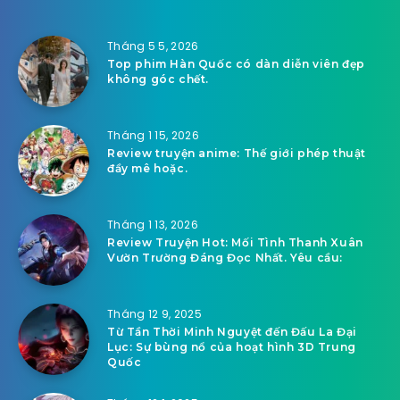
Tháng 5 5, 2026
Top phim Hàn Quốc có dàn diễn viên đẹp
không góc chết.
Tháng 1 15, 2026
Review truyện anime: Thế giới phép thuật
đầy mê hoặc.
Tháng 1 13, 2026
Review Truyện Hot: Mối Tình Thanh Xuân
Vườn Trường Đáng Đọc Nhất. Yêu cầu:
Tháng 12 9, 2025
Từ Tần Thời Minh Nguyệt đến Đấu La Đại
Lục: Sự bùng nổ của hoạt hình 3D Trung
Quốc