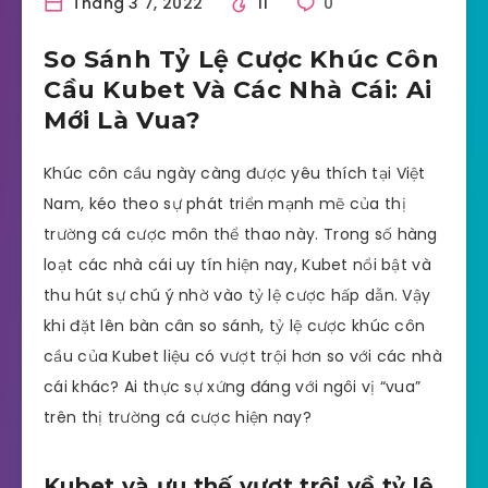
Tháng 3 7, 2022
11
0
So Sánh Tỷ Lệ Cược Khúc Côn
Cầu Kubet Và Các Nhà Cái: Ai
Mới Là Vua?
Khúc côn cầu ngày càng được yêu thích tại Việt
Nam, kéo theo sự phát triển mạnh mẽ của thị
trường cá cược môn thể thao này. Trong số hàng
loạt các nhà cái uy tín hiện nay, Kubet nổi bật và
thu hút sự chú ý nhờ vào tỷ lệ cược hấp dẫn. Vậy
khi đặt lên bàn cân so sánh, tỷ lệ cược khúc côn
cầu của Kubet liệu có vượt trội hơn so với các nhà
cái khác? Ai thực sự xứng đáng với ngôi vị “vua”
trên thị trường cá cược hiện nay?
Kubet và ưu thế vượt trội về tỷ lệ