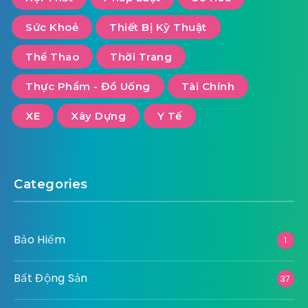
Sức Khoẻ
Thiết Bị Kỹ Thuật
Thể Thao
Thời Trang
Thực Phẩm - Đồ Uống
Tài Chính
XE
Xây Dựng
Y Tế
Categories
Bảo Hiểm
1
Bất Động Sản
37