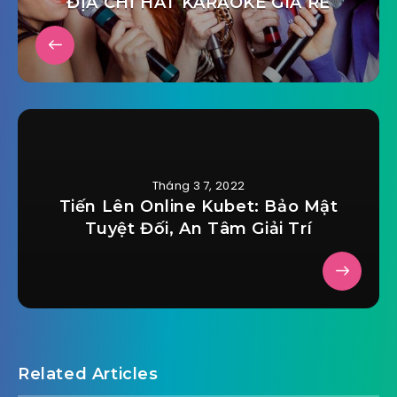
ĐỊA CHỈ HÁT KARAOKE GIÁ RẺ
Tháng 3 7, 2022
Tiến Lên Online Kubet: Bảo Mật
Tuyệt Đối, An Tâm Giải Trí
Related Articles