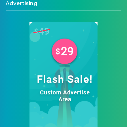
Advertising