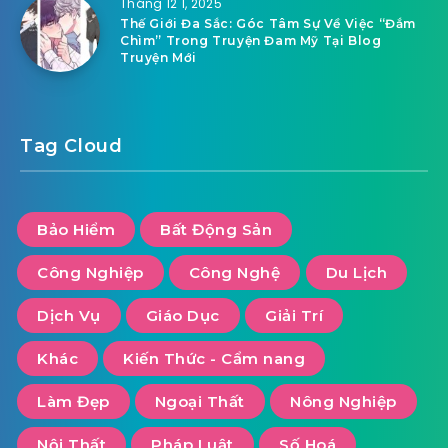
Tháng 12 1, 2025
Thế Giới Đa Sắc: Góc Tâm Sự Về Việc “Đắm
Chìm” Trong Truyện Đam Mỹ Tại Blog
Truyện Mới
Tag Cloud
Bảo Hiểm
Bất Động Sản
Công Nghiệp
Công Nghệ
Du Lịch
Dịch Vụ
Giáo Dục
Giải Trí
Khác
Kiến Thức - Cẩm nang
Làm Đẹp
Ngoại Thất
Nông Nghiệp
Nội Thất
Pháp Luật
Số Hoá