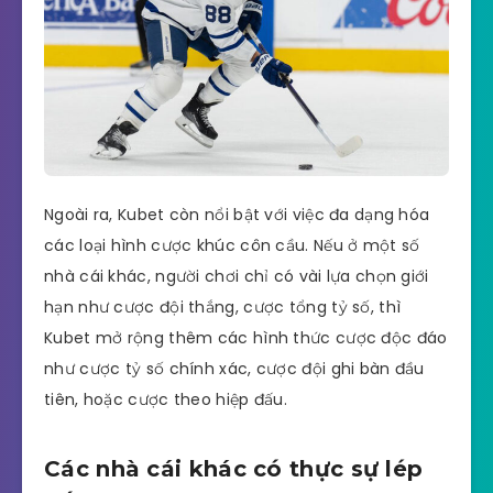
Ngoài ra, Kubet còn nổi bật với việc đa dạng hóa
các loại hình cược khúc côn cầu. Nếu ở một số
nhà cái khác, người chơi chỉ có vài lựa chọn giới
hạn như cược đội thắng, cược tổng tỷ số, thì
Kubet mở rộng thêm các hình thức cược độc đáo
như cược tỷ số chính xác, cược đội ghi bàn đầu
tiên, hoặc cược theo hiệp đấu.
Các nhà cái khác có thực sự lép