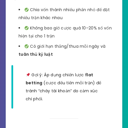
Chia vốn thành nhiều phần nhỏ để đặt
nhiều trận khác nhau
Không bao giờ cược quá 10–20% số vốn
hiện tại cho 1 trận
Có giới hạn thắng/thua mỗi ngày và
tuân thủ kỷ luật
Gợi ý: Áp dụng chiến lược
flat
betting
(cược đều tiền mỗi trận) để
tránh “cháy tài khoản” do cảm xúc
chi phối.