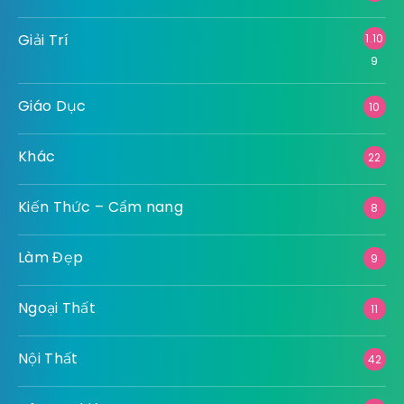
Giải Trí
1.10
9
Giáo Dục
10
Khác
22
Kiến Thức – Cẩm nang
8
Làm Đẹp
9
Ngoại Thất
11
Nội Thất
42