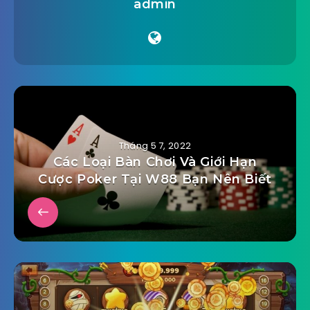
admin
Tháng 5 7, 2022
Các Loại Bàn Chơi Và Giới Hạn
Cược Poker Tại W88 Bạn Nên Biết