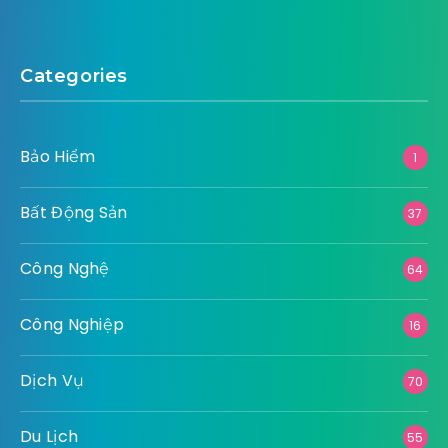
Categories
Bảo Hiểm
1
Bất Động Sản
37
Công Nghệ
64
Công Nghiệp
16
Dịch Vụ
70
Du Lịch
55