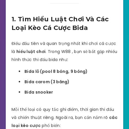
1. Tìm Hiểu Luật Chơi Và Các
Loại Kèo Cá Cược Bida
Điều đầu tiên và quan trọng nhất khi chơi cá cược
là
hiểu luật chơi
. Trong W88 , bạn sẽ bắt gặp nhiều
hình thức thi đấu bida như:
Bida lỗ (pool 8 bóng, 9 bóng)
Bida carom (3 băng)
Bida snooker
Mỗi thể loại có quy tắc ghi điểm, thời gian thi đấu
và chiến thuật riêng. Ngoài ra, bạn cần nắm rõ
các
loại kèo cược
phổ biến: