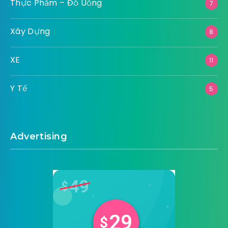
Thực Phẩm – Đồ Uống
7
Xây Dựng
8
XE
11
Y Tế
5
Advertising