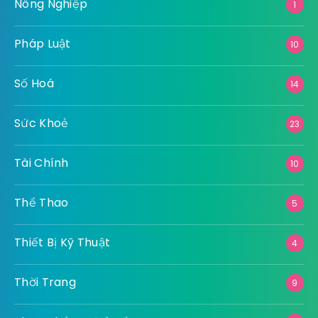
Nông Nghiệp
1
Pháp Luật
10
Số Hoá
14
Sức Khoẻ
23
Tài Chính
10
Thể Thao
5
Thiết Bị Kỹ Thuật
4
Thời Trang
9