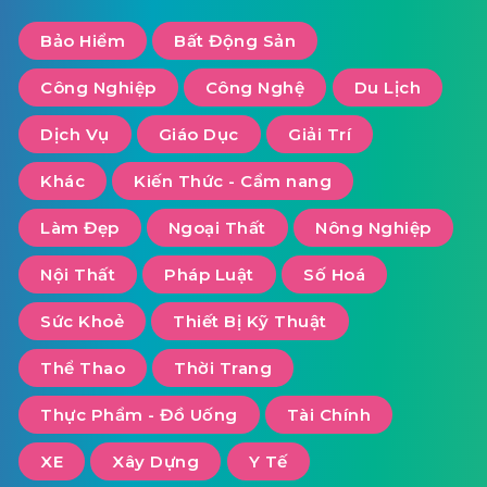
Bảo Hiểm
Bất Động Sản
Công Nghiệp
Công Nghệ
Du Lịch
Dịch Vụ
Giáo Dục
Giải Trí
Khác
Kiến Thức - Cẩm nang
Làm Đẹp
Ngoại Thất
Nông Nghiệp
Nội Thất
Pháp Luật
Số Hoá
Sức Khoẻ
Thiết Bị Kỹ Thuật
Thể Thao
Thời Trang
Thực Phẩm - Đồ Uống
Tài Chính
XE
Xây Dựng
Y Tế