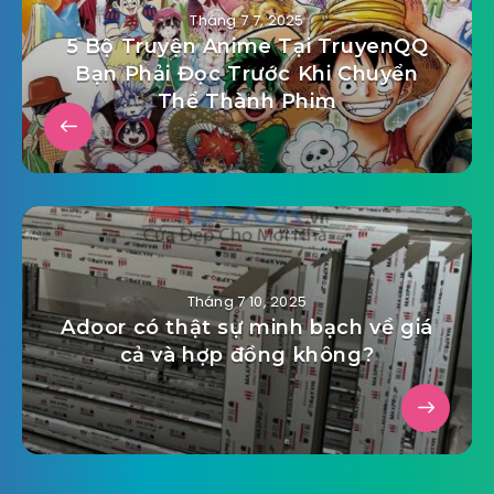
Tháng 7 7, 2025
5 Bộ Truyện Anime Tại TruyenQQ
Bạn Phải Đọc Trước Khi Chuyển
Thể Thành Phim
Tháng 7 10, 2025
Adoor có thật sự minh bạch về giá
cả và hợp đồng không?