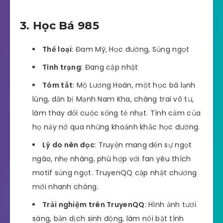
3. Học Bá 985
Thể loại
: Đam Mỹ, Học đường, Sủng ngọt
Tình trạng
: Đang cập nhật
Tóm tắt
: Mộ Lương Hoán, một học bá lạnh
lùng, dần bị Mạnh Nam Kha, chàng trai vô tư,
làm thay đổi cuộc sống tẻ nhạt. Tình cảm của
họ nảy nở qua những khoảnh khắc học đường.
Lý do nên đọc
: Truyện mang đến sự ngọt
ngào, nhẹ nhàng, phù hợp với fan yêu thích
motif sủng ngọt. TruyenQQ cập nhật chương
mới nhanh chóng.
Trải nghiệm trên TruyenQQ
: Hình ảnh tươi
sáng, bản dịch sinh động, làm nổi bật tính