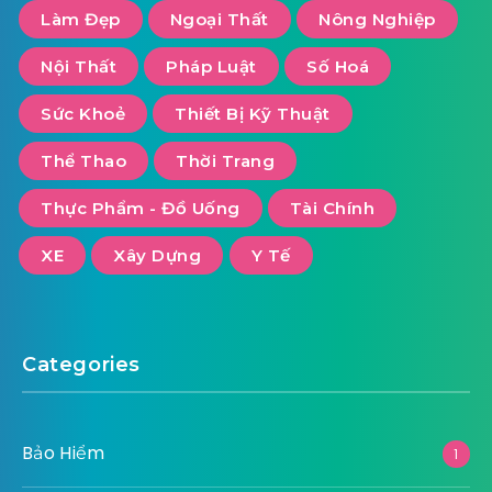
Làm Đẹp
Ngoại Thất
Nông Nghiệp
Nội Thất
Pháp Luật
Số Hoá
Sức Khoẻ
Thiết Bị Kỹ Thuật
Thể Thao
Thời Trang
Thực Phẩm - Đồ Uống
Tài Chính
XE
Xây Dựng
Y Tế
Categories
Bảo Hiểm
1