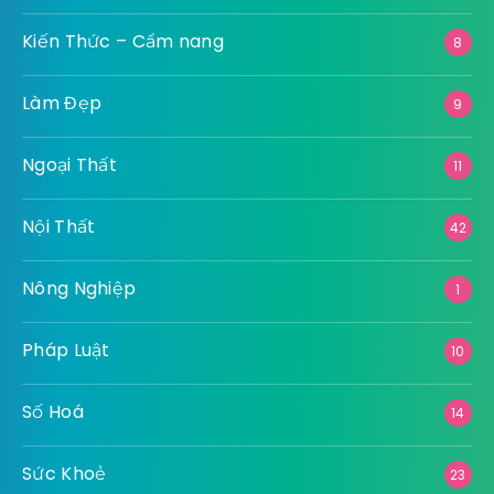
Kiến Thức – Cẩm nang
8
Làm Đẹp
9
Ngoại Thất
11
Nội Thất
42
Nông Nghiệp
1
Pháp Luật
10
Số Hoá
14
Sức Khoẻ
23