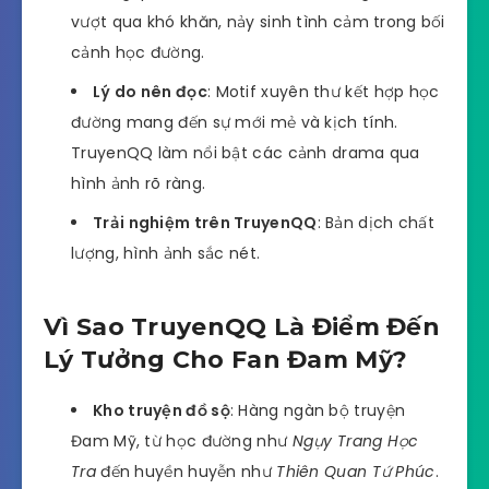
vượt qua khó khăn, nảy sinh tình cảm trong bối
cảnh học đường.
Lý do nên đọc
: Motif xuyên thư kết hợp học
đường mang đến sự mới mẻ và kịch tính.
TruyenQQ làm nổi bật các cảnh drama qua
hình ảnh rõ ràng.
Trải nghiệm trên TruyenQQ
: Bản dịch chất
lượng, hình ảnh sắc nét.
Vì Sao TruyenQQ Là Điểm Đến
Lý Tưởng Cho Fan Đam Mỹ?
Kho truyện đồ sộ
: Hàng ngàn bộ truyện
Đam Mỹ, từ học đường như
Ngụy Trang Học
Tra
đến huyền huyễn như
Thiên Quan Tứ Phúc
.