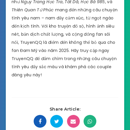
như
Ngụy Trang Học Tra
,
Tát Dã
,
Học Bá 985
, và
Thiên Quan Tứ Phúc
mang đến những câu chuyện
tình yêu nam – nam đầy cảm xúc, từ ngọt ngào
đến kịch tính. Với kho truyện đồ sộ, hình ảnh siêu
nét, bản dịch chất lượng, và cộng đồng fan sôi
nổi, TruyenQQ là điểm đến không thể bỏ qua cho
fan Đam Mỹ vào năm 2025. Hãy truy cập ngay
TruyenQQ để đắm chìm trong những câu chuyện
tình yêu đầy sắc màu và khám phá các couple
đáng yêu này!
Share Article: