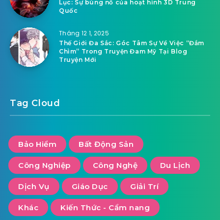
Lục: Sự bùng nổ của hoạt hình 3D Trung
Quốc
Tháng 12 1, 2025
Thế Giới Đa Sắc: Góc Tâm Sự Về Việc “Đắm
Chìm” Trong Truyện Đam Mỹ Tại Blog
Truyện Mới
Tag Cloud
Bảo Hiểm
Bất Động Sản
Công Nghiệp
Công Nghệ
Du Lịch
Dịch Vụ
Giáo Dục
Giải Trí
Khác
Kiến Thức - Cẩm nang