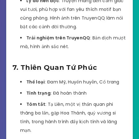
Lý do nên đọc
: Truyện mang đến cảm giác
vui tươi, phù hợp với fan yêu thích motif bạn
cùng phòng. Hình ảnh trên TruyenQQ làm nổi
bật các cảnh đời thường.
Trải nghiệm trên TruyenQQ
: Bản dịch mượt
mà, hình ảnh sắc nét.
7. Thiên Quan Tứ Phúc
Thể loại
: Đam Mỹ, Huyền huyễn, Cổ trang
Tình trạng
: Đã hoàn thành
Tóm tắt
: Tạ Liên, một vị thần quan phi
thăng ba lần, gặp Hoa Thành, quỷ vương si
tình, trong hành trình đầy kịch tính và lãng
mạn.