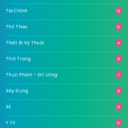
Tài Chính
10
Thể Thao
5
Thiết Bị Kỹ Thuật
4
Thời Trang
9
Thực Phẩm – Đồ Uống
7
Xây Dựng
8
XE
11
Y Tế
5