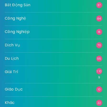
Bất Động Sản
37
Công Nghệ
64
Công Nghiệp
16
Dịch Vụ
70
Du Lịch
55
Giải Trí
1.10
9
Giáo Dục
10
Khác
22