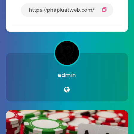
admin