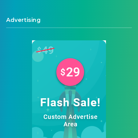
Advertising