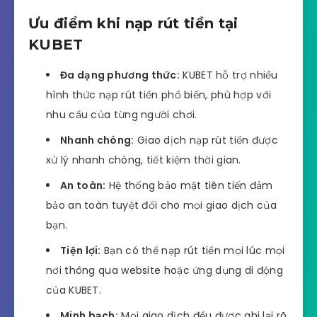
Ưu điểm khi nạp rút tiền tại
KUBET
Đa dạng phương thức:
KUBET hỗ trợ nhiều
hình thức nạp rút tiền phổ biến, phù hợp với
nhu cầu của từng người chơi.
Nhanh chóng:
Giao dịch nạp rút tiền được
xử lý nhanh chóng, tiết kiệm thời gian.
An toàn:
Hệ thống bảo mật tiên tiến đảm
bảo an toàn tuyệt đối cho mọi giao dịch của
bạn.
Tiện lợi:
Bạn có thể nạp rút tiền mọi lúc mọi
nơi thông qua website hoặc ứng dụng di động
của KUBET.
Minh bạch:
Mọi giao dịch đều được ghi lại rõ