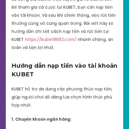
Để tham gia cá cược tại KUBET, bạn cần nạp tiền
vào tài khoản. Và sau khi chiến thắng, việc rút tiền
thưởng cũng vô cùng quan trọng. Bài viết này sẽ
hướng dẫn chi tiết cách nạp tiền và rút tiền tại
KUBET
https://kubet8683.com/
nhanh chóng, an
toàn và tiện lợi nhất.
Hướng dẫn nạp tiền vào tài khoản
KUBET
KUBET hỗ trợ đa dạng các phương thức nạp tiền,
giúp người chơi dễ dàng lựa chọn hình thức phù
hợp nhất:
1. Chuyển khoản ngân hàng: