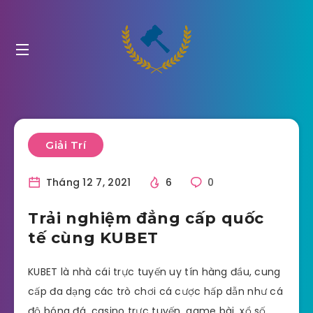
Giải Trí
Tháng 12 7, 2021
6
0
Trải nghiệm đẳng cấp quốc
tế cùng KUBET
KUBET là nhà cái trực tuyến uy tín hàng đầu, cung
cấp đa dạng các trò chơi cá cược hấp dẫn như cá
độ bóng đá, casino trực tuyến, game bài, xổ số…