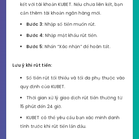
kết với tài khoản KUBET. Nếu chưa liên kết, bạn
cần thêm tài khoản ngân hàng mới.
Bước 3:
Nhập số tiền muốn rút.
Bước 4:
Nhập mật khẩu rút tiền.
Bước 5:
Nhấn “Xác nhận” để hoàn tất.
Lưu ý khi rút tiền:
Số tiền rút tối thiểu và tối đa phụ thuộc vào
quy định của KUBET.
Thời gian xử lý giao dịch rút tiền thường từ
15 phút đến 24 giờ.
KUBET có thể yêu cầu bạn xác minh danh
tính trước khi rút tiền lần đầu.