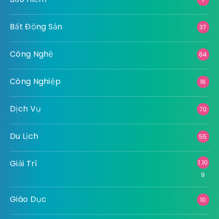
Bất Động Sản
37
Công Nghệ
64
Công Nghiệp
16
Dịch Vụ
70
Du Lịch
55
Giải Trí
1.10
9
Giáo Dục
10