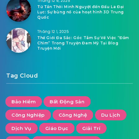
Tháng 12 9, 2025
Từ Tần Thời Minh Nguyệt đến Đấu La Đại
Lục: Sự bùng nổ của hoạt hình 3D Trung
Quốc
Tháng 12 1, 2025
Thế Giới Đa Sắc: Góc Tâm Sự Về Việc “Đắm
Chìm” Trong Truyện Đam Mỹ Tại Blog
Truyện Mới
Tag Cloud
Bảo Hiểm
Bất Động Sản
Công Nghiệp
Công Nghệ
Du Lịch
Dịch Vụ
Giáo Dục
Giải Trí