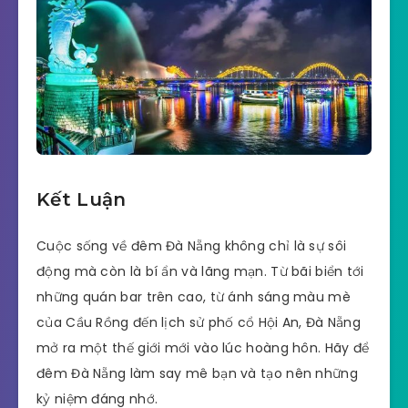
Kết Luận
Cuộc sống về đêm Đà Nẵng không chỉ là sự sôi
động mà còn là bí ẩn và lãng mạn. Từ bãi biển tới
những quán bar trên cao, từ ánh sáng màu mè
của Cầu Rồng đến lịch sử phố cổ Hội An, Đà Nẵng
mở ra một thế giới mới vào lúc hoàng hôn. Hãy để
đêm Đà Nẵng làm say mê bạn và tạo nên những
kỷ niệm đáng nhớ.