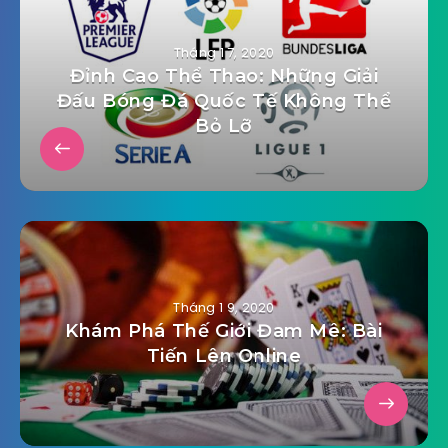
Tháng 1 7, 2020
Đỉnh Cao Thể Thao: Những Giải
Đấu Bóng Đá Quốc Tế Không Thể
Bỏ Lỡ
Tháng 1 9, 2020
Khám Phá Thế Giới Đam Mê: Bài
Tiến Lên Online