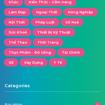
Khác
Kiến Thức - Cẩm nang
Làm Đẹp
Ngoại Thất
Nông Nghiệp
Nội Thất
Pháp Luật
Số Hoá
Sức Khoẻ
Thiết Bị Kỹ Thuật
Thể Thao
Thời Trang
Thực Phẩm - Đồ Uống
Tài Chính
XE
Xây Dựng
Y Tế
Categories
Bảo Hiểm
1