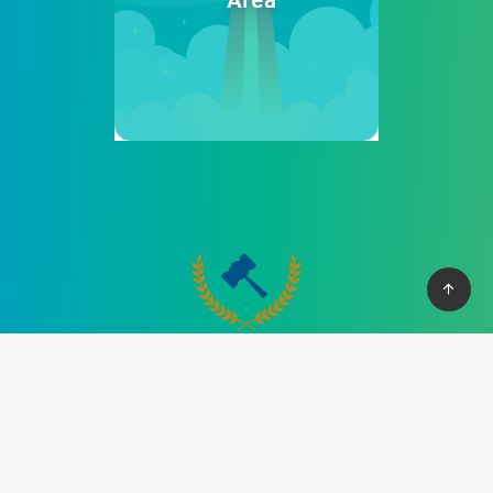
Cung cấp thệ thống PBN mạnh mẽ giúp bạn có cơ vào top
nhanh chống, với hơn 100+ domain VN , và domain quốc tế, hỗ
trợ 30+ lĩnh vực khác nhau.
Liên hệ :
support@pbn24h.com