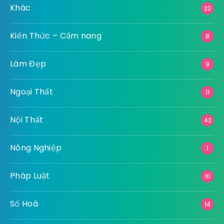
Khác
22
Kiến Thức – Cẩm nang
8
Làm Đẹp
9
Ngoại Thất
11
Nội Thất
42
Nông Nghiệp
1
Pháp Luật
10
Số Hoá
14