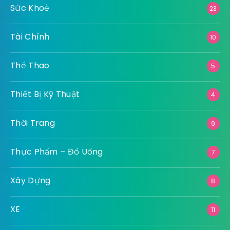
Sức Khoẻ
23
Tài Chính
10
Thể Thao
5
Thiết Bị Kỹ Thuật
4
Thời Trang
9
Thực Phẩm – Đồ Uống
7
Xây Dựng
8
XE
11