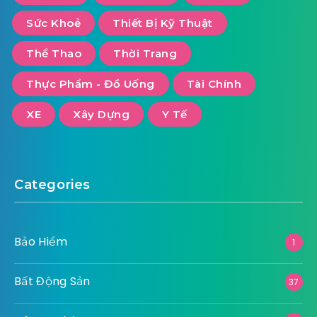
Sức Khoẻ
Thiết Bị Kỹ Thuật
Thể Thao
Thời Trang
Thực Phẩm - Đồ Uống
Tài Chính
XE
Xây Dựng
Y Tế
Categories
Bảo Hiểm
1
Bất Động Sản
37