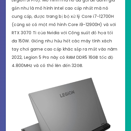
Legion 5i Pro). Mô hình mà nó đã gửi để đánh giá
gần như là mô hình Intel cao cấp nhất mà nó
cung cấp, được trang bị bộ xử lý Core i7-12700H
(cũng sẽ có một mô hình Core i9-12900H) và với
RTX 3070 Ti của Nvidia với Công suất đồ họa tối
đa 150W. Giống như hầu hết các máy tính xách
tay chơi game cao cấp khác sắp ra mắt vào năm
2022, Legion 5 Pro này có RAM DDR5 16GB tốc độ
4.800MHz và có thể lên đến 32GB.