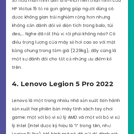
Sở hữu màn hình đến 15.6-inch nên thân hình của
HP Victus 15 tỏ ra gọn gàng giúp người dùng có
được không gian trải nghiệm rộng hơn nhưng
không cần đánh đổi về diện tích trong balo, túi
đeo,… Nghe đã rất thú vị rồi phải không nào? Có
điều trọng lượng của máy sẽ hơi cao so với mặt
bằng chung trong tầm giá (2.29kg), đây cũng là
một sự đánh đổi cho tất cả những ưu điểm kể
trên.
4. Lenovo Legion 5 Pro 2022
Lenovo là một trong nhiều nhà sản xuất tiến hành
sản xuất hai phiên bản máy tính xách tay chơi
game: một với bộ vi xử lý AMD và một với bộ vi xử
lý Intel (Intel được ký hiệu là “i” trong tên, như