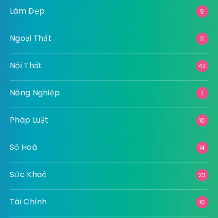
Làm Đẹp
9
Ngoại Thất
11
Nội Thất
42
Nông Nghiệp
1
Pháp Luật
10
Số Hoá
14
Sức Khoẻ
23
Tài Chính
10