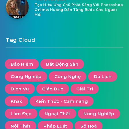
Tạo Hiệu Ứng Chữ Phát Sáng Với Photoshop
Online: Hướng Dẫn Từng Bước Cho Người
Mới
Tag Cloud
Bảo Hiểm
Bất Động Sản
Công Nghiệp
Công Nghệ
Du Lịch
Dịch Vụ
Giáo Dục
Giải Trí
Khác
Kiến Thức - Cẩm nang
Làm Đẹp
Ngoại Thất
Nông Nghiệp
Nội Thất
Pháp Luật
Số Hoá