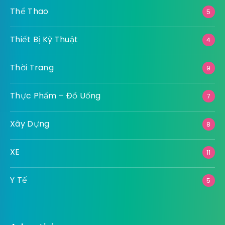
Thể Thao
5
Thiết Bị Kỹ Thuật
4
Thời Trang
9
Thực Phẩm – Đồ Uống
7
Xây Dựng
8
XE
11
Y Tế
5