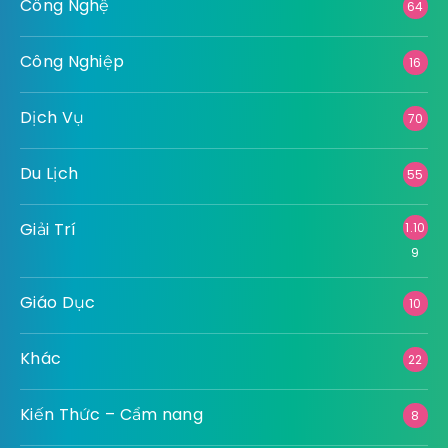
Công Nghệ
64
Công Nghiệp
16
Dịch Vụ
70
Du Lịch
55
Giải Trí
1.10
9
Giáo Dục
10
Khác
22
Kiến Thức – Cẩm nang
8