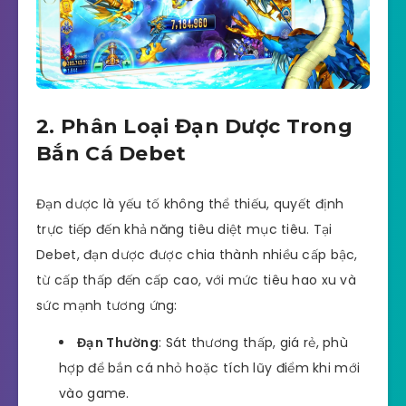
2. Phân Loại Đạn Dược Trong
Bắn Cá Debet
Đạn dược là yếu tố không thể thiếu, quyết định
trực tiếp đến khả năng tiêu diệt mục tiêu. Tại
Debet, đạn dược được chia thành nhiều cấp bậc,
từ cấp thấp đến cấp cao, với mức tiêu hao xu và
sức mạnh tương ứng:
Đạn Thường
: Sát thương thấp, giá rẻ, phù
hợp để bắn cá nhỏ hoặc tích lũy điểm khi mới
vào game.