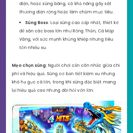
điện, hoặc súng băng, có khả năng gây sát
thương diện rộng hoặc làm chậm mục tiêu.
Súng Boss
: Loại súng cao cấp nhất, thiết kế
để săn các boss lớn như Rồng Thần, Cá Mập
Vàng, với sức mạnh khủng khiếp nhưng tiêu
tốn nhiều xu.
Mẹo chọn súng
: Người chơi cần cân nhắc giữa chi
phí và hiệu quả. Súng cơ bản tiết kiệm xu nhưng
khó hạ gục cá lớn, trong khi súng đặc biệt mang
lại hiệu quả cao nhưng đòi hỏi vốn lớn.