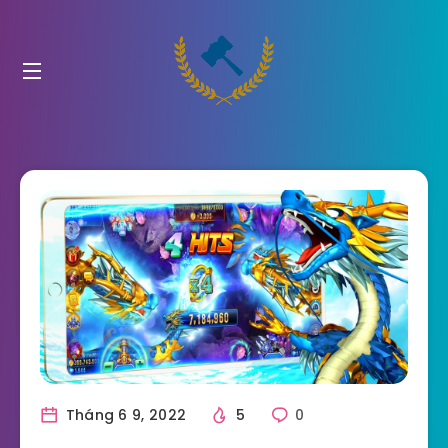
Tháng 6 9, 2022
5
0