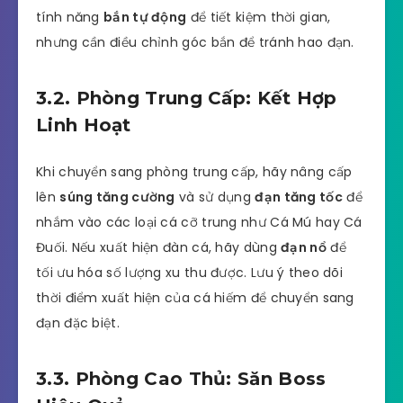
tính năng
bắn tự động
để tiết kiệm thời gian,
nhưng cần điều chỉnh góc bắn để tránh hao đạn.
3.2. Phòng Trung Cấp: Kết Hợp
Linh Hoạt
Khi chuyển sang phòng trung cấp, hãy nâng cấp
lên
súng tăng cường
và sử dụng
đạn tăng tốc
để
nhắm vào các loại cá cỡ trung như Cá Mú hay Cá
Đuối. Nếu xuất hiện đàn cá, hãy dùng
đạn nổ
để
tối ưu hóa số lượng xu thu được. Lưu ý theo dõi
thời điểm xuất hiện của cá hiếm để chuyển sang
đạn đặc biệt.
3.3. Phòng Cao Thủ: Săn Boss