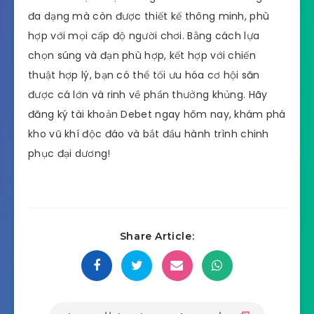
đa dạng mà còn được thiết kế thông minh, phù
hợp với mọi cấp độ người chơi. Bằng cách lựa
chọn súng và đạn phù hợp, kết hợp với chiến
thuật hợp lý, bạn có thể tối ưu hóa cơ hội săn
được cá lớn và rinh về phần thưởng khủng. Hãy
đăng ký tài khoản Debet ngay hôm nay, khám phá
kho vũ khí độc đáo và bắt đầu hành trình chinh
phục đại dương!
Share Article: