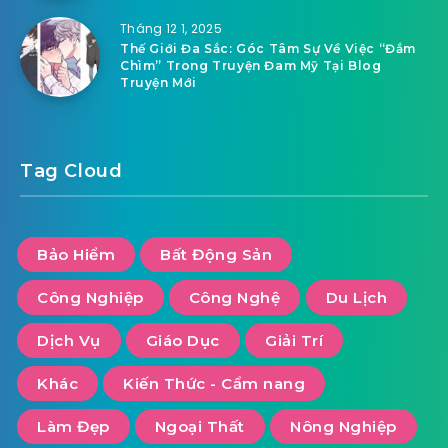
Tháng 12 1, 2025
Thế Giới Đa Sắc: Góc Tâm Sự Về Việc “Đắm
Chìm” Trong Truyện Đam Mỹ Tại Blog
Truyện Mới
Tag Cloud
Bảo Hiểm
Bất Động Sản
Công Nghiệp
Công Nghệ
Du Lịch
Dịch Vụ
Giáo Dục
Giải Trí
Khác
Kiến Thức - Cẩm nang
Làm Đẹp
Ngoại Thất
Nông Nghiệp