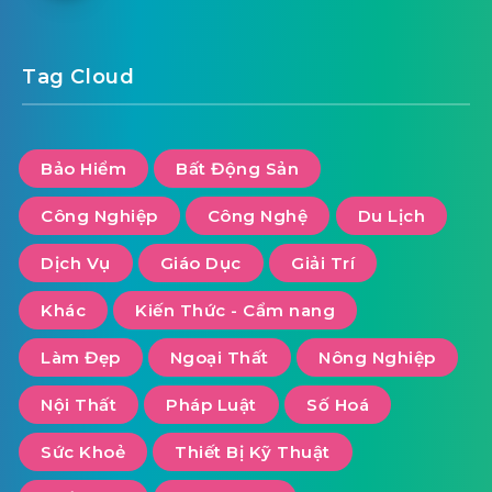
Tag Cloud
Bảo Hiểm
Bất Động Sản
Công Nghiệp
Công Nghệ
Du Lịch
Dịch Vụ
Giáo Dục
Giải Trí
Khác
Kiến Thức - Cẩm nang
Làm Đẹp
Ngoại Thất
Nông Nghiệp
Nội Thất
Pháp Luật
Số Hoá
Sức Khoẻ
Thiết Bị Kỹ Thuật