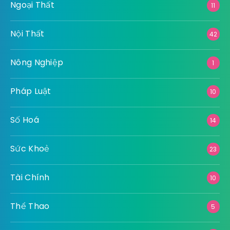
Ngoại Thất
11
Nội Thất
42
Nông Nghiệp
1
Pháp Luật
10
Số Hoá
14
Sức Khoẻ
23
Tài Chính
10
Thể Thao
5