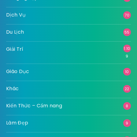
Dịch Vụ
70
Du Lịch
55
Giải Trí
1.10
9
Giáo Dục
10
Khác
22
Kiến Thức – Cẩm nang
8
Làm Đẹp
9