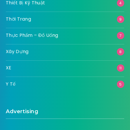
Thiết Bị Kỹ Thuật
4
Thời Trang
9
Thực Phẩm – Đồ Uống
7
Xây Dựng
8
XE
11
Y Tế
5
Advertising