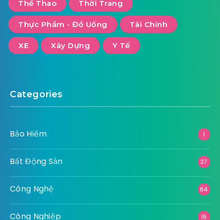
Thể Thao
Thời Trang
Thực Phẩm - Đồ Uống
Tài Chính
XE
Xây Dựng
Y Tế
Categories
Bảo Hiểm
1
Bất Động Sản
37
Công Nghệ
64
Công Nghiệp
16