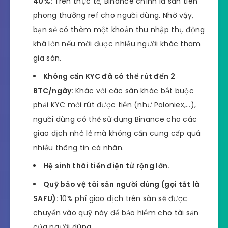
40%:
Trên thực tế, Binance chính là sàn tiên
phong thưởng ref cho người dùng. Nhờ vậy,
bạn sẽ có thêm một khoản thu nhập thụ động
khá lớn nếu mời được nhiều người khác tham
gia sàn.
Không cần KYC đã có thể rút đến 2
BTC/ngày:
Khác với các sàn khác bắt buộc
phải KYC mới rút được tiền (như Poloniex,…),
người dùng có thể sử dụng Binance cho các
giao dịch nhỏ lẻ mà không cần cung cấp quá
nhiều thông tin cá nhân.
Hệ sinh thái tiền điện tử rộng lớn.
Quỹ bảo vệ tài sản người dùng (gọi tắt là
SAFU):
10% phí giao dịch trên sàn sẽ được
chuyển vào quỹ này để bảo hiểm cho tài sản
của người dùng.