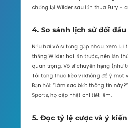
chống lại Wilder sau lần thua Fury – a
4. So sánh lịch sử đối đầ
Nếu hai võ sĩ từng gặp nhau, xem lại t
thắng Wilder hai lần trước, nên lần t
quan trọng. Võ sĩ chuyển hạng (như t
Tôi từng thua kèo vì không để ý một v
Bạn hỏi: “Làm sao biết thông tin này
Sports, họ cập nhật chi tiết lắm.
5. Đọc tỷ lệ cược và ý ki