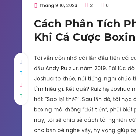
Tháng 9 10, 2023
3
0
Cách Phân Tích P
Khi Cá Cược Boxi
Tôi vẫn còn nhớ cái lần đầu tiên cá 
đấu Andy Ruiz Jr. năm 2019. Tôi lúc đ
Joshua to khỏe, nổi tiếng, nghĩ chắc
tìm hiểu gì. Kết quả? Ruiz hạ Joshua 
hỏi: “Sao lại thế?”. Sau lần đó, tôi h
boxing mà không “đốt tiền”, phải biết
nay, tôi sẽ chia sẻ cách tôi nghiên cứ
cho bạn bè nghe vậy, hy vọng giúp bạn