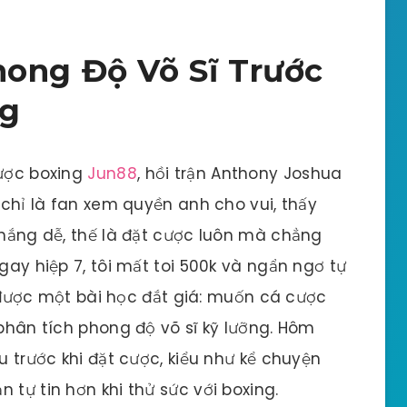
hong Độ Võ Sĩ Trước
ng
cược boxing
Jun88
, hồi trận Anthony Joshua
ó chỉ là fan xem quyền anh cho vui, thấy
 thắng dễ, thế là đặt cược luôn mà chẳng
ngay hiệp 7, tôi mất toi 500k và ngẩn ngơ tự
ọc được một bài học đắt giá: muốn cá cược
 phân tích phong độ võ sĩ kỹ lưỡng. Hôm
u trước khi đặt cược, kiểu như kể chuyện
 tự tin hơn khi thử sức với boxing.