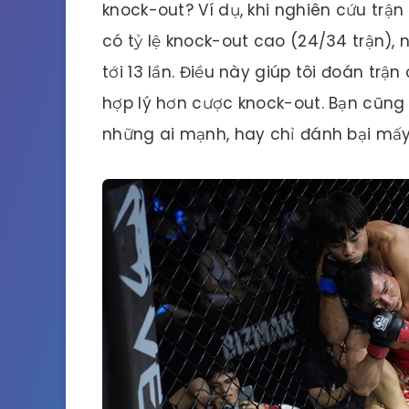
knock-out? Ví dụ, khi nghiên cứu trận 
có tỷ lệ knock-out cao (24/34 trận), n
tới 13 lần. Điều này giúp tôi đoán trậ
hợp lý hơn cược knock-out. Bạn cũng
những ai mạnh, hay chỉ đánh bại mấy