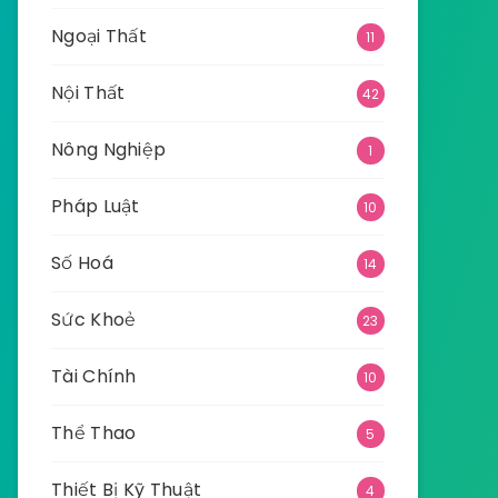
Ngoại Thất
11
Nội Thất
42
Nông Nghiệp
1
Pháp Luật
10
Số Hoá
14
Sức Khoẻ
23
Tài Chính
10
Thể Thao
5
Thiết Bị Kỹ Thuật
4