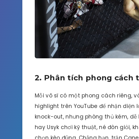
2. Phân tích phong cách 
Mỗi võ sĩ có một phong cách riêng, v
highlight trên YouTube để nhận diện 
knock-out, nhưng phòng thủ kém, dễ b
hay Usyk chơi kỹ thuật, né đòn giỏi, 
chọn kèo đúng. Chẳng hạn, trận Canelo