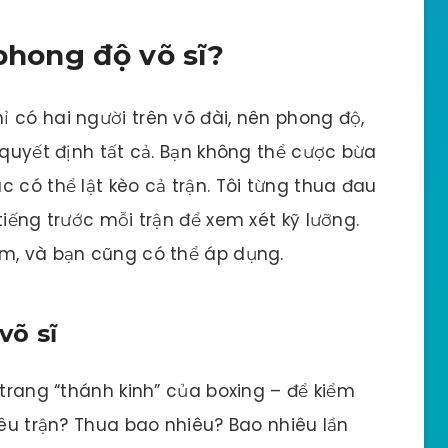
phong độ võ sĩ?
 có hai người trên võ đài, nên phong độ,
 quyết định tất cả. Bạn không thể cược bừa
 có thể lật kèo cả trận. Tôi từng thua đau
tiếng trước mỗi trận để xem xét kỹ lưỡng.
àm, và bạn cũng có thể áp dụng.
võ sĩ
 trang “thánh kinh” của boxing – để kiểm
iêu trận? Thua bao nhiêu? Bao nhiêu lần