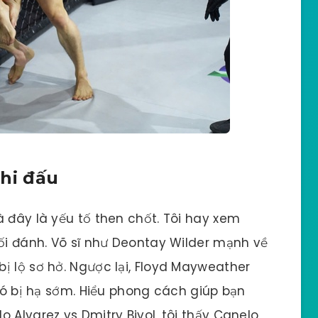
thi đấu
à đây là yếu tố then chốt. Tôi hay xem
lối đánh. Võ sĩ như Deontay Wilder mạnh về
ị lộ sơ hở. Ngược lại, Floyd Mayweather
khó bị hạ sớm. Hiểu phong cách giúp bạn
 Alvarez vs Dmitry Bivol, tôi thấy Canelo