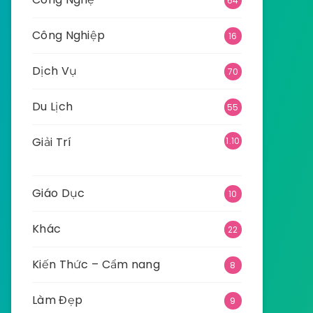
64
Công Nghiệp
16
Dịch Vụ
70
Du Lịch
55
Giải Trí
1.10
9
Giáo Dục
10
Khác
22
Kiến Thức – Cẩm nang
8
Làm Đẹp
9