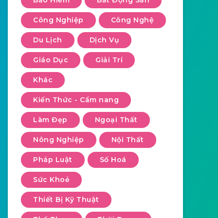
Bảo Hiểm
Bất Động Sản
Công Nghiệp
Công Nghệ
Du Lịch
Dịch Vụ
Giáo Dục
Giải Trí
Khác
Kiến Thức - Cẩm nang
Làm Đẹp
Ngoại Thất
Nông Nghiệp
Nội Thất
Pháp Luật
Số Hoá
Sức Khoẻ
Thiết Bị Kỹ Thuật