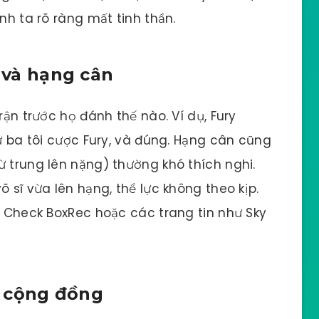
nh ta rõ ràng mất tinh thần.
u và hạng cân
rận trước họ đánh thế nào. Ví dụ, Fury
hứ ba tôi cược Fury, và đúng. Hạng cân cũng
ừ trung lên nặng) thường khó thích nghi.
õ sĩ vừa lên hạng, thể lực không theo kịp.
?” Check BoxRec hoặc các trang tin như Sky
ến cộng đồng