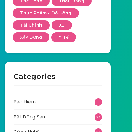
Thể Thao
Thời Trang
Thực Phẩm - Đồ Uống
Tài Chính
XE
Xây Dựng
Y Tế
Categories
Bảo Hiểm
1
Bất Động Sản
37
Công Nghệ