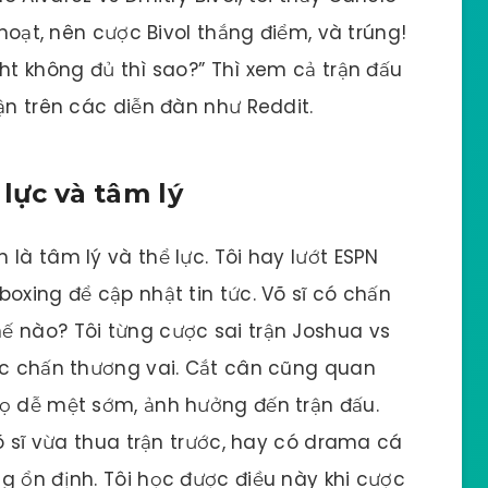
 hoạt, nên cược Bivol thắng điểm, và trúng!
ht không đủ thì sao?” Thì xem cả trận đấu
ận trên các diễn đàn như Reddit.
 lực và tâm lý
là tâm lý và thể lực. Tôi hay lướt ESPN
oxing để cập nhật tin tức. Võ sĩ có chấn
ế nào? Tôi từng cược sai trận Joshua vs
ục chấn thương vai. Cắt cân cũng quan
họ dễ mệt sớm, ảnh hưởng đến trận đấu.
Võ sĩ vừa thua trận trước, hay có drama cá
g ổn định. Tôi học được điều này khi cược