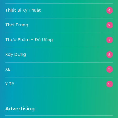
Thiết Bị Kỹ Thuật
4
Thời Trang
9
Thực Phẩm – Đồ Uống
7
Xây Dựng
8
XE
11
Y Tế
5
Advertising