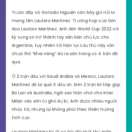
Trước đây có Gonzalo Higuain còn bây giờ nỗi lo
mang tên Lautaro Martinez. Trường hợp của tiền
đạo Lautaro Martinez. Anh đến World Cup 2022 với
kỳ vọng sẽ trở thành tay săn bàn chủ lực cho
Argentina, tuy nhiên tới hiện tại cầu thủ này vẫn
chưa thể “khai nòng” dù ra sân trong cả 4 trận đã
qua.
Ở 2 trận đấu với Saudi Arabia và Mexico, Lautaro
Martinez để lại quá ít dấu ấn. Đến 2 trận kế tiếp gặp
Ba Lan và Australia, ngôi sao hiện chơi cho Inter
Milan vào sân từ ghế dự bị. Anh được nhiều người
nhắc tới, nhưng lại không phải theo thiên hướng
tích cực.
Lautaro Martinez bỏ lỡ cơ hội đối mặt thủ môn