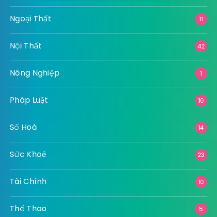
Ngoại Thất
11
Nội Thất
42
Nông Nghiệp
1
Pháp Luật
10
Số Hoá
14
Sức Khoẻ
23
Tài Chính
10
Thể Thao
5