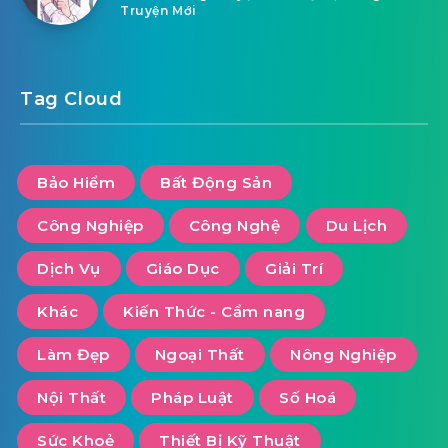
Truyện Mới
Tag Cloud
Bảo Hiểm
Bất Động Sản
Công Nghiệp
Công Nghệ
Du Lịch
Dịch Vụ
Giáo Dục
Giải Trí
Khác
Kiến Thức - Cẩm nang
Làm Đẹp
Ngoại Thất
Nông Nghiệp
Nội Thất
Pháp Luật
Số Hoá
Sức Khoẻ
Thiết Bị Kỹ Thuật