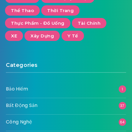
Thể Thao
Thời Trang
Thực Phẩm - Đồ Uống
Tài Chính
XE
Xây Dựng
Y Tế
Categories
Bảo Hiểm
1
Bất Động Sản
37
Công Nghệ
64