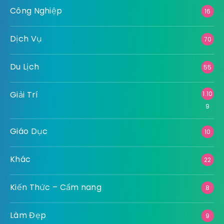
Công Nghiệp
16
Dịch Vụ
70
Du Lịch
55
Giải Trí
1.10
9
Giáo Dục
10
Khác
22
Kiến Thức – Cẩm nang
8
Làm Đẹp
9