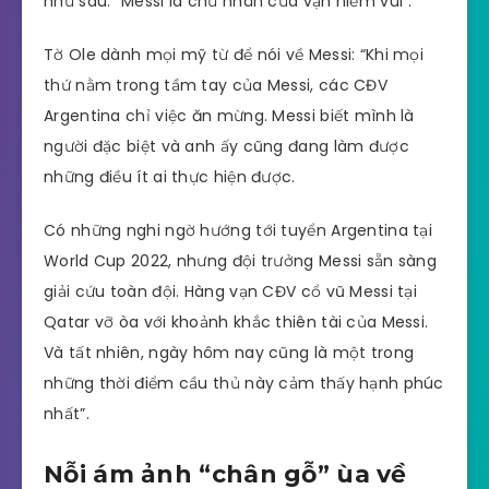
như sau: “Messi là chủ nhân của vạn niềm vui”.
Tờ Ole dành mọi mỹ từ để nói về Messi: “Khi mọi
thứ nằm trong tầm tay của Messi, các CĐV
Argentina chỉ việc ăn mừng. Messi biết mình là
người đặc biệt và anh ấy cũng đang làm được
những điều ít ai thực hiện được.
Có những nghi ngờ hướng tới tuyển Argentina tại
World Cup 2022, nhưng đội trưởng Messi sẵn sàng
giải cứu toàn đội. Hàng vạn CĐV cổ vũ Messi tại
Qatar vỡ òa với khoảnh khắc thiên tài của Messi.
Và tất nhiên, ngày hôm nay cũng là một trong
những thời điểm cầu thủ này cảm thấy hạnh phúc
nhất”.
Nỗi ám ảnh “chân gỗ” ùa về