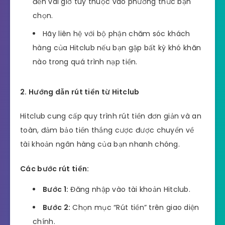
đến vài giờ tùy thuộc vào phương thức bạn
chọn.
Hãy liên hệ với bộ phận chăm sóc khách
hàng của Hitclub nếu bạn gặp bất kỳ khó khăn
nào trong quá trình nạp tiền.
2. Hướng dẫn rút tiền từ Hitclub
Hitclub cung cấp quy trình rút tiền đơn giản và an
toàn, đảm bảo tiền thắng cược được chuyển về
tài khoản ngân hàng của bạn nhanh chóng.
Các bước rút tiền:
Bước 1:
Đăng nhập vào tài khoản Hitclub.
Bước 2:
Chọn mục “Rút tiền” trên giao diện
chính.