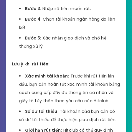
Bước 3:
Nhập số tiền muốn rút.
Bước 4:
Chọn tài khoản ngân hàng đã liên
kết.
Bước 5:
Xác nhận giao dịch và chờ hệ
thống xử lý.
Lưu ý khi rút tiền:
Xác minh tài khoản:
Trước khi rút tiền lần
đầu, bạn cần hoàn tất xác minh tài khoản bằng
cách cung cấp đầy đủ thông tin cá nhân và
giấy tờ tùy thân theo yêu cầu của Hitclub.
Số dư tối thiểu:
Tài khoản của bạn cần có
số dư tối thiểu để thực hiện giao dịch rút tiền.
Giới hạn rút tiền:
Hitclub có thể quy định