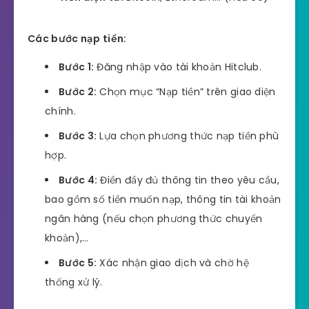
Các bước nạp tiền:
Bước 1:
Đăng nhập vào tài khoản Hitclub.
Bước 2:
Chọn mục “Nạp tiền” trên giao diện
chính.
Bước 3:
Lựa chọn phương thức nạp tiền phù
hợp.
Bước 4:
Điền đầy đủ thông tin theo yêu cầu,
bao gồm số tiền muốn nạp, thông tin tài khoản
ngân hàng (nếu chọn phương thức chuyển
khoản),…
Bước 5:
Xác nhận giao dịch và chờ hệ
thống xử lý.