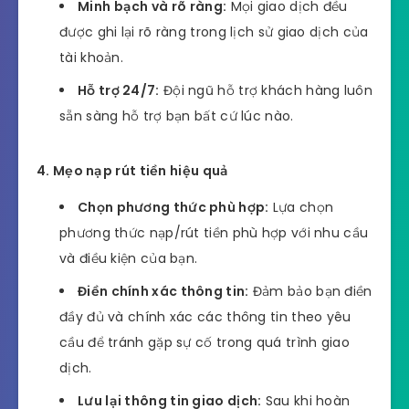
Minh bạch và rõ ràng:
Mọi giao dịch đều
được ghi lại rõ ràng trong lịch sử giao dịch của
tài khoản.
Hỗ trợ 24/7:
Đội ngũ hỗ trợ khách hàng luôn
sẵn sàng hỗ trợ bạn bất cứ lúc nào.
4. Mẹo nạp rút tiền hiệu quả
Chọn phương thức phù hợp:
Lựa chọn
phương thức nạp/rút tiền phù hợp với nhu cầu
và điều kiện của bạn.
Điền chính xác thông tin:
Đảm bảo bạn điền
đầy đủ và chính xác các thông tin theo yêu
cầu để tránh gặp sự cố trong quá trình giao
dịch.
Lưu lại thông tin giao dịch:
Sau khi hoàn