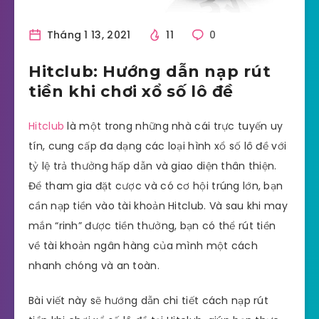
Tháng 1 13, 2021
11
0
Hitclub: Hướng dẫn nạp rút
tiền khi chơi xổ số lô đề
Hitclub
là một trong những nhà cái trực tuyến uy
tín, cung cấp đa dạng các loại hình xổ số lô đề với
tỷ lệ trả thưởng hấp dẫn và giao diện thân thiện.
Để tham gia đặt cược và có cơ hội trúng lớn, bạn
cần nạp tiền vào tài khoản Hitclub. Và sau khi may
mắn “rinh” được tiền thưởng, bạn có thể rút tiền
về tài khoản ngân hàng của mình một cách
nhanh chóng và an toàn.
Bài viết này sẽ hướng dẫn chi tiết cách nạp rút