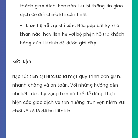
thành giao dịch, bạn nên lưu lại thông tin giao
dịch để đối chiếu khi cần thiết.
Liên hệ hỗ trợ khi cần:
Nếu gặp bất kỳ khó
khăn nào, hãy liên hệ với bộ phận hỗ trợ khách
hàng của Hitclub để được giải đáp.
Kết luận
Nạp rút tiền tại Hitclub là một quy trình đơn giản,
nhanh chóng và an toàn. Với những hướng dẫn
chi tiết trên, hy vọng bạn có thể dễ dàng thực
hiện các giao dịch và tận hưởng trọn vẹn niềm vui
chơi xổ số lô đề tại Hitclub!