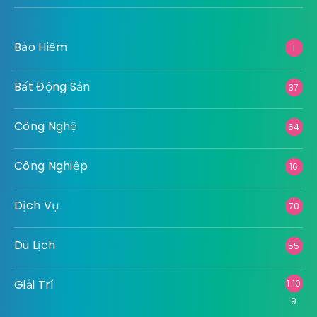
Bảo Hiểm
1
Bất Động Sản
37
Công Nghệ
64
Công Nghiệp
16
Dịch Vụ
70
Du Lịch
55
Giải Trí
1.10
9