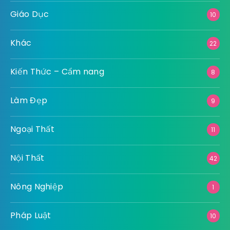
Giáo Dục
10
Khác
22
Kiến Thức – Cẩm nang
8
Làm Đẹp
9
Ngoại Thất
11
Nội Thất
42
Nông Nghiệp
1
Pháp Luật
10