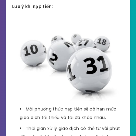
Lưu ý khi nạp tiền:
Mỗi phương thức nạp tiền sẽ có hạn mức
giao dịch tối thiểu và tối đa khác nhau.
Thời gian xử lý giao dịch có thể từ vài phút