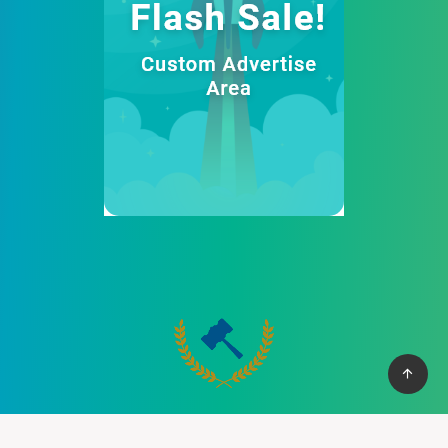
Cung cấp thệ thống PBN mạnh mẽ giúp bạn có cơ vào top