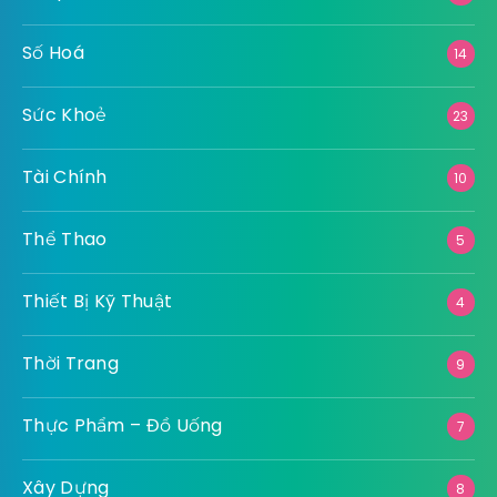
Số Hoá
14
Sức Khoẻ
23
Tài Chính
10
Thể Thao
5
Thiết Bị Kỹ Thuật
4
Thời Trang
9
Thực Phẩm – Đồ Uống
7
Xây Dựng
8