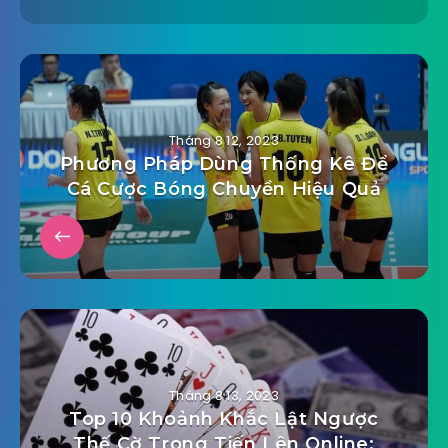
Tháng 8 12, 2023
Phương Pháp Dùng Thống Kê Để
Cá Cược Bóng Chuyền Hiệu Quả
Tháng 8 13, 2023
Top 10 Khoảnh Khắc Lật Ngược
Thế Cờ Trong Tiến Lên Online: