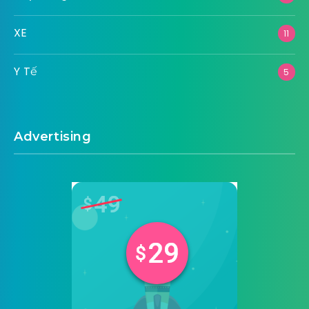
XE
11
Y Tế
5
Advertising