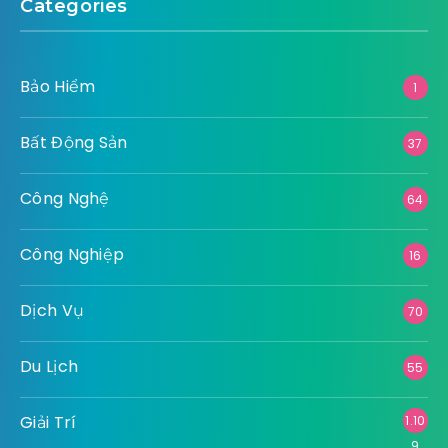
Categories
Bảo Hiểm
1
Bất Động Sản
37
Công Nghệ
64
Công Nghiệp
16
Dịch Vụ
70
Du Lịch
55
Giải Trí
1.10
9