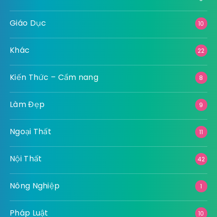
Giáo Dục
10
Khác
22
Kiến Thức – Cẩm nang
8
Làm Đẹp
9
Ngoại Thất
11
Nội Thất
42
Nông Nghiệp
1
Pháp Luật
10