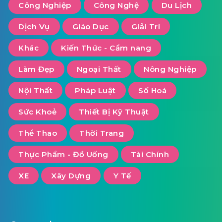
Công Nghiệp
Công Nghệ
Du Lịch
Dịch Vụ
Giáo Dục
Giải Trí
Khác
Kiến Thức - Cẩm nang
Làm Đẹp
Ngoại Thất
Nông Nghiệp
Nội Thất
Pháp Luật
Số Hoá
Sức Khoẻ
Thiết Bị Kỹ Thuật
Thể Thao
Thời Trang
Thực Phẩm - Đồ Uống
Tài Chính
XE
Xây Dựng
Y Tế