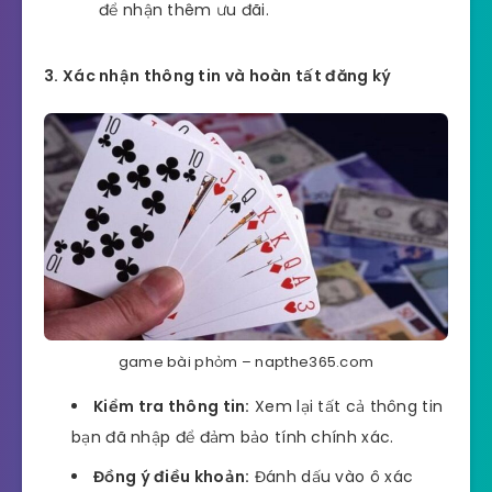
để nhận thêm ưu đãi.
3. Xác nhận thông tin và hoàn tất đăng ký
game bài phỏm – napthe365.com
Kiểm tra thông tin:
Xem lại tất cả thông tin
bạn đã nhập để đảm bảo tính chính xác.
Đồng ý điều khoản:
Đánh dấu vào ô xác