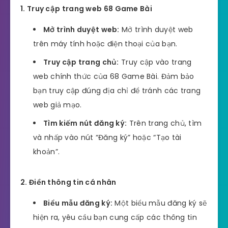
1. Truy cập trang web 68 Game Bài
Mở trình duyệt web:
Mở trình duyệt web
trên máy tính hoặc điện thoại của bạn.
Truy cập trang chủ:
Truy cập vào trang
web chính thức của 68 Game Bài. Đảm bảo
bạn truy cập đúng địa chỉ để tránh các trang
web giả mạo.
Tìm kiếm nút đăng ký:
Trên trang chủ, tìm
và nhấp vào nút “Đăng ký” hoặc “Tạo tài
khoản”.
2. Điền thông tin cá nhân
Biểu mẫu đăng ký:
Một biểu mẫu đăng ký sẽ
hiện ra, yêu cầu bạn cung cấp các thông tin