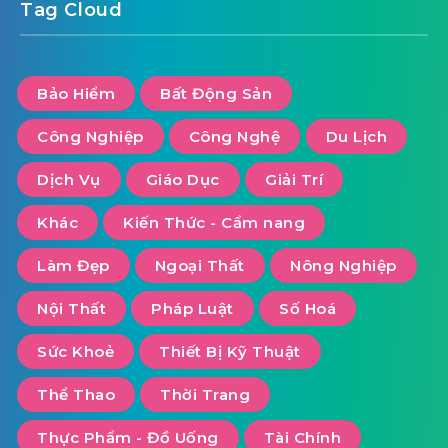
Tag Cloud
Bảo Hiểm
Bất Động Sản
Công Nghiệp
Công Nghệ
Du Lịch
Dịch Vụ
Giáo Dục
Giải Trí
Khác
Kiến Thức - Cẩm nang
Làm Đẹp
Ngoại Thất
Nông Nghiệp
Nội Thất
Pháp Luật
Số Hoá
Sức Khoẻ
Thiết Bị Kỹ Thuật
Thể Thao
Thời Trang
Thực Phẩm - Đồ Uống
Tài Chính