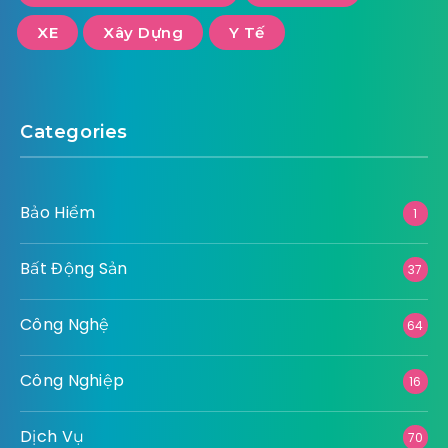
XE
Xây Dựng
Y Tế
Categories
Bảo Hiểm
1
Bất Động Sản
37
Công Nghệ
64
Công Nghiệp
16
Dịch Vụ
70