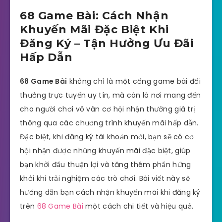
68 Game Bài: Cách Nhận
Khuyến Mãi Đặc Biệt Khi
Đăng Ký – Tận Hưởng Ưu Đãi
Hấp Dẫn
68 Game Bài
không chỉ là một cổng game bài đổi
thưởng trực tuyến uy tín, mà còn là nơi mang đến
cho người chơi vô vàn cơ hội nhận thưởng giá trị
thông qua các chương trình khuyến mãi hấp dẫn.
Đặc biệt, khi đăng ký tài khoản mới, bạn sẽ có cơ
hội nhận được những khuyến mãi đặc biệt, giúp
bạn khởi đầu thuận lợi và tăng thêm phần hứng
khởi khi trải nghiệm các trò chơi. Bài viết này sẽ
hướng dẫn bạn cách nhận khuyến mãi khi đăng ký
trên
68 Game Bài
một cách chi tiết và hiệu quả.