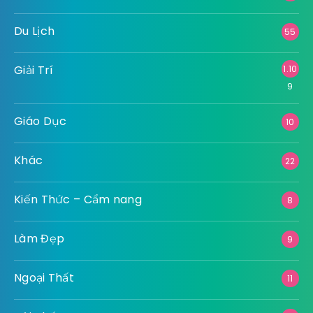
Du Lịch
55
Giải Trí
1.10
9
Giáo Dục
10
Khác
22
Kiến Thức – Cẩm nang
8
Làm Đẹp
9
Ngoại Thất
11