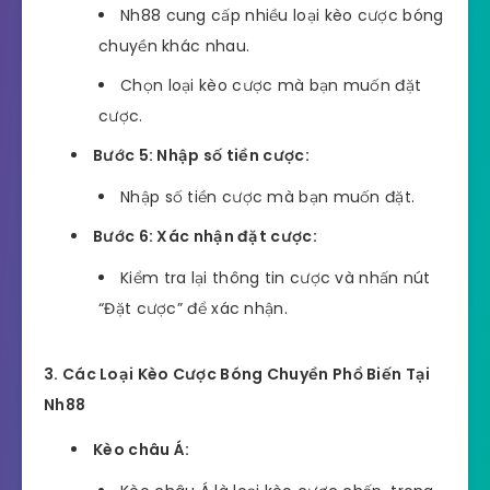
Nh88 cung cấp nhiều loại kèo cược bóng
chuyền khác nhau.
Chọn loại kèo cược mà bạn muốn đặt
cược.
Bước 5: Nhập số tiền cược:
Nhập số tiền cược mà bạn muốn đặt.
Bước 6: Xác nhận đặt cược:
Kiểm tra lại thông tin cược và nhấn nút
“Đặt cược” để xác nhận.
3. Các Loại Kèo Cược Bóng Chuyền Phổ Biến Tại
Nh88
Kèo châu Á: