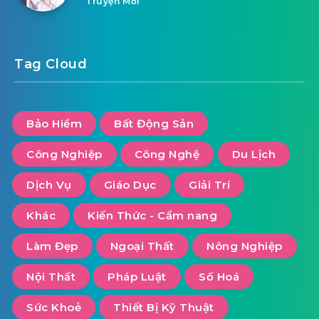
Truyện Mới
Tag Cloud
Bảo Hiểm
Bất Động Sản
Công Nghiệp
Công Nghệ
Du Lịch
Dịch Vụ
Giáo Dục
Giải Trí
Khác
Kiến Thức - Cẩm nang
Làm Đẹp
Ngoại Thất
Nông Nghiệp
Nội Thất
Pháp Luật
Số Hoá
Sức Khoẻ
Thiết Bị Kỹ Thuật