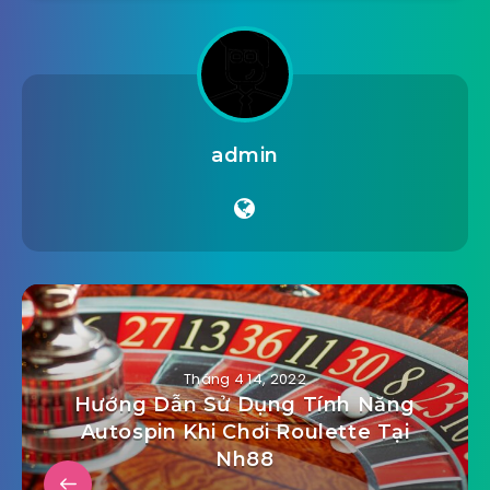
admin
Tháng 4 14, 2022
Hướng Dẫn Sử Dụng Tính Năng
Autospin Khi Chơi Roulette Tại
Nh88