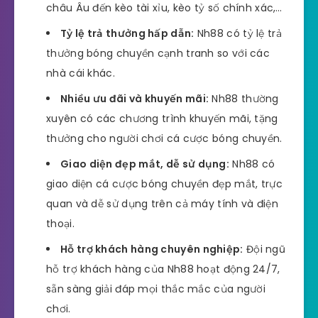
châu Âu đến kèo tài xỉu, kèo tỷ số chính xác,…
Tỷ lệ trả thưởng hấp dẫn:
Nh88 có tỷ lệ trả
thưởng bóng chuyền cạnh tranh so với các
nhà cái khác.
Nhiều ưu đãi và khuyến mãi:
Nh88 thường
xuyên có các chương trình khuyến mãi, tặng
thưởng cho người chơi cá cược bóng chuyền.
Giao diện đẹp mắt, dễ sử dụng:
Nh88 có
giao diện cá cược bóng chuyền đẹp mắt, trực
quan và dễ sử dụng trên cả máy tính và điện
thoại.
Hỗ trợ khách hàng chuyên nghiệp:
Đội ngũ
hỗ trợ khách hàng của Nh88 hoạt động 24/7,
sẵn sàng giải đáp mọi thắc mắc của người
chơi.