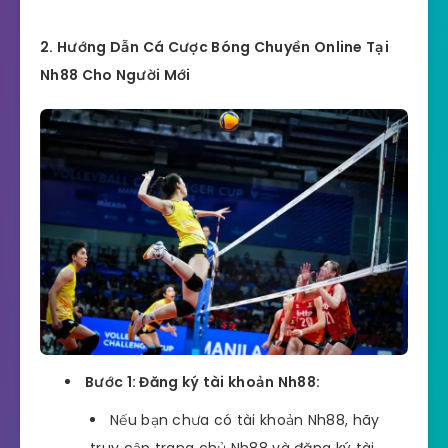
2. Hướng Dẫn Cá Cược Bóng Chuyền Online Tại
Nh88 Cho Người Mới
Bước 1: Đăng ký tài khoản Nh88:
Nếu bạn chưa có tài khoản Nh88, hãy
truy cập trang chủ Nh88 và đăng ký tài