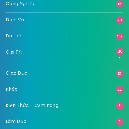
Công Nghiệp
16
Dịch Vụ
70
Du Lịch
55
Giải Trí
1.10
9
Giáo Dục
10
Khác
22
Kiến Thức – Cẩm nang
8
Làm Đẹp
9