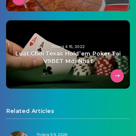
Tháng 4 15, 2022
Luật Chơi Texas Hold’em Poker Tại
V9BET Mới Nhất
Related Articles
Tháng 5 5, 2026