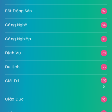
Bất Động Sản
37
Công Nghệ
64
Công Nghiệp
16
Dịch Vụ
70
Du Lịch
55
Giải Trí
1.10
9
Giáo Dục
10