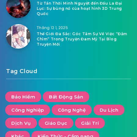
Từ Tần Thời Minh Nguyệt đến Đấu La Đại
Lục: Sự bùng nổ của hoạt hình 3D Trung
Quốc
Tháng 12 1, 2025
Thế Giới Đa Sắc: Góc Tâm Sự Về Việc “Đắm
Chìm” Trong Truyện Đam Mỹ Tại Blog
Truyện Mới
Tag Cloud
Bảo Hiểm
Bất Động Sản
Công Nghiệp
Công Nghệ
Du Lịch
Dịch Vụ
Giáo Dục
Giải Trí
Khác
Kiến Thức - Cẩm nang