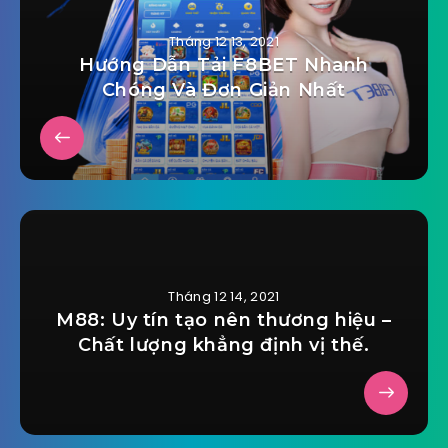
Tháng 12 13, 2021
Hướng Dẫn Tải F8BET Nhanh
Chóng Và Đơn Giản Nhất
Tháng 12 14, 2021
M88: Uy tín tạo nên thương hiệu –
Chất lượng khẳng định vị thế.