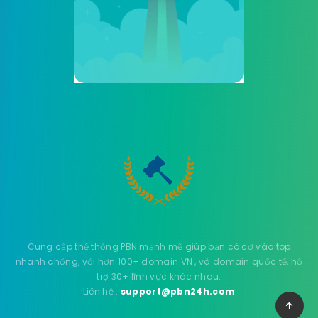
Cung cấp thệ thống PBN mạnh mẽ giúp bạn có cơ vào top
nhanh chống, với hơn 100+ domain VN , và domain quốc tế, hỗ
trợ 30+ lĩnh vực khác nhau.
Liên hệ :
support@pbn24h.com