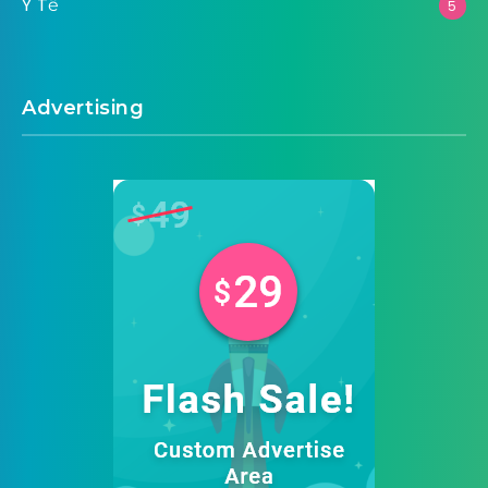
Y Tế
5
Advertising