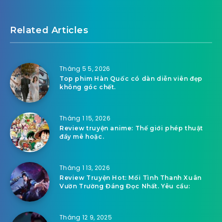
Related Articles
Tháng 5 5, 2026
Top phim Hàn Quốc có dàn diễn viên đẹp
không góc chết.
Tháng 1 15, 2026
Review truyện anime: Thế giới phép thuật
đầy mê hoặc.
Tháng 1 13, 2026
Review Truyện Hot: Mối Tình Thanh Xuân
Vườn Trường Đáng Đọc Nhất. Yêu cầu:
Tháng 12 9, 2025