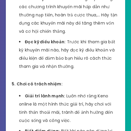
các chương trình khuyến mãi hấp dẫn như
thưởng nạp tiền, hoàn trả cược thua,… Hãy tận
dụng các khuyến mãi này để tăng thêm vốn
và cơ hội chiến thắng.
Đọc kỹ điều khoản:
Trước khi tham gia bất
kỳ khuyến mãi nào, hãy đọc kỹ điều khoản và
điều kiện để đảm bảo bạn hiểu rõ cách thức
tham gia và nhận thưởng.
5. Chơi có trách nhiệm:
Giải trí lành mạnh:
Luôn nhớ rằng Keno
online là một hình thức giải trí, hãy chơi với
tinh thần thoải mái, tránh để ảnh hưởng đến
cuộc sống và công việc.