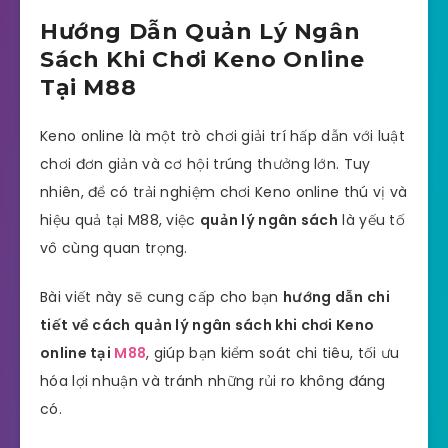
Hướng Dẫn Quản Lý Ngân
Sách Khi Chơi Keno Online
Tại M88
Keno online là một trò chơi giải trí hấp dẫn với luật
chơi đơn giản và cơ hội trúng thưởng lớn. Tuy
nhiên, để có trải nghiệm chơi Keno online thú vị và
hiệu quả tại M88, việc
quản lý ngân sách
là yếu tố
vô cùng quan trọng.
Bài viết này sẽ cung cấp cho bạn
hướng dẫn chi
tiết về cách quản lý ngân sách khi chơi Keno
online tại
M88
, giúp bạn kiểm soát chi tiêu, tối ưu
hóa lợi nhuận và tránh những rủi ro không đáng
có.