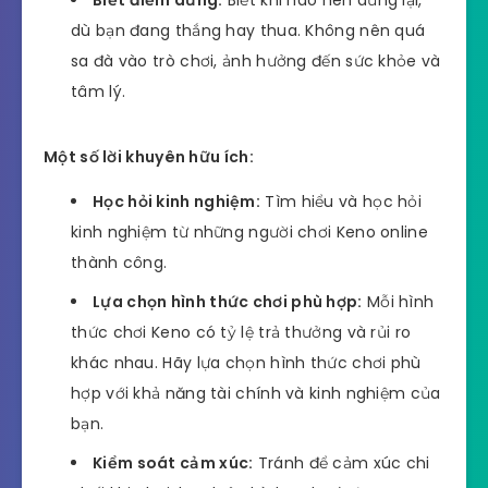
Biết điểm dừng:
Biết khi nào nên dừng lại,
dù bạn đang thắng hay thua. Không nên quá
sa đà vào trò chơi, ảnh hưởng đến sức khỏe và
tâm lý.
Một số lời khuyên hữu ích:
Học hỏi kinh nghiệm:
Tìm hiểu và học hỏi
kinh nghiệm từ những người chơi Keno online
thành công.
Lựa chọn hình thức chơi phù hợp:
Mỗi hình
thức chơi Keno có tỷ lệ trả thưởng và rủi ro
khác nhau. Hãy lựa chọn hình thức chơi phù
hợp với khả năng tài chính và kinh nghiệm của
bạn.
Kiểm soát cảm xúc:
Tránh để cảm xúc chi