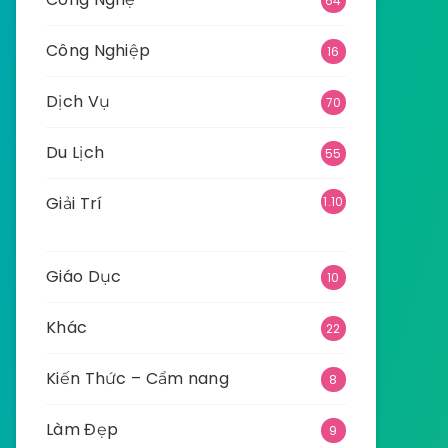
64
Công Nghiệp
16
Dịch Vụ
70
Du Lịch
55
Giải Trí
1.10
9
Giáo Dục
10
Khác
22
Kiến Thức – Cẩm nang
8
Làm Đẹp
9