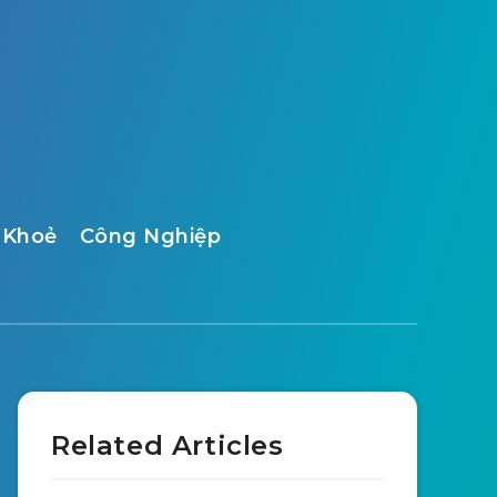
 Khoẻ
Công Nghiệp
Related Articles