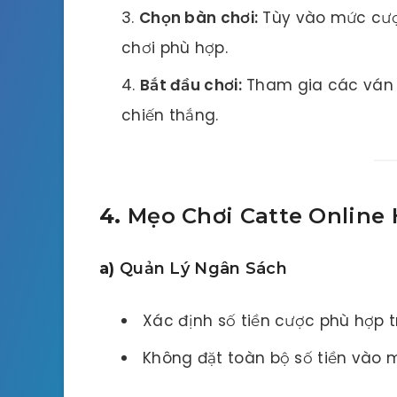
Chọn bàn chơi:
Tùy vào mức cược
chơi phù hợp.
Bắt đầu chơi:
Tham gia các ván đ
chiến thắng.
4.
Mẹo Chơi Catte Online
a)
Quản Lý Ngân Sách
Xác định số tiền cược phù hợp t
Không đặt toàn bộ số tiền vào mộ