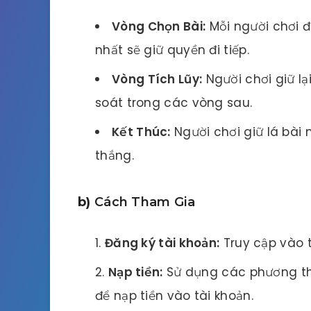
Vòng Chọn Bài:
Mỗi người chơi đ
nhất sẽ giữ quyền đi tiếp.
Vòng Tích Lũy:
Người chơi giữ l
soát trong các vòng sau.
Kết Thúc:
Người chơi giữ lá bài 
thắng.
b)
Cách Tham Gia
Đăng ký tài khoản:
Truy cập vào 
Nạp tiền:
Sử dụng các phương th
để nạp tiền vào tài khoản.