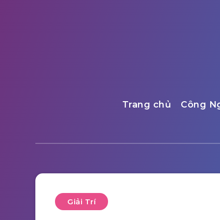
Trang chủ
Công N
Giải Trí