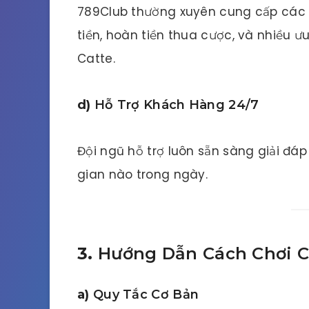
789Club thường xuyên cung cấp các 
tiền, hoàn tiền thua cược, và nhiều ư
Catte.
d)
Hỗ Trợ Khách Hàng 24/7
Đội ngũ hỗ trợ luôn sẵn sàng giải đá
gian nào trong ngày.
3.
Hướng Dẫn Cách Chơi C
a)
Quy Tắc Cơ Bản