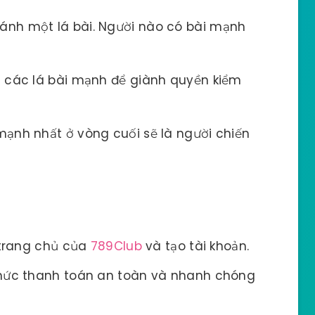
ánh một lá bài. Người nào có bài mạnh
ại các lá bài mạnh để giành quyền kiểm
mạnh nhất ở vòng cuối sẽ là người chiến
trang chủ của
789Club
và tạo tài khoản.
ức thanh toán an toàn và nhanh chóng