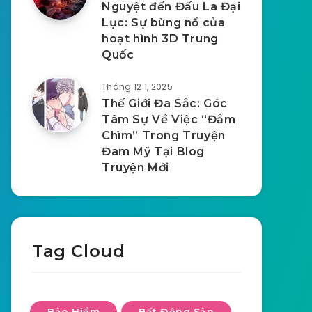
Nguyệt đến Đấu La Đại
Lục: Sự bùng nổ của
hoạt hình 3D Trung
Quốc
Tháng 12 1, 2025
Thế Giới Đa Sắc: Góc
Tâm Sự Về Việc “Đắm
Chìm” Trong Truyện
Đam Mỹ Tại Blog
Truyện Mới
Tag Cloud