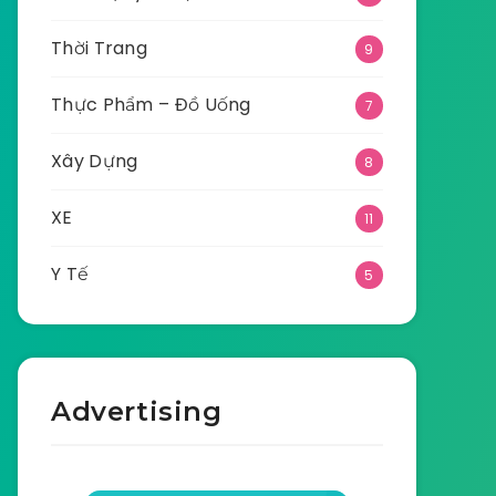
Thời Trang
9
Thực Phẩm – Đồ Uống
7
Xây Dựng
8
XE
11
Y Tế
5
Advertising