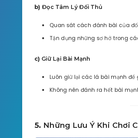
b)
Đọc Tâm Lý Đối Thủ
Quan sát cách đánh bài của đối
Tận dụng những sơ hở trong các
c)
Giữ Lại Bài Mạnh
Luôn giữ lại các lá bài mạnh để 
Không nên đánh ra hết bài mạn
5.
Những Lưu Ý Khi Chơi C