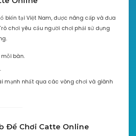
tte Online
hổ biến tại Việt Nam, được nâng cấp và đưa
Trò chơi yêu cầu người chơi phải sử dụng
ng.
 mỗi bàn.
.
ài mạnh nhất qua các vòng chơi và giành
b Để Chơi Catte Online