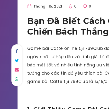
Tháng 1 15, 2021
6
0
Bạn Đã Biết Cách 
Chiến Bách Thắng
Game bài Catte online tại 789Club đ
ngày nhờ sự hấp dẫn và tính giải trí đ
bảo mật tốt và nhiều tính năng ưu vi
tưởng cho các tín đồ yêu thích bài C
game bài Catte tại 789Club là sự lựa