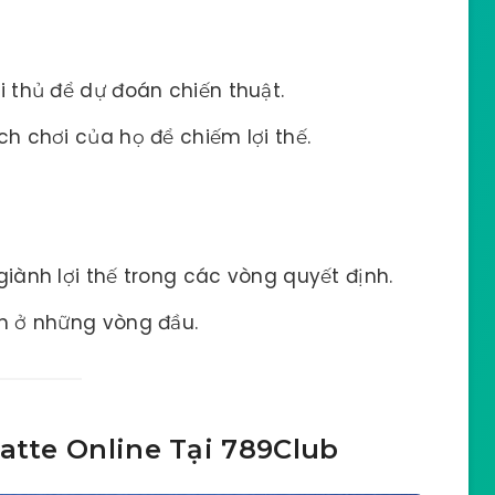
 thủ để dự đoán chiến thuật.
h chơi của họ để chiếm lợi thế.
giành lợi thế trong các vòng quyết định.
h ở những vòng đầu.
atte Online Tại 789Club