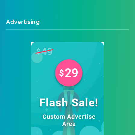
Advertising