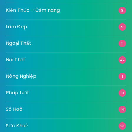
Kiến Thức – Cẩm nang
8
Làm Đẹp
9
Ngoại Thất
11
Nội Thất
42
Nông Nghiệp
1
Pháp Luật
10
Số Hoá
14
Sức Khoẻ
23