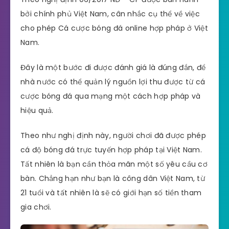
bởi chính phủ Việt Nam, cân nhắc cụ thể về việc
cho phép Cá cược bóng đá online hợp pháp ở Việt
Nam.
Đây là một bước đi được đánh giá là đúng đắn, để
nhà nước có thể quản lý nguồn lợi thu được từ cá
cược bóng đá qua mạng một cách hợp pháp và
hiệu quả.
Theo như nghị định này, người chơi đã được phép
cá độ bóng đá trực tuyến hợp pháp tại Việt Nam.
Tất nhiên là bạn cần thỏa mãn một số yêu cầu cơ
bàn. Chẳng hạn như bạn là công dân Việt Nam, từ
21 tuổi và tất nhiên là sẽ có giới hạn số tiền tham
gia chơi.