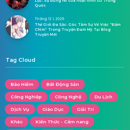
Lục: Sự bùng nổ của hoạt hình 3D Trung
Quốc
Tháng 12 1, 2025
Thế Giới Đa Sắc: Góc Tâm Sự Về Việc “Đắm
Chìm” Trong Truyện Đam Mỹ Tại Blog
Truyện Mới
Tag Cloud
Bảo Hiểm
Bất Động Sản
Công Nghiệp
Công Nghệ
Du Lịch
Dịch Vụ
Giáo Dục
Giải Trí
Khác
Kiến Thức - Cẩm nang