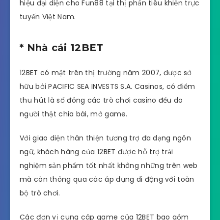
hiệu đại diện cho Fun88 tại thị phần tiêu khiển trực
tuyến Việt Nam.
* Nhà cái 12BET
12BET có mặt trên thị trường năm 2007, được sở
hữu bởi PACIFIC SEA INVESTS S.A. Casinos, có điểm
thu hút là số đông các trò chơi casino đều do
người thật chia bài, mở game.
Với giao diện thân thiện tương trợ đa dạng ngôn
ngữ, khách hàng của 12BET được hỗ trợ trải
nghiệm sản phẩm tốt nhất không những trên web
mà còn thông qua các áp dụng di động với toàn
bộ trò chơi.
Các đơn vị cung câp game của 12BET bao gồm