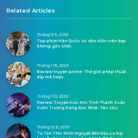
Related Articles
Tháng 5 5, 2026
Top phim Hàn Quốc có dàn diễn viên đẹp
không góc chết.
Tháng 1 15, 2026
Review truyện anime: Thế giới phép thuật
đầy mê hoặc.
Tháng 1 13, 2026
Review Truyện Hot: Mối Tình Thanh Xuân
Vườn Trường Đáng Đọc Nhất. Yêu cầu:
Tháng 12 9, 2025
Từ Tần Thời Minh Nguyệt đến Đấu La Đại