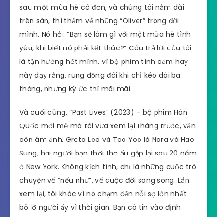
sau một mùa hè cô đơn, và chúng tôi nằm dài
trên sàn, thì thầm về những “Oliver” trong đời
mình. Nó hỏi: “Bạn sẽ làm gì với một mùa hè tình
yêu, khi biết nó phải kết thúc?” Câu trả lời của tôi
là tận hưởng hết mình, vì bộ phim tình cảm hay
này dạy rằng, rung động đôi khi chỉ kéo dài ba
tháng, nhưng ký ức thì mãi mãi.
Và cuối cùng, “Past Lives” (2023) – bộ phim Hàn
Quốc mới mẻ mà tôi vừa xem lại tháng trước, vẫn
còn ám ảnh. Greta Lee và Teo Yoo là Nora và Hae
Sung, hai người bạn thời thơ ấu gặp lại sau 20 năm
ở New York. Không kịch tính, chỉ là những cuộc trò
chuyện về “nếu như”, về cuộc đời song song. Lần
xem lại, tôi khóc vì nó chạm đến nỗi sợ lớn nhất:
bỏ lỡ người ấy vì thời gian. Bạn có tin vào định