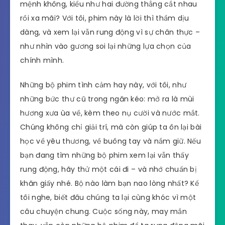
mệnh không, kiểu như hai đường thẳng cắt nhau
rồi xa mãi? Với tôi, phim này là lời thì thầm dịu
dàng, và xem lại vẫn rung động vì sự chân thực –
như nhìn vào gương soi lại những lựa chọn của
chính mình.
Những bộ phim tình cảm hay này, với tôi, như
những bức thư cũ trong ngăn kéo: mở ra là mùi
hương xưa ùa về, kèm theo nụ cười và nước mắt.
Chúng không chỉ giải trí, mà còn giúp ta ôn lại bài
học về yêu thương, về buông tay và nắm giữ. Nếu
bạn đang tìm những bộ phim xem lại vẫn thấy
rung động, hãy thử một cái đi – và nhớ chuẩn bị
khăn giấy nhé. Bộ nào làm bạn nao lòng nhất? Kể
tôi nghe, biết đâu chúng ta lại cùng khóc vì một
câu chuyện chung. Cuộc sống này, may mắn