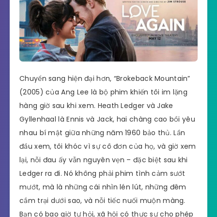
Chuyển sang hiện đại hơn, “Brokeback Mountain”
(2005) của Ang Lee là bộ phim khiến tôi im lặng
hàng giờ sau khi xem. Heath Ledger và Jake
Gyllenhaal là Ennis và Jack, hai chàng cao bồi yêu
nhau bí mật giữa những năm 1960 bảo thủ. Lần
đầu xem, tôi khóc vì sự cô đơn của họ, và giờ xem
lại, nỗi đau ấy vẫn nguyên vẹn – đặc biệt sau khi
Ledger ra đi. Nó không phải phim tình cảm sướt
mướt, mà là những cái nhìn lén lút, những đêm
cắm trại dưới sao, và nỗi tiếc nuối muộn màng.
Bạn có bao giờ tự hỏi, xã hội có thực sự cho phép