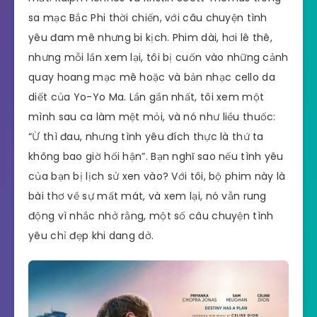
sa mạc Bắc Phi thời chiến, với câu chuyện tình
yêu đam mê nhưng bi kịch. Phim dài, hơi lê thê,
nhưng mỗi lần xem lại, tôi bị cuốn vào những cảnh
quay hoang mạc mê hoặc và bản nhạc cello da
diết của Yo-Yo Ma. Lần gần nhất, tôi xem một
mình sau ca làm mệt mỏi, và nó như liều thuốc:
“Ừ thì đau, nhưng tình yêu đích thực là thứ ta
không bao giờ hối hận”. Bạn nghĩ sao nếu tình yêu
của bạn bị lịch sử xen vào? Với tôi, bộ phim này là
bài thơ về sự mất mát, và xem lại, nó vẫn rung
động vì nhắc nhở rằng, một số câu chuyện tình
yêu chỉ đẹp khi dang dở.