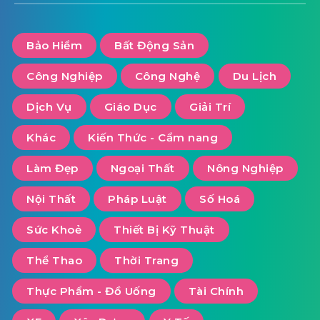
Bảo Hiểm
Bất Động Sản
Công Nghiệp
Công Nghệ
Du Lịch
Dịch Vụ
Giáo Dục
Giải Trí
Khác
Kiến Thức - Cẩm nang
Làm Đẹp
Ngoại Thất
Nông Nghiệp
Nội Thất
Pháp Luật
Số Hoá
Sức Khoẻ
Thiết Bị Kỹ Thuật
Thể Thao
Thời Trang
Thực Phẩm - Đồ Uống
Tài Chính