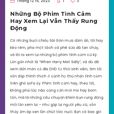
Tháng 12 15, 2023
1
0
Những Bộ Phim Tình Cảm
Hay Xem Lại Vẫn Thấy Rung
Động
Có những buổi chiều Sài Gòn mưa dầm dề, tôi hay
kéo rèm, pha một tách cà phê sữa đá tan chảy,
và lôi ra xem lại những bộ phim tình cảm cũ kỹ.
Lần gần nhất là “When Harry Met Sally”, và dù đã
xem đến mòn cả đĩa DVD từ thời sinh viên, tim tôi
vẫn đập thình thịch ở cảnh họ thú nhận tình cảm
trên ghế sofa ấy. Phim tình cảm hay, theo tôi,
không phải lúc nào cũng cần mới mẻ hay bom
tấn, mà là những câu chuyện khiến bạn rung động
mỗi lần xem lại – như gặp lại người yêu cũ, vẫn
thấy ấm áp xen lẫn chút tiếc nuối. Bạn có bao giờ