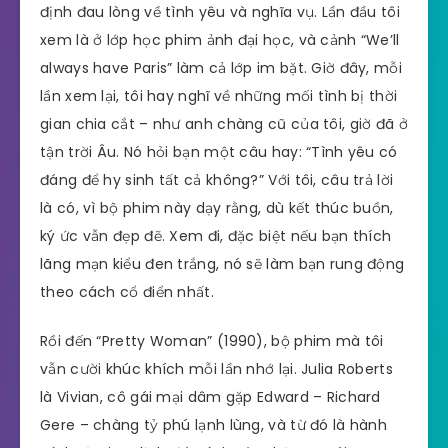
định đau lòng về tình yêu và nghĩa vụ. Lần đầu tôi
xem là ở lớp học phim ảnh đại học, và cảnh “We’ll
always have Paris” làm cả lớp im bặt. Giờ đây, mỗi
lần xem lại, tôi hay nghĩ về những mối tình bị thời
gian chia cắt – như anh chàng cũ của tôi, giờ đã ở
tận trời Âu. Nó hỏi bạn một câu hay: “Tình yêu có
đáng để hy sinh tất cả không?” Với tôi, câu trả lời
là có, vì bộ phim này dạy rằng, dù kết thúc buồn,
ký ức vẫn đẹp đẽ. Xem đi, đặc biệt nếu bạn thích
lãng mạn kiểu đen trắng, nó sẽ làm bạn rung động
theo cách cổ điển nhất.
Rồi đến “Pretty Woman” (1990), bộ phim mà tôi
vẫn cười khúc khích mỗi lần nhớ lại. Julia Roberts
là Vivian, cô gái mại dâm gặp Edward – Richard
Gere – chàng tỷ phú lạnh lùng, và từ đó là hành