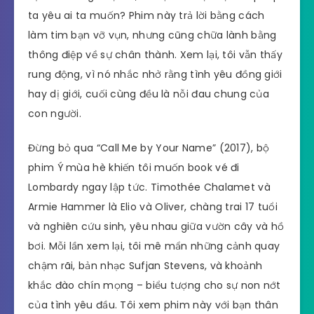
ta yêu ai ta muốn? Phim này trả lời bằng cách
làm tim bạn vỡ vụn, nhưng cũng chữa lành bằng
thông điệp về sự chân thành. Xem lại, tôi vẫn thấy
rung động, vì nó nhắc nhở rằng tình yêu đồng giới
hay dị giới, cuối cùng đều là nỗi đau chung của
con người.
Đừng bỏ qua “Call Me by Your Name” (2017), bộ
phim Ý mùa hè khiến tôi muốn book vé đi
Lombardy ngay lập tức. Timothée Chalamet và
Armie Hammer là Elio và Oliver, chàng trai 17 tuổi
và nghiên cứu sinh, yêu nhau giữa vườn cây và hồ
bơi. Mỗi lần xem lại, tôi mê mẩn những cảnh quay
chậm rãi, bản nhạc Sufjan Stevens, và khoảnh
khắc đào chín mọng – biểu tượng cho sự non nớt
của tình yêu đầu. Tôi xem phim này với bạn thân