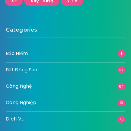
XE
Xây Dựng
Y Tế
Categories
Bảo Hiểm
1
Bất Động Sản
37
Công Nghệ
64
Công Nghiệp
16
Dịch Vụ
70