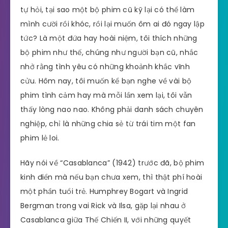
tự hỏi, tại sao một bộ phim cũ kỹ lại có thể làm
mình cười rồi khóc, rồi lại muốn ôm ai đó ngay lập
tức? Là một đứa hay hoài niệm, tôi thích những
bộ phim như thế, chúng như người bạn cũ, nhắc
nhở rằng tình yêu có những khoảnh khắc vĩnh
cửu. Hôm nay, tôi muốn kể bạn nghe về vài bộ
phim tình cảm hay mà mỗi lần xem lại, tôi vẫn
thấy lòng nao nao. Không phải danh sách chuyên
nghiệp, chỉ là những chia sẻ từ trái tim một fan
phim lẻ loi.
Hãy nói về “Casablanca” (1942) trước đã, bộ phim
kinh điển mà nếu bạn chưa xem, thì thật phí hoài
một phần tuổi trẻ. Humphrey Bogart và Ingrid
Bergman trong vai Rick và Ilsa, gặp lại nhau ở
Casablanca giữa Thế Chiến II, với những quyết