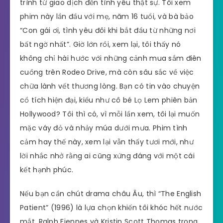
trình từ giao dịch đến tình yêu thật sự. Tôi xem
phim này lần đầu với mẹ, năm 16 tuổi, và bà bảo
“Con gái ơi, tình yêu đôi khi bắt đầu từ những nơi
bất ngờ nhất”. Giờ lớn rồi, xem lại, tôi thấy nó
không chỉ hài hước với những cảnh mua sắm điên
cuồng trên Rodeo Drive, mà còn sâu sắc về việc
chữa lành vết thương lòng. Bạn có tin vào chuyện
cổ tích hiện đại, kiểu như cô bé Lọ Lem phiên bản
Hollywood? Tôi thì có, vì mỗi lần xem, tôi lại muốn
mặc váy đỏ và nhảy múa dưới mưa. Phim tình
cảm hay thế này, xem lại vẫn thấy tươi mới, như
lời nhắc nhở rằng ai cũng xứng đáng với một cái
kết hạnh phúc.
Nếu bạn cần chút drama châu Âu, thì “The English
Patient” (1996) là lựa chọn khiến tôi khóc hết nước
mắt. Ralph Fiennes và Kristin Scott Thomas trong