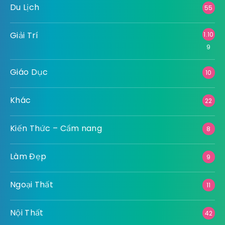
Du Lịch
55
Giải Trí
1.10
9
Giáo Dục
10
Khác
22
Kiến Thức – Cẩm nang
8
Làm Đẹp
9
Ngoại Thất
11
Nội Thất
42