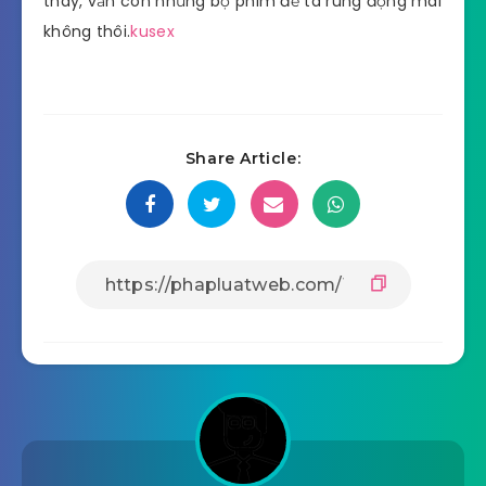
thay, vẫn còn những bộ phim để ta rung động mãi
không thôi.
kusex
Share Article: