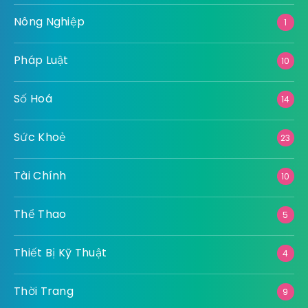
Nông Nghiệp
1
Pháp Luật
10
Số Hoá
14
Sức Khoẻ
23
Tài Chính
10
Thể Thao
5
Thiết Bị Kỹ Thuật
4
Thời Trang
9