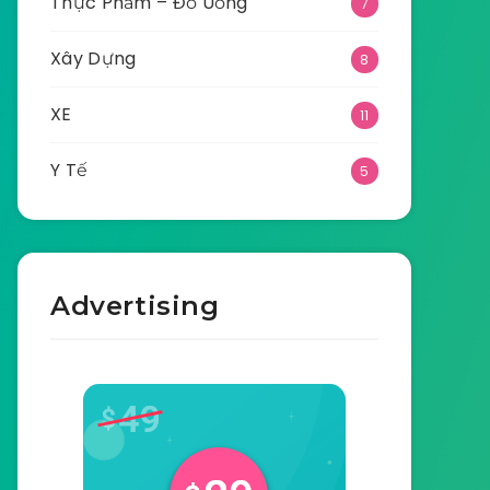
Thực Phẩm – Đồ Uống
7
Xây Dựng
8
XE
11
Y Tế
5
Advertising