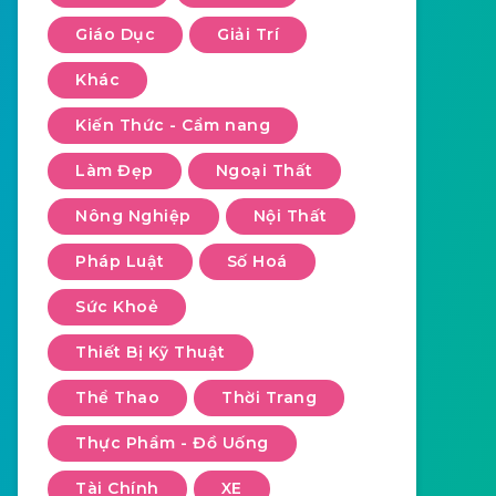
Giáo Dục
Giải Trí
Khác
Kiến Thức - Cẩm nang
Làm Đẹp
Ngoại Thất
Nông Nghiệp
Nội Thất
Pháp Luật
Số Hoá
Sức Khoẻ
Thiết Bị Kỹ Thuật
Thể Thao
Thời Trang
Thực Phẩm - Đồ Uống
Tài Chính
XE