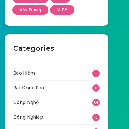
Xây Dựng
Y Tế
Categories
Bảo Hiểm
1
Bất Động Sản
37
Công Nghệ
64
Công Nghiệp
16