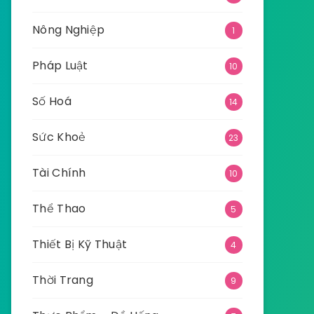
Nông Nghiệp
1
Pháp Luật
10
Số Hoá
14
Sức Khoẻ
23
Tài Chính
10
Thể Thao
5
Thiết Bị Kỹ Thuật
4
Thời Trang
9