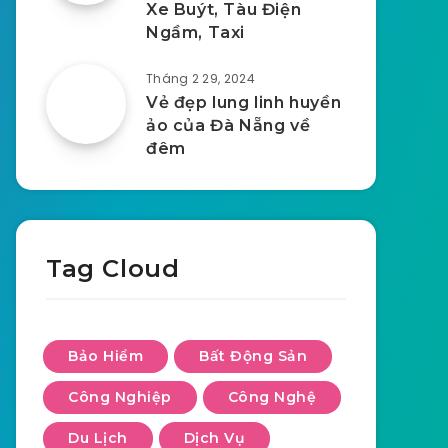
Xe Buýt, Tàu Điện
Ngầm, Taxi
Tháng 2 29, 2024
Vẻ đẹp lung linh huyền
ảo của Đà Nẵng về
đêm
Tag Cloud
Bảo Hiểm
Bất Động Sản
Công Nghiệp
Công Nghệ
Du Lịch
Dịch Vụ