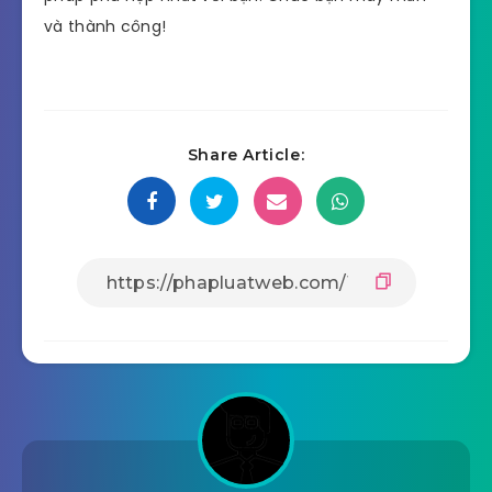
và thành công!
Share Article: