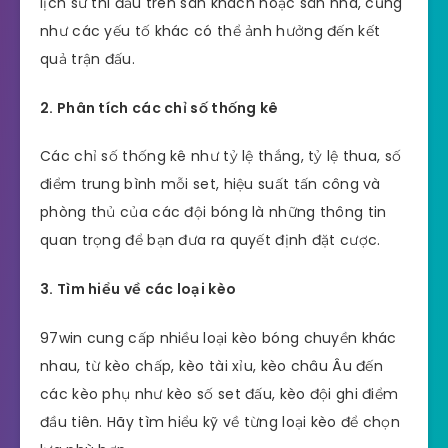
lịch sử thi đấu trên sân khách hoặc sân nhà, cũng
như các yếu tố khác có thể ảnh hưởng đến kết
quả trận đấu.
2. Phân tích các chỉ số thống kê
Các chỉ số thống kê như tỷ lệ thắng, tỷ lệ thua, số
điểm trung bình mỗi set, hiệu suất tấn công và
phòng thủ của các đội bóng là những thông tin
quan trọng để bạn đưa ra quyết định đặt cược.
3. Tìm hiểu về các loại kèo
97win cung cấp nhiều loại kèo bóng chuyền khác
nhau, từ kèo chấp, kèo tài xỉu, kèo châu Âu đến
các kèo phụ như kèo số set đấu, kèo đội ghi điểm
đầu tiên. Hãy tìm hiểu kỹ về từng loại kèo để chọn