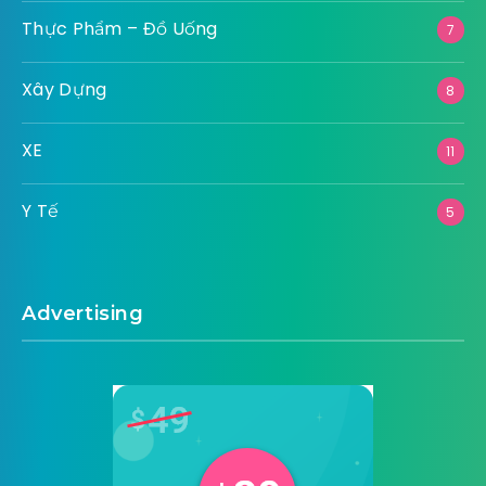
Thực Phẩm – Đồ Uống
7
Xây Dựng
8
XE
11
Y Tế
5
Advertising