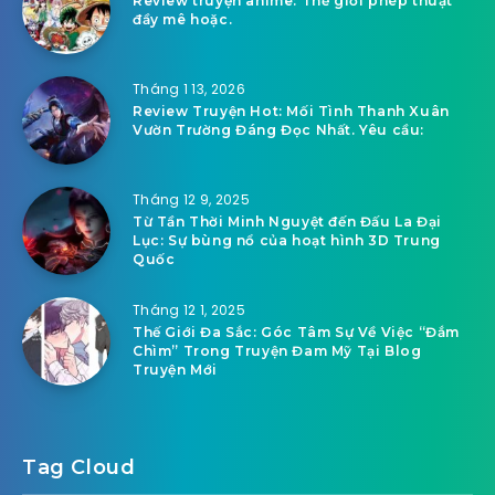
Review truyện anime: Thế giới phép thuật
đầy mê hoặc.
Tháng 1 13, 2026
Review Truyện Hot: Mối Tình Thanh Xuân
Vườn Trường Đáng Đọc Nhất. Yêu cầu:
Tháng 12 9, 2025
Từ Tần Thời Minh Nguyệt đến Đấu La Đại
Lục: Sự bùng nổ của hoạt hình 3D Trung
Quốc
Tháng 12 1, 2025
Thế Giới Đa Sắc: Góc Tâm Sự Về Việc “Đắm
Chìm” Trong Truyện Đam Mỹ Tại Blog
Truyện Mới
Tag Cloud