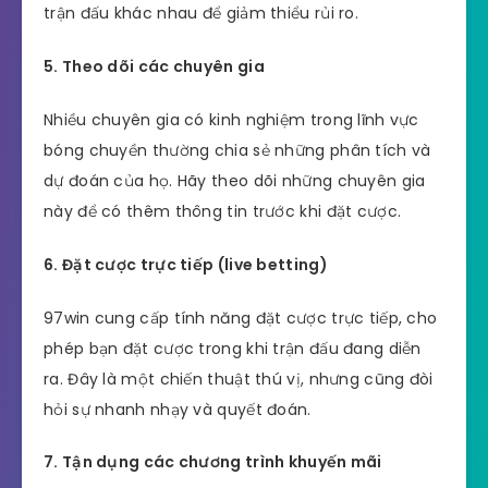
trận đấu khác nhau để giảm thiểu rủi ro.
5. Theo dõi các chuyên gia
Nhiều chuyên gia có kinh nghiệm trong lĩnh vực
bóng chuyền thường chia sẻ những phân tích và
dự đoán của họ. Hãy theo dõi những chuyên gia
này để có thêm thông tin trước khi đặt cược.
6. Đặt cược trực tiếp (live betting)
97win cung cấp tính năng đặt cược trực tiếp, cho
phép bạn đặt cược trong khi trận đấu đang diễn
ra. Đây là một chiến thuật thú vị, nhưng cũng đòi
hỏi sự nhanh nhạy và quyết đoán.
7. Tận dụng các chương trình khuyến mãi