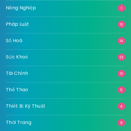
Nông Nghiệp
1
Pháp Luật
10
Số Hoá
14
Sức Khoẻ
23
Tài Chính
10
Thể Thao
5
Thiết Bị Kỹ Thuật
4
Thời Trang
9