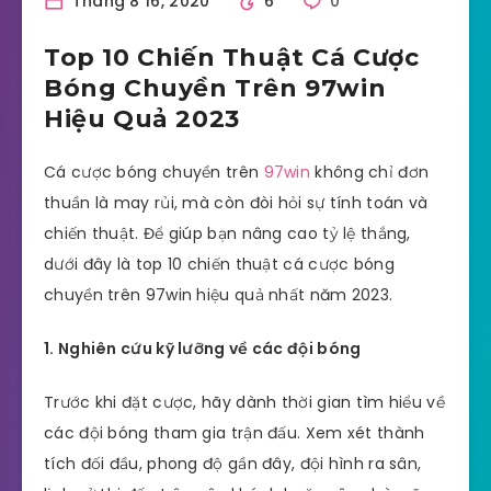
Tháng 8 16, 2020
6
0
Top 10 Chiến Thuật Cá Cược
Bóng Chuyền Trên 97win
Hiệu Quả 2023
Cá cược bóng chuyền trên
97win
không chỉ đơn
thuần là may rủi, mà còn đòi hỏi sự tính toán và
chiến thuật. Để giúp bạn nâng cao tỷ lệ thắng,
dưới đây là top 10 chiến thuật cá cược bóng
chuyền trên 97win hiệu quả nhất năm 2023.
1. Nghiên cứu kỹ lưỡng về các đội bóng
Trước khi đặt cược, hãy dành thời gian tìm hiểu về
các đội bóng tham gia trận đấu. Xem xét thành
tích đối đầu, phong độ gần đây, đội hình ra sân,