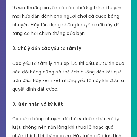
97win thường xuyên có các chương trình khuyến
mãi hấp dẫn dành cho người chơi cá cược bóng
chuyền. Hãy tận dụng những khuyến mãi này để
tăng cơ hội chiến thắng của bạn.
8. Chú ý đến các yếu tố tâm lý
Các yếu tố tâm lý như áp lực thi đấu, sự tự tin của
các đội bóng cũng có thể ảnh hưởng đến kết quả
trận đấu. Hãy xem xét những yếu tố này khi đưa ra
quyết định đặt cược.
9. Kiên nhẫn và kỷ luật
Cá cược bóng chuyền đòi hỏi sự kiên nhẫn và kỷ
luật. Không nên nản lòng khi thua lỗ hoặc quá
phấn khích khi thắng cược. Hãy luôn giữ bình tĩnh