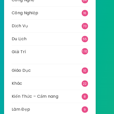
64
Công Nghiệp
16
Dịch Vụ
70
Du Lịch
55
Giải Trí
1.10
9
Giáo Dục
10
Khác
22
Kiến Thức – Cẩm nang
8
Làm Đẹp
9