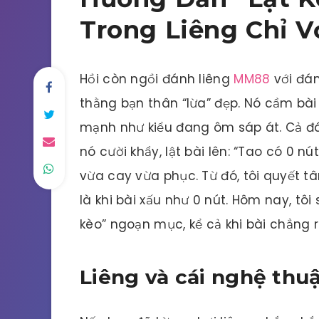
Trong Liêng Chỉ V
Hồi còn ngồi đánh liêng
MM88
với đám
thằng bạn thân “lừa” đẹp. Nó cầm bài 
mạnh như kiểu đang ôm sáp át. Cả đá
nó cười khẩy, lật bài lên: “Tao có 0 nú
vừa cay vừa phục. Từ đó, tôi quyết tâ
là khi bài xấu như 0 nút. Hôm nay, tôi 
kèo” ngoạn mục, kể cả khi bài chẳng r
Liêng và cái nghệ thuậ