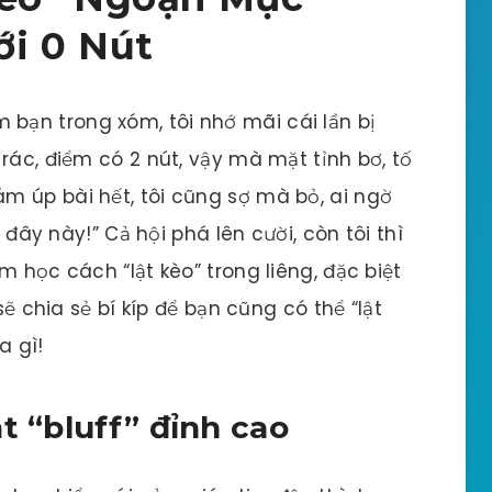
ới 0 Nút
 bạn trong xóm, tôi nhớ mãi cái lần bị
rác, điểm có 2 nút, vậy mà mặt tỉnh bơ, tố
m úp bài hết, tôi cũng sợ mà bỏ, ai ngờ
t đây này!” Cả hội phá lên cười, còn tôi thì
m học cách “lật kèo” trong liêng, đặc biệt
sẽ chia sẻ bí kíp để bạn cũng có thể “lật
a gì!
t “bluff” đỉnh cao