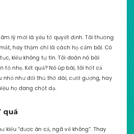
 tâm lý mới là yếu tố quyết định. Tôi thường
 mắt, hay thậm chí là cách họ cầm bài. Có
 tục, kiểu không tự tin. Tôi đoán nó bài
 tố nhẹ. Kết quả? Nó úp bài, tôi hốt cả
ệu nhỏ như đối thủ thở dài, cười gượng, hay
hiệu họ đang chột dạ.
” quá
hư kiểu “được ăn cả, ngã về không”. Thay