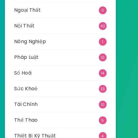
Ngoại Thất
11
Nội Thất
42
Nông Nghiệp
1
Pháp Luật
10
Số Hoá
14
Sức Khoẻ
23
Tài Chính
10
Thể Thao
5
Thiết Bị Kỹ Thuật
4