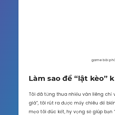
game bài ph
Làm sao để “lật kèo” k
Tôi đã từng thua nhiều ván liêng chỉ v
giá”, tôi rút ra được mấy chiêu để biế
mẹo tôi đúc kết, hy vọng sẽ giúp bạn 