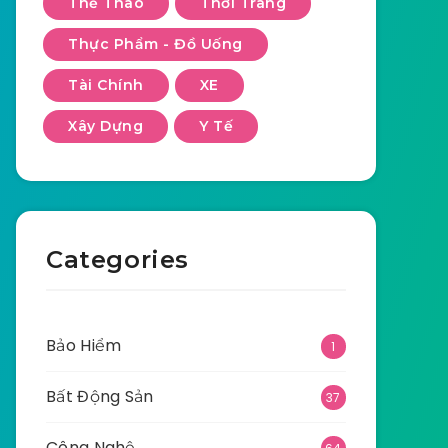
Thể Thao
Thời Trang
Thực Phẩm - Đồ Uống
Tài Chính
XE
Xây Dựng
Y Tế
Categories
Bảo Hiểm
1
Bất Động Sản
37
Công Nghệ