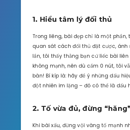
1. Hiểu tâm lý đối thủ
Trong liêng, bài đẹp chỉ là một phần,
quan sát cách đối thủ đặt cược, ánh
lần, tôi thấy thằng bạn cứ liếc bài liên
không mạnh, nên dù cầm 0 nút, tôi vẫn
bàn! Bí kíp là: hãy để ý những dấu hi
đột nhiên im lặng – đó có thể là dấu 
2. Tố vừa đủ, đừng “hăng
Khi bài xấu, đừng vội vàng tố mạnh n