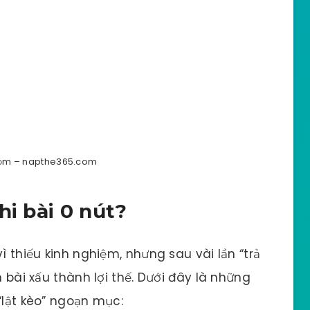
ỏm – napthe365.com
hi bài 0 nút?
ì thiếu kinh nghiệm, nhưng sau vài lần “trả
n bài xấu thành lợi thế. Dưới đây là những
“lật kèo” ngoạn mục: