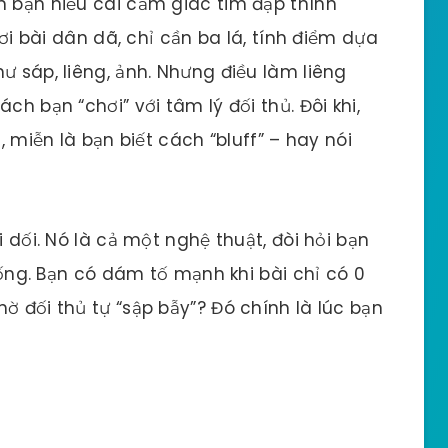
n bạn hiểu cái cảm giác tim đập thình
hơi bài dân dã, chỉ cần ba lá, tính điểm dựa
ư sáp, liêng, ảnh. Nhưng điều làm liêng
ch bạn “chơi” với tâm lý đối thủ. Đôi khi,
, miễn là bạn biết cách “bluff” – hay nói
i dối. Nó là cả một nghệ thuật, đòi hỏi bạn
huống. Bạn có dám tố mạnh khi bài chỉ có 0
ờ đối thủ tự “sập bẫy”? Đó chính là lúc bạn