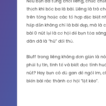
Nếu bạn đã từng chơi liêng, chắc chắ
thịch khi bốc ba lá bài. Liêng là trò c
trên tổng hoặc các tổ hợp đặc biệt nh
hấp dẫn không chỉ là bài đẹp, mà là cá
bài 0 nút lại là cơ hội để bạn tỏa sáng
dân dã là “hù” đối thủ.
Bluff trong liêng không đơn giản là nó
phải tự tin, tinh tế và biết đọc tình 
nút? Hay bạn có đủ gan để ngồi im, ch
biến bài rác thành cơ hội “lật kèo”.