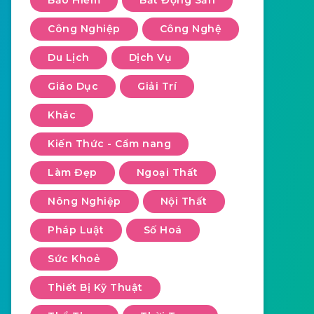
Bảo Hiểm
Bất Động Sản
Công Nghiệp
Công Nghệ
Du Lịch
Dịch Vụ
Giáo Dục
Giải Trí
Khác
Kiến Thức - Cẩm nang
Làm Đẹp
Ngoại Thất
Nông Nghiệp
Nội Thất
Pháp Luật
Số Hoá
Sức Khoẻ
Thiết Bị Kỹ Thuật