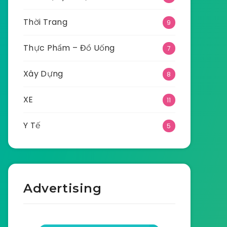
Thời Trang
9
Thực Phẩm – Đồ Uống
7
Xây Dựng
8
XE
11
Y Tế
5
Advertising