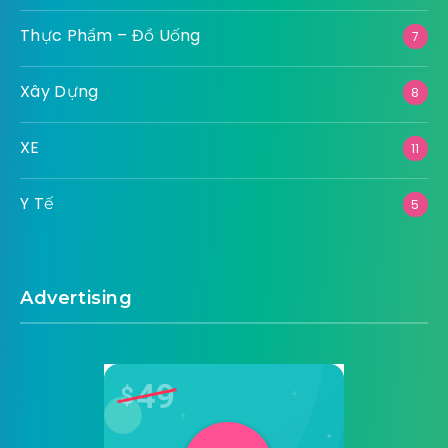
Thực Phẩm – Đồ Uống
7
Xây Dựng
8
XE
11
Y Tế
5
Advertising