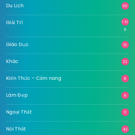
Du Lịch
55
Giải Trí
1.10
9
Giáo Dục
10
Khác
22
Kiến Thức – Cẩm nang
8
Làm Đẹp
9
Ngoại Thất
11
Nội Thất
42