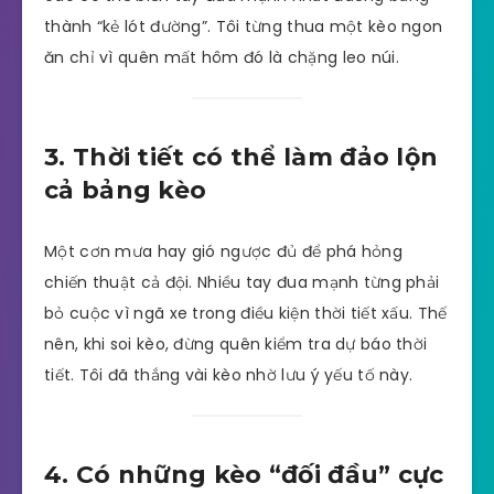
thành “kẻ lót đường”. Tôi từng thua một kèo ngon
ăn chỉ vì quên mất hôm đó là chặng leo núi.
3. Thời tiết có thể làm đảo lộn
cả bảng kèo
Một cơn mưa hay gió ngược đủ để phá hỏng
chiến thuật cả đội. Nhiều tay đua mạnh từng phải
bỏ cuộc vì ngã xe trong điều kiện thời tiết xấu. Thế
nên, khi soi kèo, đừng quên kiểm tra dự báo thời
tiết. Tôi đã thắng vài kèo nhờ lưu ý yếu tố này.
4. Có những kèo “đối đầu” cực