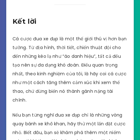
Kết lời
Cá cược đua xe đạp là một thế giới thú vị hơn bạn
tưởng. Từ địa hình, thời tiết, chiến thuật đội cho
đến những kèo lạ như “áo danh hiệu”, tất cả đều
tạo nên sự đa dạng khó đoán. Điều quan trọng
nhất, theo kinh nghiệm của tôi, là hãy coi cá cược
như một cách tăng thêm cảm xúc khi xem thể
thao, chứ đừng biến nó thành gánh nặng tài
chính.
Nếu bạn từng nghĩ đua xe đạp chỉ là những vòng
quay bánh xe khô khan, hãy thử một lần đặt cược
nhỏ. Biết đâu, bạn sẽ khám phá thêm một niềm