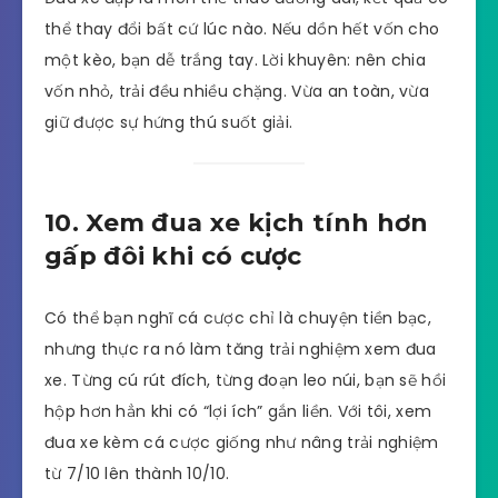
thể thay đổi bất cứ lúc nào. Nếu dồn hết vốn cho
một kèo, bạn dễ trắng tay. Lời khuyên: nên chia
vốn nhỏ, trải đều nhiều chặng. Vừa an toàn, vừa
giữ được sự hứng thú suốt giải.
10. Xem đua xe kịch tính hơn
gấp đôi khi có cược
Có thể bạn nghĩ cá cược chỉ là chuyện tiền bạc,
nhưng thực ra nó làm tăng trải nghiệm xem đua
xe. Từng cú rút đích, từng đoạn leo núi, bạn sẽ hồi
hộp hơn hẳn khi có “lợi ích” gắn liền. Với tôi, xem
đua xe kèm cá cược giống như nâng trải nghiệm
từ 7/10 lên thành 10/10.