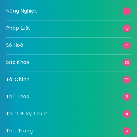
Nông Nghiệp
1
Pháp Luật
10
Số Hoá
14
Sức Khoẻ
23
Tài Chính
10
Thể Thao
5
Thiết Bị Kỹ Thuật
4
Thời Trang
9