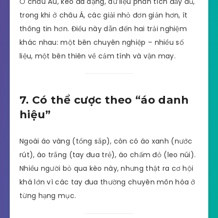
Ở châu Âu, kèo đa dạng, dữ liệu phân tích đầy đủ,
trong khi ở châu Á, các giải nhỏ đơn giản hơn, ít
thông tin hơn. Điều này dẫn đến hai trải nghiệm
khác nhau: một bên chuyên nghiệp – nhiều số
liệu, một bên thiên về cảm tính và vận may.
7. Có thể cược theo “áo danh
hiệu”
Ngoài áo vàng (tổng sắp), còn có áo xanh (nước
rút), áo trắng (tay đua trẻ), áo chấm đỏ (leo núi).
Nhiều người bỏ qua kèo này, nhưng thật ra cơ hội
khá lớn vì các tay đua thường chuyên môn hóa ở
từng hạng mục.