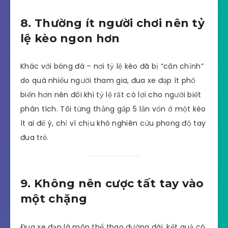
8. Thường ít người chơi nên tỷ
lệ kèo ngon hơn
Khác với bóng đá – nơi tỷ lệ kèo đã bị “cân chỉnh”
do quá nhiều người tham gia, đua xe đạp ít phổ
biến hơn nên đôi khi tỷ lệ rất có lợi cho người biết
phân tích. Tôi từng thắng gấp 5 lần vốn ở một kèo
ít ai để ý, chỉ vì chịu khó nghiên cứu phong độ tay
đua trẻ.
9. Không nên cược tất tay vào
một chặng
Đua xe đạp là môn thể thao đường dài, kết quả có