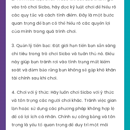
vào trò chơi Sicbo, hãy đọc kỹ luật chơi để hiểu rõ
các quy tắc và cách tính điểm. Đây là một bước
quan trọng để bạn có thể hiểu rõ các quyền lợi
của mình trong quá trình chơi.
3. Quản lý tiền bạc: Đặt giới hạn tiền bạn sẵn sàng
chi tiêu trong trò chơi Sicbo và tuân thủ nó. Điều
này giúp bạn tránh rơi vào tình trạng mất kiểm
soát và đảm bảo rằng bạn không sẽ gặp khó khăn
tài chính sau khi chơi.
4. Chơi với ý thức: Hãy luôn chơi Sicbo với ý thức
và tôn trọng các người chơi khác. Tránh việc gian
lận hoặc sử dụng các phương pháp không hợp lệ
để có lợi ích cá nhân. Chính sự công bằng và tôn
trọng là yếu tố quan trọng để duy trì một môi