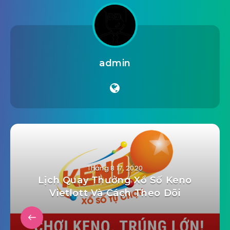
admin
Tháng 8 17, 2020
Lịch Quay Thưởng Xổ Số Keno
Vietlott Và Cách Theo Dõi