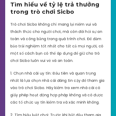
Tìm hiểu về tỷ lệ trả thưởng
trong trò chơi Sicbo
Trò chơi Sicbo không chỉ mang lại niềm vui và
thách thức cho người chơi, mà còn đòi hỏi sự an
toàn và công bằng trong quá trình chơi. Để đảm
bảo trải nghiệm tốt nhất cho tất cả mọi người, có
một số cách bạn có thể áp dụng để giữ cho trò
chơi Sicbo luôn vui vẻ và an toàn.
1. Chọn nhà cái uy tín: Đầu tiên và quan trọng
nhất là lựa chọn nhà cái đáng tin cậy để tham gia
vào trò chơi Sicbo. Hãy kiểm tra xem nhà cái có
giấy phép hoạt động hợp pháp không và có được
các tổ chức uy tín kiểm tra và xác minh không.
2. Tìm hiểu luật chơi: Trước khi bắt đầu tham gia