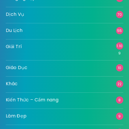
Dịch Vụ
70
Du Lịch
55
Giải Trí
1.10
9
Giáo Dục
10
Khác
22
Kiến Thức – Cẩm nang
8
Làm Đẹp
9