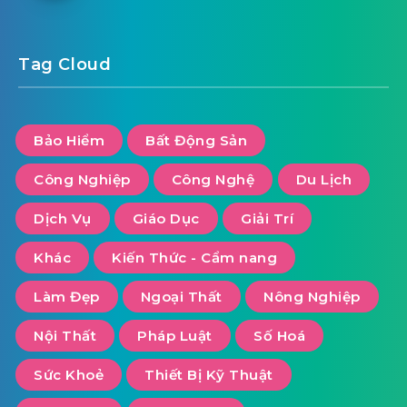
Tag Cloud
Bảo Hiểm
Bất Động Sản
Công Nghiệp
Công Nghệ
Du Lịch
Dịch Vụ
Giáo Dục
Giải Trí
Khác
Kiến Thức - Cẩm nang
Làm Đẹp
Ngoại Thất
Nông Nghiệp
Nội Thất
Pháp Luật
Số Hoá
Sức Khoẻ
Thiết Bị Kỹ Thuật