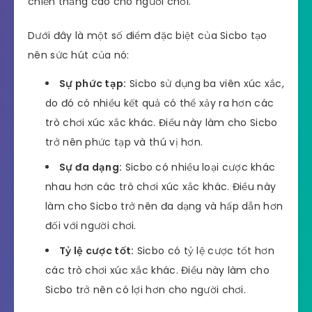
chiến thắng cao cho người chơi.
Dưới đây là một số điểm đặc biệt của Sicbo tạo
nên sức hút của nó:
Sự phức tạp:
Sicbo sử dụng ba viên xúc xắc,
do đó có nhiều kết quả có thể xảy ra hơn các
trò chơi xúc xắc khác. Điều này làm cho Sicbo
trở nên phức tạp và thú vị hơn.
Sự đa dạng:
Sicbo có nhiều loại cược khác
nhau hơn các trò chơi xúc xắc khác. Điều này
làm cho Sicbo trở nên đa dạng và hấp dẫn hơn
đối với người chơi.
Tỷ lệ cược tốt:
Sicbo có tỷ lệ cược tốt hơn
các trò chơi xúc xắc khác. Điều này làm cho
Sicbo trở nên có lợi hơn cho người chơi.