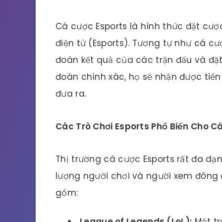
Cá cược Esports là hình thức đặt cượ
điện tử (Esports). Tương tự như cá cư
đoán kết quả của các trận đấu và đặ
đoán chính xác, họ sẽ nhận được tiền
đưa ra.
Các Trò Chơi Esports Phổ Biến Cho C
Thị trường cá cược Esports rất đa dạ
lượng người chơi và người xem đông đ
gồm:
League of Legends (LoL):
Một tr