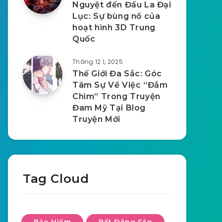
Nguyệt đến Đấu La Đại
Lục: Sự bùng nổ của
hoạt hình 3D Trung
Quốc
Tháng 12 1, 2025
Thế Giới Đa Sắc: Góc
Tâm Sự Về Việc “Đắm
Chìm” Trong Truyện
Đam Mỹ Tại Blog
Truyện Mới
Tag Cloud