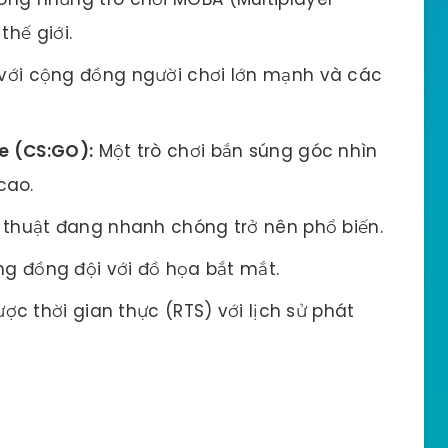
thế giới.
với cộng đồng người chơi lớn mạnh và các
ve (CS:GO):
Một trò chơi bắn súng góc nhìn
cao.
n thuật đang nhanh chóng trở nên phổ biến.
ng đồng đội với đồ họa bắt mắt.
ược thời gian thực (RTS) với lịch sử phát