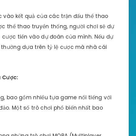
c vào kết quả của các trận đấu thể thao
ợc thể thao truyền thống, người chơi sẽ dự
t cược tiền vào dự đoán của mình. Nếu dự
 thưởng dựa trên tỷ lệ cược mà nhà cái
á Cược:
ng, bao gồm nhiều tựa game nổi tiếng với
ảo. Một số trò chơi phổ biến nhất bao
ong những trò chơi MOBA (Multiplayer