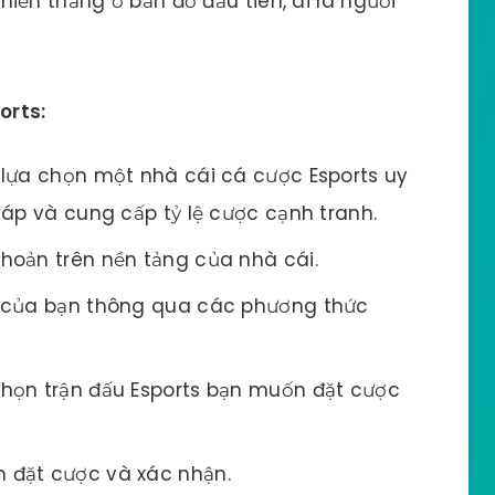
n thống, cá cược Esports cũng có nhiều
):
Đặt cược vào đội hoặc người chơi sẽ
ân bằng giữa hai đội bằng cách gán một
ược vào tổng số điểm, ván đấu, hoặc các
):
Đặt cược vào các sự kiện cụ thể trong
hiến thắng ở bản đồ đầu tiên, ai là người