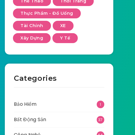
Thể Thao
Thời Trang
Thực Phẩm - Đồ Uống
Tài Chính
XE
Xây Dựng
Y Tế
Categories
Bảo Hiểm
1
Bất Động Sản
37
Công Nghệ