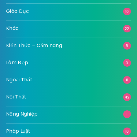
Giáo Dục
10
Khác
22
Kiến Thức – Cẩm nang
8
Làm Đẹp
9
Ngoại Thất
11
Nội Thất
42
Nông Nghiệp
1
Pháp Luật
10