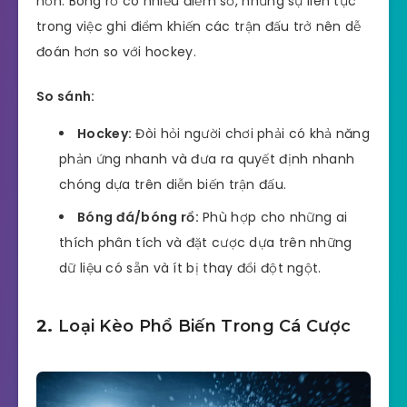
hơn. Bóng rổ có nhiều điểm số, nhưng sự liên tục
trong việc ghi điểm khiến các trận đấu trở nên dễ
đoán hơn so với hockey.
So sánh:
Hockey:
Đòi hỏi người chơi phải có khả năng
phản ứng nhanh và đưa ra quyết định nhanh
chóng dựa trên diễn biến trận đấu.
Bóng đá/bóng rổ:
Phù hợp cho những ai
thích phân tích và đặt cược dựa trên những
dữ liệu có sẵn và ít bị thay đổi đột ngột.
2.
Loại Kèo Phổ Biến Trong Cá Cược