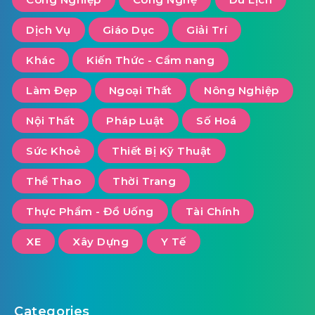
Dịch Vụ
Giáo Dục
Giải Trí
Khác
Kiến Thức - Cẩm nang
Làm Đẹp
Ngoại Thất
Nông Nghiệp
Nội Thất
Pháp Luật
Số Hoá
Sức Khoẻ
Thiết Bị Kỹ Thuật
Thể Thao
Thời Trang
Thực Phẩm - Đồ Uống
Tài Chính
XE
Xây Dựng
Y Tế
Categories