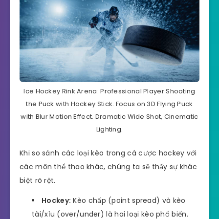
Ice Hockey Rink Arena: Professional Player Shooting
the Puck with Hockey Stick. Focus on 3D Flying Puck
with Blur Motion Effect. Dramatic Wide Shot, Cinematic
Lighting.
Khi so sánh các loại kèo trong cá cược hockey với
các môn thể thao khác, chúng ta sẽ thấy sự khác
biệt rõ rệt.
Hockey:
Kèo chấp (point spread) và kèo
tài/xỉu (over/under) là hai loại kèo phổ biến.