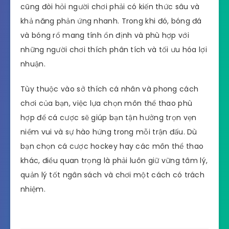
cũng đòi hỏi người chơi phải có kiến thức sâu và
khả năng phản ứng nhanh. Trong khi đó, bóng đá
và bóng rổ mang tính ổn định và phù hợp với
những người chơi thích phân tích và tối ưu hóa lợi
nhuận.
Tùy thuộc vào sở thích cá nhân và phong cách
chơi của bạn, việc lựa chọn môn thể thao phù
hợp để cá cược sẽ giúp bạn tận hưởng trọn vẹn
niềm vui và sự hào hứng trong mỗi trận đấu. Dù
bạn chọn cá cược hockey hay các môn thể thao
khác, điều quan trọng là phải luôn giữ vững tâm lý,
quản lý tốt ngân sách và chơi một cách có trách
nhiệm.