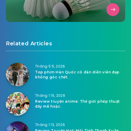
Related Articles
Tháng 5 5, 2026
Top phim Hàn Quốc có dàn diễn viên đẹp
không góc chết.
Tháng 1 15, 2026
Review truyện anime: Thế giới phép thuật
đầy mê hoặc.
Tháng 1 13, 2026
Review Truyện Hot: Mối Tình Thanh Xuân