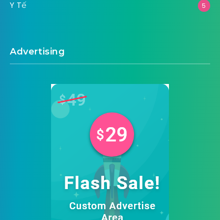
Y Tế
5
Advertising