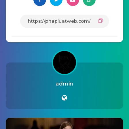
admin