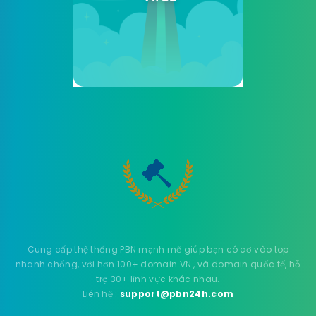
Cung cấp thệ thống PBN mạnh mẽ giúp bạn có cơ vào top
nhanh chống, với hơn 100+ domain VN , và domain quốc tế, hỗ
trợ 30+ lĩnh vực khác nhau.
Liên hệ :
support@pbn24h.com