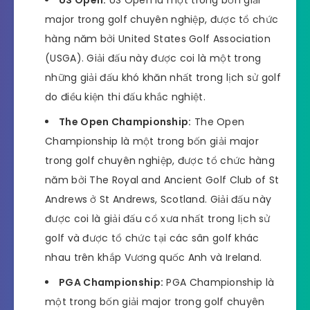
major trong golf chuyên nghiệp, được tổ chức
hàng năm bởi United States Golf Association
(USGA). Giải đấu này được coi là một trong
những giải đấu khó khăn nhất trong lịch sử golf
do điều kiện thi đấu khắc nghiệt.
The Open Championship:
The Open
Championship là một trong bốn giải major
trong golf chuyên nghiệp, được tổ chức hàng
năm bởi The Royal and Ancient Golf Club of St
Andrews ở St Andrews, Scotland. Giải đấu này
được coi là giải đấu cổ xưa nhất trong lịch sử
golf và được tổ chức tại các sân golf khác
nhau trên khắp Vương quốc Anh và Ireland.
PGA Championship:
PGA Championship là
một trong bốn giải major trong golf chuyên