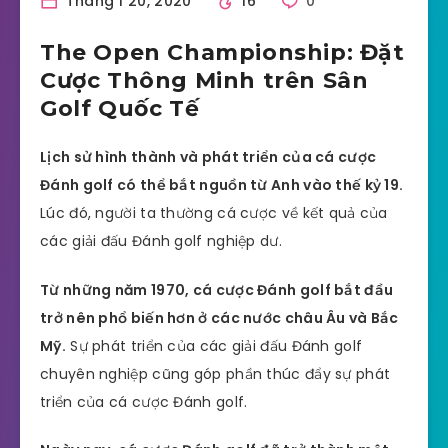
Tháng 1 20, 2020
16
0
The Open Championship: Đặt
Cược Thông Minh trên Sân
Golf Quốc Tế
Lịch sử hình thành và phát triển của cá cược
Đánh golf có thể bắt nguồn từ Anh vào thế kỷ 19.
Lúc đó, người ta thường cá cược về kết quả của
các giải đấu Đánh golf nghiệp dư.
Từ những năm 1970, cá cược Đánh golf bắt đầu
trở nên phổ biến hơn ở các nước châu Âu và Bắc
Mỹ.
Sự phát triển của các giải đấu Đánh golf
chuyên nghiệp cũng góp phần thúc đẩy sự phát
triển của cá cược Đánh golf.