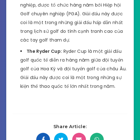
nghiệp, được tổ chức hàng năm bởi Hiệp hội
Golf chuyên nghiệp (PGA). Giải đấu này được
coi là một trong những giải đấu hấp dẫn nhất
trong lịch sử golf do tính cạnh tranh cao của
các tay golf tham dự.
The Ryder Cup:
Ryder Cup là một giải đấu
golf quốc tế diễn ra hàng năm giữa đội tuyển
golf của Hoa Kỳ và đội tuyển golf của châu Âu.
Giải đấu này được coi là một trong những sự
kiện thể thao quốc tế lớn nhất trong năm.
Share Article: