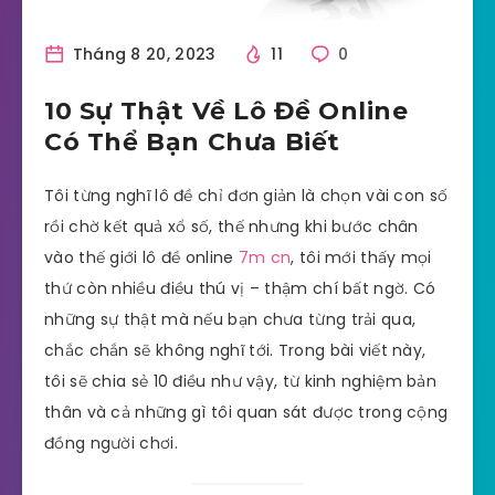
Tháng 8 20, 2023
11
0
10 Sự Thật Về Lô Đề Online
Có Thể Bạn Chưa Biết
Tôi từng nghĩ lô đề chỉ đơn giản là chọn vài con số
rồi chờ kết quả xổ số, thế nhưng khi bước chân
vào thế giới lô đề online
7m cn
, tôi mới thấy mọi
thứ còn nhiều điều thú vị – thậm chí bất ngờ. Có
những sự thật mà nếu bạn chưa từng trải qua,
chắc chắn sẽ không nghĩ tới. Trong bài viết này,
tôi sẽ chia sẻ 10 điều như vậy, từ kinh nghiệm bản
thân và cả những gì tôi quan sát được trong cộng
đồng người chơi.