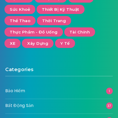
Sức Khoẻ
Thiết Bị Kỹ Thuật
Thể Thao
Thời Trang
Thực Phẩm - Đồ Uống
Tài Chính
XE
Xây Dựng
Y Tế
Categories
Bảo Hiểm
1
Bất Động Sản
37