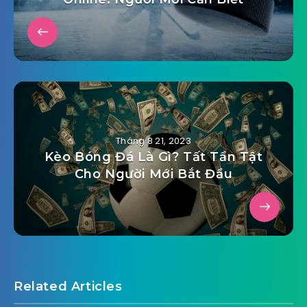
Tháng 8 21, 2023
Kèo Bóng Đá Là Gì? Tất Tần Tật
Cho Người Mới Bắt Đầu
Related Articles