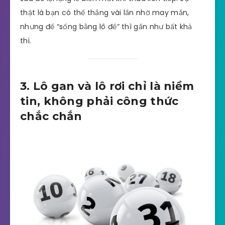
thật là bạn có thể thắng vài lần nhờ may mắn,
nhưng để “sống bằng lô đề” thì gần như bất khả
thi.
3. Lô gan và lô rơi chỉ là niềm
tin, không phải công thức
chắc chắn