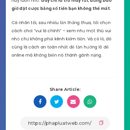
hãy luôn nhớ:
đây chỉ là trò may rủi, đừng bao
giờ đặt cược bằng số tiền bạn không thể mất
.
Cá nhân tôi, sau nhiều lần thắng thua, tôi chọn
cách chơi “vui là chính” – xem như một thú vui
nhỏ chứ không phải kênh kiếm tiền. Và có lẽ, đó
cũng là cách an toàn nhất để tận hưởng lô đề
online mà không biến nó thành gánh nặng.
Share Article: