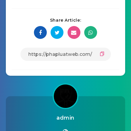
Share Article:
admin