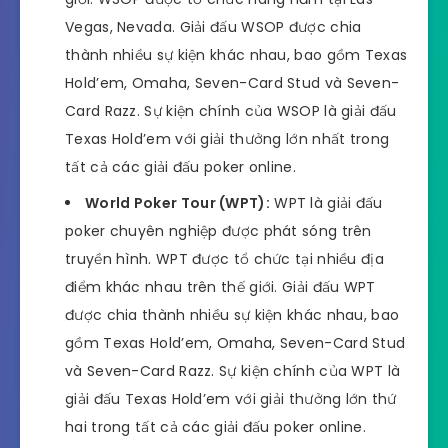
Vegas, Nevada. Giải đấu WSOP được chia
thành nhiều sự kiện khác nhau, bao gồm Texas
Hold’em, Omaha, Seven-Card Stud và Seven-
Card Razz. Sự kiện chính của WSOP là giải đấu
Texas Hold’em với giải thưởng lớn nhất trong
tất cả các giải đấu poker online.
World Poker Tour (WPT):
WPT là giải đấu
poker chuyên nghiệp được phát sóng trên
truyền hình. WPT được tổ chức tại nhiều địa
điểm khác nhau trên thế giới. Giải đấu WPT
được chia thành nhiều sự kiện khác nhau, bao
gồm Texas Hold’em, Omaha, Seven-Card Stud
và Seven-Card Razz. Sự kiện chính của WPT là
giải đấu Texas Hold’em với giải thưởng lớn thứ
hai trong tất cả các giải đấu poker online.