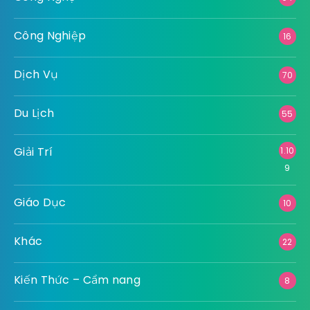
Công Nghiệp
16
Dịch Vụ
70
Du Lịch
55
Giải Trí
1.10
9
Giáo Dục
10
Khác
22
Kiến Thức – Cẩm nang
8