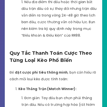
Nếu địa điểm thi đấu hoặc thời gian bắt
đầu trận đấu có sự thay đổi nhưng trận đấu
vẫn diễn ra trong vòng 24-48 giờ theo lịch
ban đầu, cược thường vẫn có hiệu lực. Bạn
nên kiểm tra kỹ quy định này trong mục
“Điều khoản & Điều kiện” của RR88.
Quy Tắc Thanh Toán Cược Theo
Từng Loại Kèo Phổ Biến
Để
đặt cược phi tiêu thông minh
, bạn cần hiểu rõ
cách mỗi loại kèo được tính toán:
Kèo Thắng Trận (Match Winner):
Đơn giản: Tay đấu bạn chọn phải thắng
trận đấu. Nếu có trường hợp hòa (rất hiếm