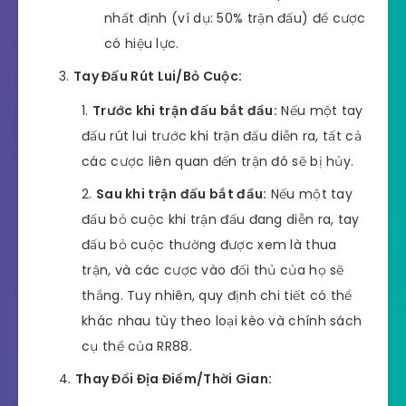
nhất định (ví dụ: 50% trận đấu) để cược
có hiệu lực.
Tay Đấu Rút Lui/Bỏ Cuộc:
Trước khi trận đấu bắt đầu:
Nếu một tay
đấu rút lui trước khi trận đấu diễn ra, tất cả
các cược liên quan đến trận đó sẽ bị hủy.
Sau khi trận đấu bắt đầu:
Nếu một tay
đấu bỏ cuộc khi trận đấu đang diễn ra, tay
đấu bỏ cuộc thường được xem là thua
trận, và các cược vào đối thủ của họ sẽ
thắng. Tuy nhiên, quy định chi tiết có thể
khác nhau tùy theo loại kèo và chính sách
cụ thể của RR88.
Thay Đổi Địa Điểm/Thời Gian: