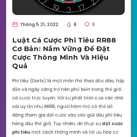
Tháng 5 21, 2022
8
0
Luật Cá Cược Phi Tiêu RR88
Cơ Bản: Nắm Vững Để Đặt
Cược Thông Minh Và Hiệu
Quả
Phi tiêu (Darts) là một môn thể thao độc đáo, hấp
dẫn và ngày càng trở nên phổ biến trong thế giới
cá cược trực tuyến. Với sự phát triển của các nhà
cái uy tín như RR88, người hâm mộ có thể dễ
dàng tham gia đặt cược vào các giải đấu phi tiêu
hàng đầu thế giới. Tuy nhiên, để thực sự
đặt cược
phi tiêu
một cách thông minh và tối ưu hóa cơ