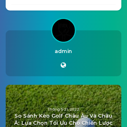
admin
Tháng 5 21, 2022
So Sánh Kèo Golf Châu Âu Và Châu
Á: Lựa Chọn Tối Ưu Cho Chiến Lược