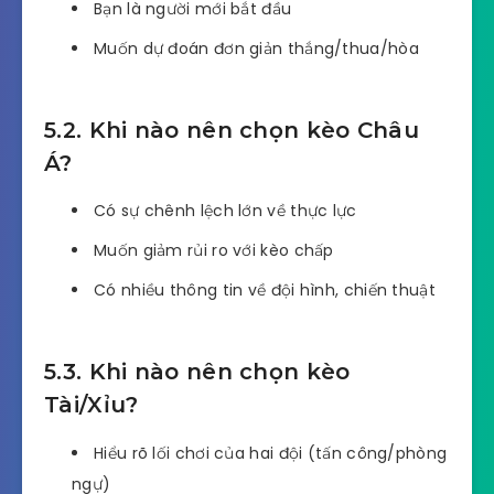
Bạn là người mới bắt đầu
Muốn dự đoán đơn giản thắng/thua/hòa
5.2. Khi nào nên chọn kèo Châu
Á?
Có sự chênh lệch lớn về thực lực
Muốn giảm rủi ro với kèo chấp
Có nhiều thông tin về đội hình, chiến thuật
5.3. Khi nào nên chọn kèo
Tài/Xỉu?
Hiểu rõ lối chơi của hai đội (tấn công/phòng
ngự)