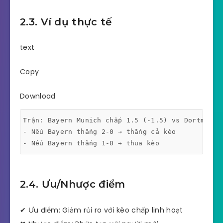
2.3. Ví dụ thực tế
text
Copy
Download
Trận: Bayern Munich chấp 1.5 (-1.5) vs Dortmund

- Nếu Bayern thắng 2-0 → thắng cả kèo

- Nếu Bayern thắng 1-0 → thua kèo
2.4. Ưu/Nhược điểm
✔ Ưu điểm: Giảm rủi ro với kèo chấp linh hoạt