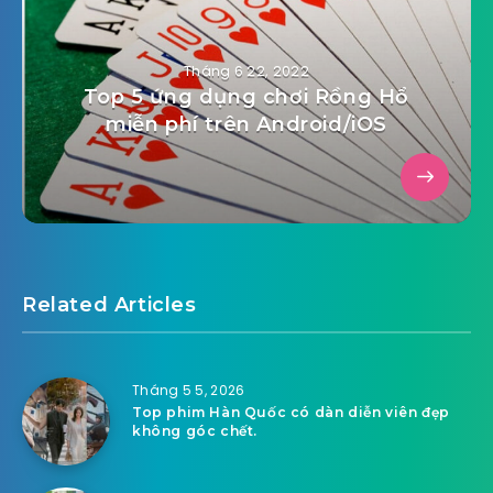
Tháng 6 22, 2022
Top 5 ứng dụng chơi Rồng Hổ
miễn phí trên Android/iOS
Related Articles
Tháng 5 5, 2026
Top phim Hàn Quốc có dàn diễn viên đẹp
không góc chết.