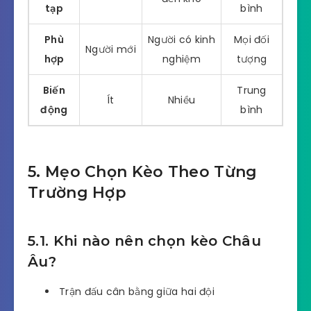
tạp
bình
Phù
Người có kinh
Mọi đối
Người mới
hợp
nghiệm
tượng
Biến
Trung
Ít
Nhiều
động
bình
5. Mẹo Chọn Kèo Theo Từng
Trường Hợp
5.1. Khi nào nên chọn kèo Châu
Âu?
Trận đấu cân bằng giữa hai đội