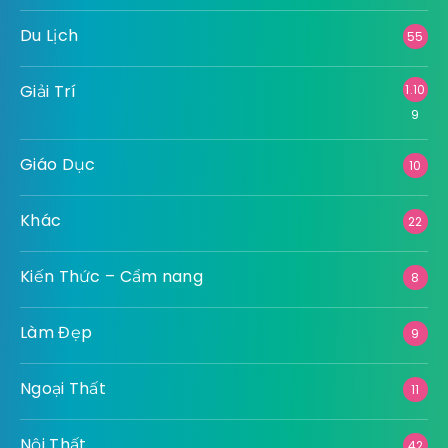
Du Lịch
55
Giải Trí
1.10
9
Giáo Dục
10
Khác
22
Kiến Thức – Cẩm nang
8
Làm Đẹp
9
Ngoại Thất
11
Nội Thất
42