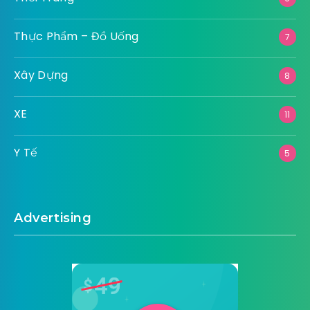
Thực Phẩm – Đồ Uống
7
Xây Dựng
8
XE
11
Y Tế
5
Advertising