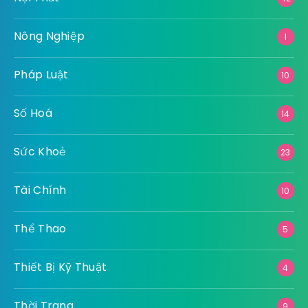
Nông Nghiệp
1
Pháp Luật
10
Số Hoá
14
Sức Khoẻ
23
Tài Chính
10
Thể Thao
5
Thiết Bị Kỹ Thuật
4
Thời Trang
9