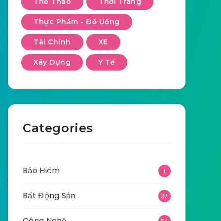
Thể Thao
Thời Trang
Thực Phẩm - Đồ Uống
Tài Chính
XE
Xây Dựng
Y Tế
Categories
Bảo Hiểm
1
Bất Động Sản
37
Công Nghệ