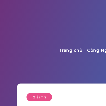
Trang chủ
Công N
Giải Trí