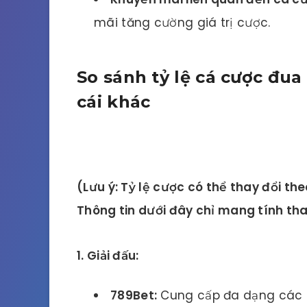
mãi tăng cường giá trị cược.
So sánh tỷ lệ cá cược đua
cái khác