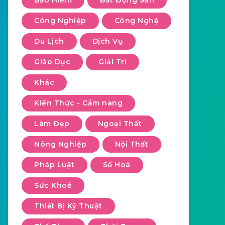
Bảo Hiểm
Bất Động Sản
Công Nghiệp
Công Nghệ
Du Lịch
Dịch Vụ
Giáo Dục
Giải Trí
Khác
Kiến Thức - Cẩm nang
Làm Đẹp
Ngoại Thất
Nông Nghiệp
Nội Thất
Pháp Luật
Số Hoá
Sức Khoẻ
Thiết Bị Kỹ Thuật