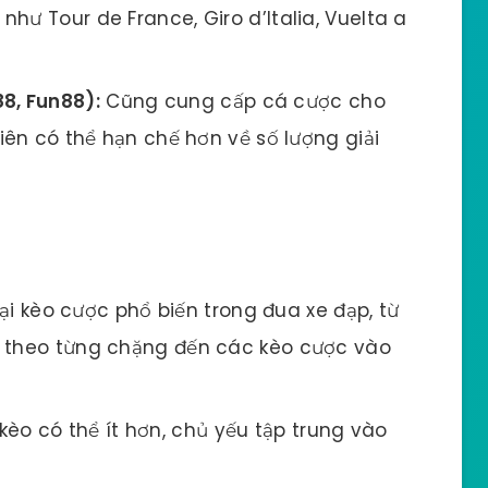
eo thời gian và từng cuộc đua cụ thể.
am khảo.)
ải đấu đua xe đạp lớn nhỏ trên thế giới,