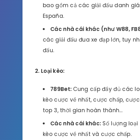
(Lưu ý: Tỷ lệ cược có thể thay đổi th
Thông tin dưới đây chỉ mang tính th
1. Giải đấu:
789Bet:
Cung cấp đa dạng các gi