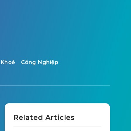
 Khoẻ
Công Nghiệp
Related Articles