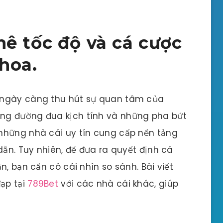
ê tốc độ và cá cược
hoa.
 ngày càng thu hút sự quan tâm của
ng đường đua kịch tính và những pha bứt
những nhà cái uy tín cung cấp nền tảng
dẫn. Tuy nhiên, để đưa ra quyết định cá
n, bạn cần có cái nhìn so sánh. Bài viết
đạp tại
789Bet
với các nhà cái khác, giúp