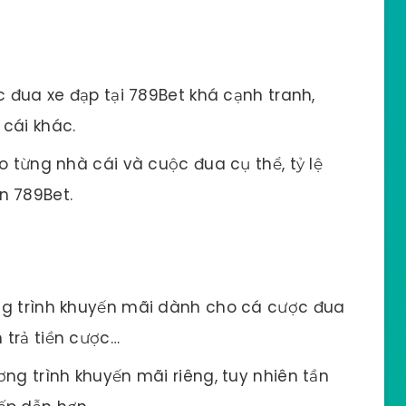
hư Tour de France, Giro d’Italia, Vuelta a
8, Fun88):
Cũng cung cấp cá cược cho
hiên có thể hạn chế hơn về số lượng giải
i kèo cược phổ biến trong đua xe đạp, từ
c theo từng chặng đến các kèo cược vào
kèo có thể ít hơn, chủ yếu tập trung vào