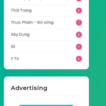
Thời Trang
9
Thực Phẩm – Đồ Uống
7
Xây Dựng
8
XE
11
Y Tế
5
Advertising