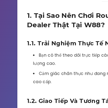
1. Tại Sao Nên Chơi Ro
Dealer Thật Tại W88?
1.1. Trải Nghiệm Thực Tế 
Bạn có thể theo dõi trực tiếp c
lượng cao.
Cảm giác chân thực như đang n
cao cấp.
1.2. Giao Tiếp Và Tương T