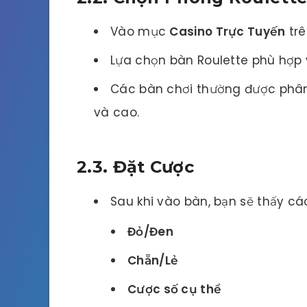
Vào mục
Casino Trực Tuyến
trê
Lựa chọn bàn Roulette phù hợp
Các bàn chơi thường được phân l
và cao.
2.3. Đặt Cược
Sau khi vào bàn, bạn sẽ thấy cá
Đỏ/Đen
Chẵn/Lẻ
Cược số cụ thể