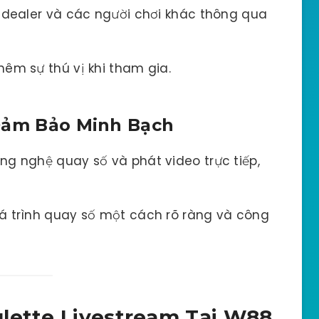
i dealer và các người chơi khác thông qua
êm sự thú vị khi tham gia.
 Đảm Bảo Minh Bạch
ng nghệ quay số và phát video trực tiếp,
á trình quay số một cách rõ ràng và công
lette Livestream Tại W88