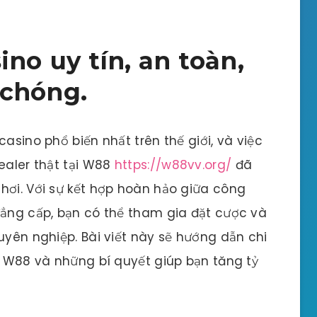
no uy tín, an toàn,
 chóng.
asino phổ biến nhất trên thế giới, và việc
ealer thật tại W88
https://w88vv.org/
đã
hơi. Với sự kết hợp hoàn hảo giữa công
đẳng cấp, bạn có thể tham gia đặt cược và
uyên nghiệp. Bài viết này sẽ hướng dẫn chi
ại W88 và những bí quyết giúp bạn tăng tỷ