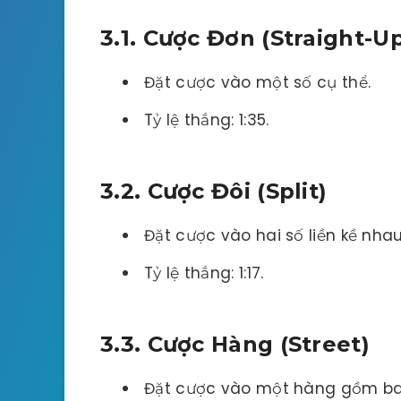
3.1. Cược Đơn (Straight-U
Đặt cược vào một số cụ thể.
Tỷ lệ thắng: 1:35.
3.2. Cược Đôi (Split)
Đặt cược vào hai số liền kề nhau
Tỷ lệ thắng: 1:17.
3.3. Cược Hàng (Street)
Đặt cược vào một hàng gồm ba s