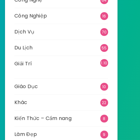
64
Công Nghiệp
16
Dịch Vụ
70
Du Lịch
55
Giải Trí
1.10
9
Giáo Dục
10
Khác
22
Kiến Thức – Cẩm nang
8
Làm Đẹp
9