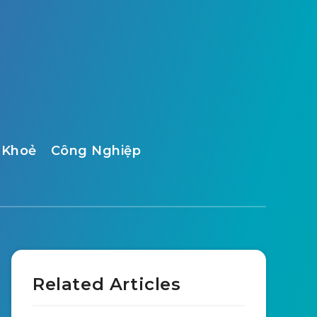
 Khoẻ
Công Nghiệp
Related Articles