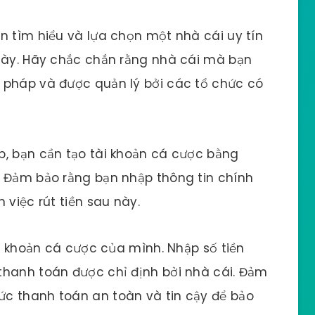
n tìm hiểu và lựa chọn một nhà cái uy tín
 này. Hãy chắc chắn rằng nhà cái mà bạn
 pháp và được quản lý bởi các tổ chức có
p, bạn cần tạo tài khoản cá cược bằng
. Đảm bảo rằng bạn nhập thông tin chính
 việc rút tiền sau này.
ài khoản cá cược của mình. Nhập số tiền
thanh toán được chỉ định bởi nhà cái. Đảm
c thanh toán an toàn và tin cậy để bảo