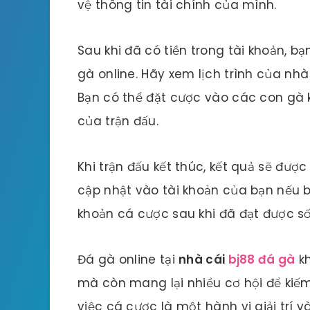
vệ thông tin tài chính của mình.
Sau khi đã có tiền trong tài khoản, b
gà online. Hãy xem lịch trình của n
Bạn có thể đặt cược vào các con gà 
của trận đấu.
Khi trận đấu kết thúc, kết quả sẽ đượ
cập nhật vào tài khoản của bạn nếu bạ
khoản cá cược sau khi đã đạt được số 
Đá gà online tại
nhà cái
bj88 đá gà
kh
mà còn mang lại nhiều cơ hội để kiếm
việc cá cược là một hành vi giải trí 