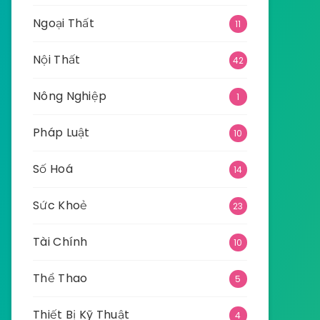
Ngoại Thất
11
Nội Thất
42
Nông Nghiệp
1
Pháp Luật
10
Số Hoá
14
Sức Khoẻ
23
Tài Chính
10
Thể Thao
5
Thiết Bị Kỹ Thuật
4