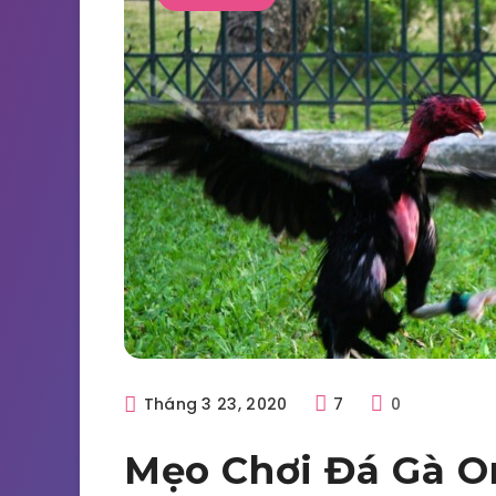
Tháng 3 23, 2020
7
0
Mẹo Chơi Đá Gà O