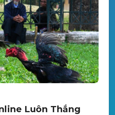
nline Luôn Thắng