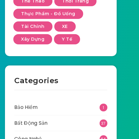
Thể Thao
Thời Trang
Thực Phẩm - Đồ Uống
Tài Chính
XE
Xây Dựng
Y Tế
Categories
Bảo Hiểm
1
Bất Động Sản
37
Công Nghệ