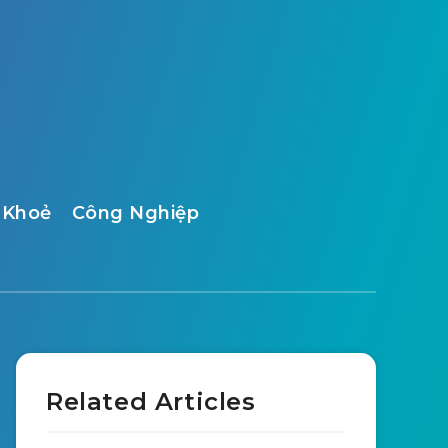
 Khoẻ
Công Nghiệp
Related Articles