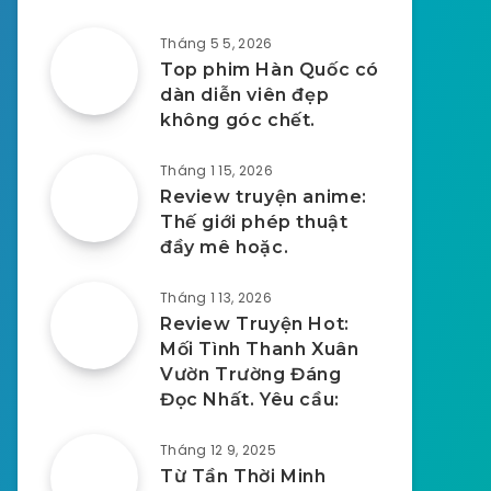
Tháng 5 5, 2026
Top phim Hàn Quốc có
dàn diễn viên đẹp
không góc chết.
Tháng 1 15, 2026
Review truyện anime:
Thế giới phép thuật
đầy mê hoặc.
Tháng 1 13, 2026
Review Truyện Hot:
Mối Tình Thanh Xuân
Vườn Trường Đáng
Đọc Nhất. Yêu cầu:
Tháng 12 9, 2025
Từ Tần Thời Minh