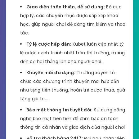
Giao diện thân thiện, dễ sử dụng:
Bố cục
hợp lý, các chuyên mục được sắp xếp khoa
học, giúp người chơi dễ dàng tìm kiếm và thao
tác.
Tỷ lệ cược hấp dẫn:
Kubet luôn cập nhật tỷ
lệ cược cạnh tranh nhất trên thị trường, mang
đến cơ hội thắng lớn cho người chơi.
Khuyến mãi đa dạng:
Thường xuyên tổ
chức các chương trình khuyến mãi hấp dẫn
như tặng tiền thưởng, hoàn trả cược thua, quà
tặng giá trị…
Bảo mật thông tin tuyệt đối:
Sử dụng công
nghệ bảo mật tiên tiến để đảm bảo an toàn
thông tin cá nhân và giao dịch của người chơi.
Hỗ trợ khách hàng 24/7:
Đội ngũ nhân viên