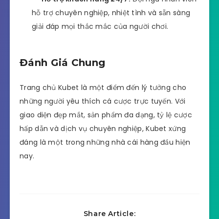
hỗ trợ chuyên nghiệp, nhiệt tình và sẵn sàng
giải đáp mọi thắc mắc của người chơi.
Đánh Giá Chung
Trang chủ Kubet là một điểm đến lý tưởng cho
những người yêu thích cá cược trực tuyến. Với
giao diện đẹp mắt, sản phẩm đa dạng, tỷ lệ cược
hấp dẫn và dịch vụ chuyên nghiệp, Kubet xứng
đáng là một trong những nhà cái hàng đầu hiện
nay.
Share Article: