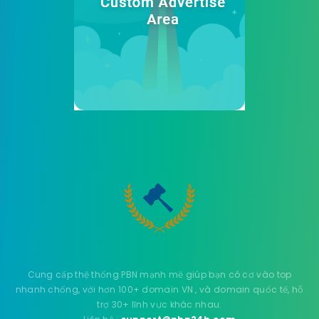
Cung cấp thệ thống PBN mạnh mẽ giúp bạn có cơ vào top
nhanh chống, với hơn 100+ domain VN , và domain quốc tế, hỗ
trợ 30+ lĩnh vực khác nhau.