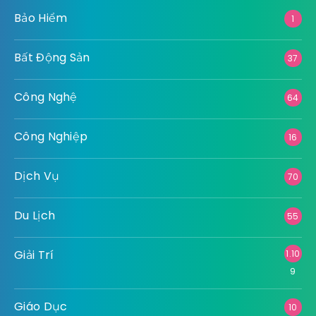
Bảo Hiểm
1
Bất Động Sản
37
Công Nghệ
64
Công Nghiệp
16
Dịch Vụ
70
Du Lịch
55
Giải Trí
1.10
9
Giáo Dục
10