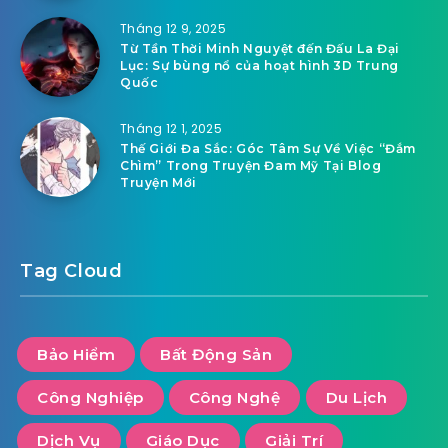
Tháng 12 9, 2025
Từ Tần Thời Minh Nguyệt đến Đấu La Đại
Lục: Sự bùng nổ của hoạt hình 3D Trung
Quốc
Tháng 12 1, 2025
Thế Giới Đa Sắc: Góc Tâm Sự Về Việc “Đắm
Chìm” Trong Truyện Đam Mỹ Tại Blog
Truyện Mới
Tag Cloud
Bảo Hiểm
Bất Động Sản
Công Nghiệp
Công Nghệ
Du Lịch
Dịch Vụ
Giáo Dục
Giải Trí