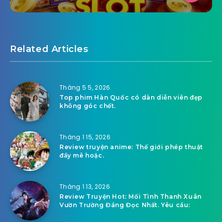
Related Articles
Tháng 5 5, 2026
Top phim Hàn Quốc có dàn diễn viên đẹp
không góc chết.
Tháng 1 15, 2026
Review truyện anime: Thế giới phép thuật
đầy mê hoặc.
Tháng 1 13, 2026
Review Truyện Hot: Mối Tình Thanh Xuân
Vườn Trường Đáng Đọc Nhất. Yêu cầu: