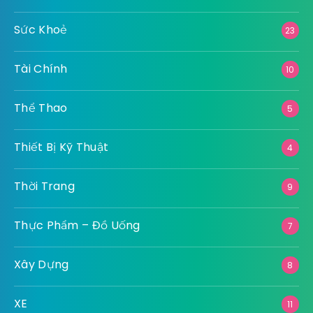
Sức Khoẻ
23
Tài Chính
10
Thể Thao
5
Thiết Bị Kỹ Thuật
4
Thời Trang
9
Thực Phẩm – Đồ Uống
7
Xây Dựng
8
XE
11