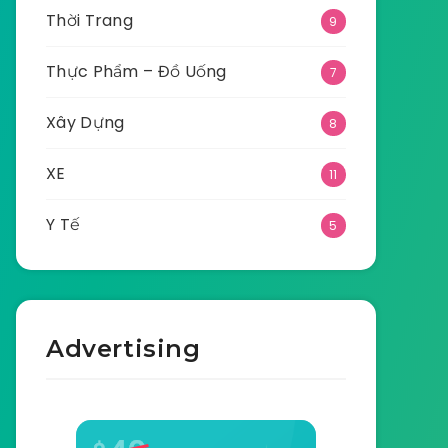
Thời Trang
9
Thực Phẩm – Đồ Uống
7
Xây Dựng
8
XE
11
Y Tế
5
Advertising