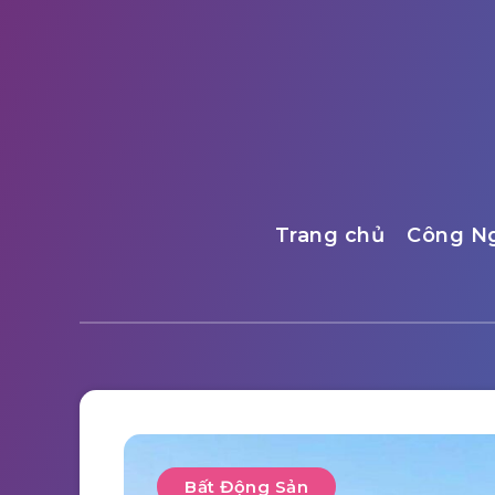
Trang chủ
Công N
Bất Động Sản