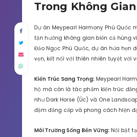
Trong Không Gian
Dự án Meypearl Harmony Phú Quốc mở
tận hưởng không gian biển cả hùng vĩ v
Đảo Ngọc Phú Quốc, dự án hứa hẹn 
vẹn, kết nối với thiên nhiên tuyệt vời 
Kiến Trúc Sang Trọng:
Meypearl Harmo
hộ mà còn là tác phẩm kiến trúc đẳng 
như Dark Horse (Úc) và One Landsca
đậm đẳng cấp và phong cách hiện đạ
Môi Trường Sống Bền Vững:
Nổi bật t