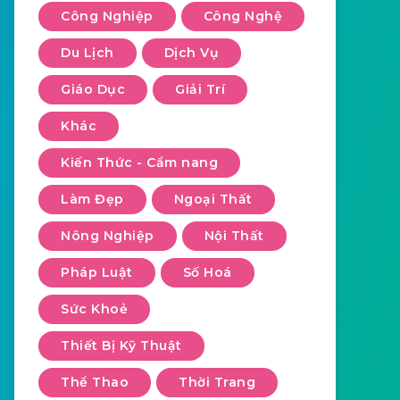
Công Nghiệp
Công Nghệ
Du Lịch
Dịch Vụ
Giáo Dục
Giải Trí
Khác
Kiến Thức - Cẩm nang
Làm Đẹp
Ngoại Thất
Nông Nghiệp
Nội Thất
Pháp Luật
Số Hoá
Sức Khoẻ
Thiết Bị Kỹ Thuật
Thể Thao
Thời Trang