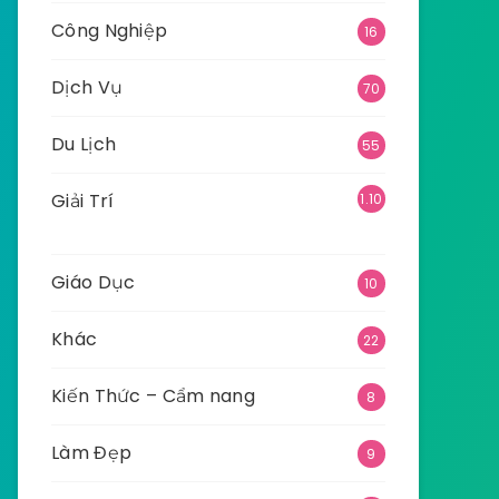
Công Nghiệp
16
Dịch Vụ
70
Du Lịch
55
Giải Trí
1.10
9
Giáo Dục
10
Khác
22
Kiến Thức – Cẩm nang
8
Làm Đẹp
9