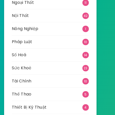
Ngoại Thất
11
Nội Thất
42
Nông Nghiệp
1
Pháp Luật
10
Số Hoá
14
Sức Khoẻ
23
Tài Chính
10
Thể Thao
5
Thiết Bị Kỹ Thuật
4