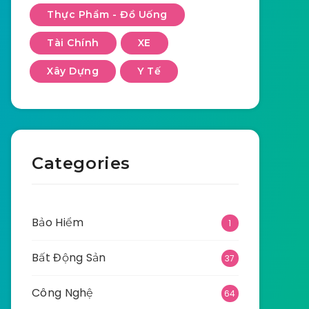
Thực Phẩm - Đồ Uống
Tài Chính
XE
Xây Dựng
Y Tế
Categories
Bảo Hiểm
1
Bất Động Sản
37
Công Nghệ
64