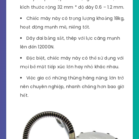
nén
Muốn siết dây đai cho các kiện hàng nặng; có bề
mặt tiếp xúc căng hoặc thẳng, doanh nghiệp có
thể dùng dụng cụ siết dây đai khí nén. Thiết kế
hoàn hảo; độ bền cao; vận hành dễ…là những ưu
điểm đáng kể của dụng cụ này. Phương thức đai
niềng là dùng khí nén và kẹp bọ sắt.
Dây đai phù hợp để sử dụng với thiết bị có
kích thước rộng 32 mm * độ dày 0.6 – 1.2 mm.
Chiếc máy này có trọng lượng khoảng 18kg,
hoạt động mạnh mẽ, niềng tốt.
Dây đai bằng sắt, thép với lực căng mạnh
lên đến 12000N.