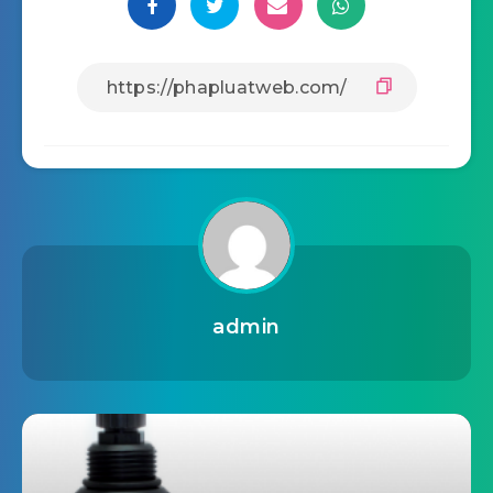
thù đóng gói sản phẩm và loại dây đai doanh
nghiệp sử dụng. Hãy chọn địa chỉ bán dụng cụ siết
dây đai uy tín để mua hàng đúng giá; đúng chất
lượng và được bảo hành!
Share Article: