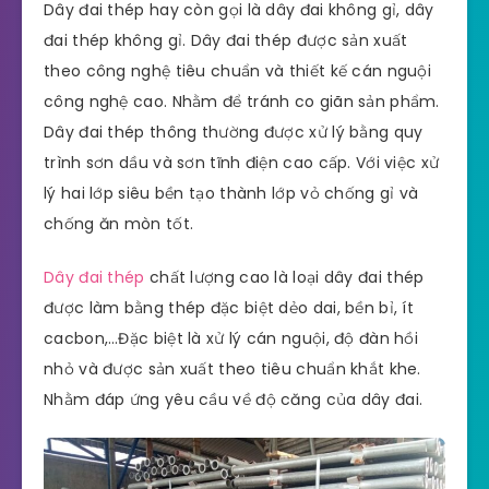
Dây đai thép hay còn gọi là dây đai không gỉ, dây
đai thép không gỉ. Dây đai thép được sản xuất
theo công nghệ tiêu chuẩn và thiết kế cán nguội
công nghệ cao. Nhằm để tránh co giãn sản phẩm.
Dây đai thép thông thường được xử lý bằng quy
trình sơn dầu và sơn tĩnh điện cao cấp. Với việc xử
lý hai lớp siêu bền tạo thành lớp vỏ chống gỉ và
chống ăn mòn tốt.
Dây đai thép
chất lượng cao là loại dây đai thép
được làm bằng thép đặc biệt dẻo dai, bền bỉ, ít
cacbon,…Đặc biệt là xử lý cán nguội, độ đàn hồi
nhỏ và được sản xuất theo tiêu chuẩn khắt khe.
Nhằm đáp ứng yêu cầu về độ căng của dây đai.