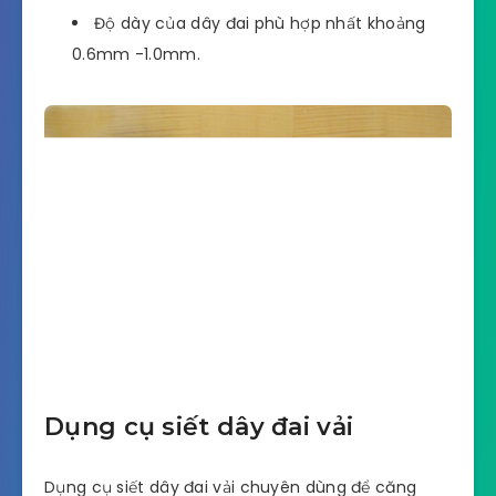
Thiết bị này có 2 vòng bị một chiều chống trượt
giúp căng dây hiệu quả. Thiết kế này giúp người
dùng đỡ tốn lực hơn và đảm bảo các loại dây cao
cấp không bị trầy xước. Dao cắt đủ sắc bén để cắt
tất cả các loại dây.
Phương thức hoạt động của dụng cụ này là
niềng đai bằng tay và kẹp bọ.
Dây đai phù hợp nhất để sử dụng là 12mm-
16mm ,16mm-19mm.
Độ dày của dây đai phù hợp nhất khoảng
0.6mm -1.0mm.