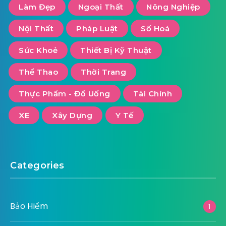
Tag Cloud
Bảo Hiểm
Bất Động Sản
Công Nghiệp
Công Nghệ
Du Lịch
Dịch Vụ
Giáo Dục
Giải Trí
Khác
Kiến Thức - Cẩm nang
Làm Đẹp
Ngoại Thất
Nông Nghiệp
Nội Thất
Pháp Luật
Số Hoá
Sức Khoẻ
Thiết Bị Kỹ Thuật
Thể Thao
Thời Trang