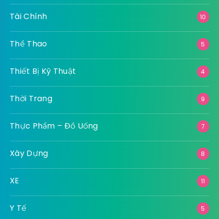
Nội Thất
42
Nông Nghiệp
1
Pháp Luật
10
Số Hoá
14
Sức Khoẻ
23
Tài Chính
10
Thể Thao
5
Thiết Bị Kỹ Thuật
4