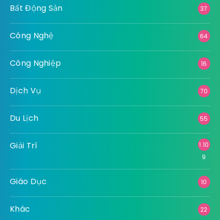
Thực Phẩm - Đồ Uống
Tài Chính
XE
Xây Dựng
Y Tế
Categories
Bảo Hiểm
1
Bất Động Sản
37
Công Nghệ
64
Công Nghiệp
16