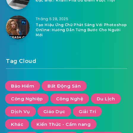
Tháng 1 31, 2026
Top 10 Mặt Hàng Trung Quốc “Bán Là Chạy”
Năm 2026: Dự Báo Từ Người Trong Nghề
Tháng 1 30, 2026
Làm giàu từ Alibaba: Cách tìm nguồn hàng
giá gốc để khởi nghiệp.
Tháng 5 29, 2025
Tài Khoản Exness Có Những Quyền Lợi Gì
Đặc Biệt? Khám Phá Ưu Điểm Vượt Trội
Tháng 5 28, 2025
Tạo Hiệu Ứng Chữ Phát Sáng Với Photoshop
Online: Hướng Dẫn Từng Bước Cho Người
Mới