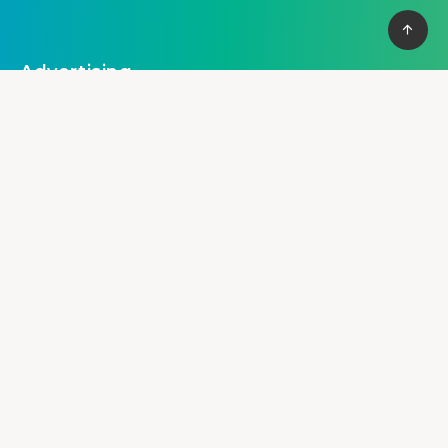
Thời Trang
9
Thực Phẩm – Đồ Uống
7
Xây Dựng
8
XE
11
Y Tế
5
Advertising