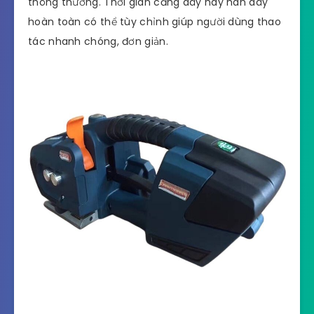
Dụng cụ đai PP/PET dùng pin
Dụng cụ siết dây đai dùng pin hàn dây bằng ma
sát nhiệt. Đây là chiếc máy 3 trong 1 khi cùng lúc
thực hiện được đầy đủ chức năng như căng dây;
hàn dây; cắt dây.
Dụng cụ này thích hợp khi sử dụng cho hàng hóa
thông thường. Thời gian căng dây hay hàn dây
hoàn toàn có thể tùy chỉnh giúp người dùng thao
tác nhanh chóng, đơn giản.