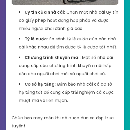
Uy tín của nhà cái:
Chọn một nhà cái uy tín
có giấy phép hoạt động hợp pháp và được
nhiều người chơi đánh giá cao.
Tỷ lệ cược:
So sánh tỷ lệ cược của các nhà
cái khác nhau để tìm được tỷ lệ cược tốt nhất.
Chương trình khuyến mãi:
Một số nhà cái
cung cấp các chương trình khuyến mãi hấp
dẫn cho người chơi mới và người chơi cũ.
Cơ sở hạ tầng:
Đảm bảo nhà cái có cơ sở
hạ tầng tốt để cung cấp trải nghiệm cá cược
mượt mà và liền mạch.
Chúc bạn may mắn khi cá cược đua xe đạp trực
tuyến!