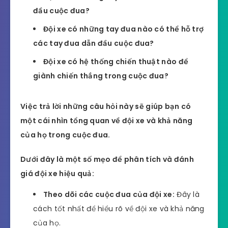
đầu cuộc đua?
Đội xe có những tay đua nào có thể hỗ trợ
các tay đua dẫn đầu cuộc đua?
Đội xe có hệ thống chiến thuật nào để
giành chiến thắng trong cuộc đua?
Việc trả lời những câu hỏi này sẽ giúp bạn có
một cái nhìn tổng quan về đội xe và khả năng
của họ trong cuộc đua.
Dưới đây là một số mẹo để phân tích và đánh
giá đội xe hiệu quả:
Theo dõi các cuộc đua của đội xe:
Đây là
cách tốt nhất để hiểu rõ về đội xe và khả năng
của họ.