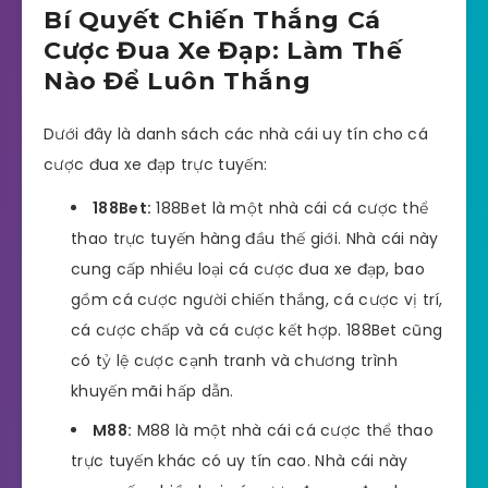
Bí Quyết Chiến Thắng Cá
Cược Đua Xe Đạp: Làm Thế
Nào Để Luôn Thắng
Dưới đây là danh sách các nhà cái uy tín cho cá
cược đua xe đạp trực tuyến:
188Bet:
188Bet là một nhà cái cá cược thể
thao trực tuyến hàng đầu thế giới. Nhà cái này
cung cấp nhiều loại cá cược đua xe đạp, bao
gồm cá cược người chiến thắng, cá cược vị trí,
cá cược chấp và cá cược kết hợp. 188Bet cũng
có tỷ lệ cược cạnh tranh và chương trình
khuyến mãi hấp dẫn.
M88:
M88 là một nhà cái cá cược thể thao
trực tuyến khác có uy tín cao. Nhà cái này