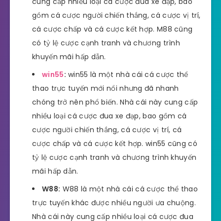
cung cấp nhiều loại cá cược đua xe đạp, bao
gồm cá cược người chiến thắng, cá cược vị trí,
cá cược chấp và cá cược kết hợp. M88 cũng
có tỷ lệ cược cạnh tranh và chương trình
khuyến mãi hấp dẫn.
win55
:
win55 là một nhà cái cá cược thể
thao trực tuyến mới nổi nhưng đã nhanh
chóng trở nên phổ biến. Nhà cái này cung cấp
nhiều loại cá cược đua xe đạp, bao gồm cá
cược người chiến thắng, cá cược vị trí, cá
cược chấp và cá cược kết hợp. win55 cũng có
tỷ lệ cược cạnh tranh và chương trình khuyến
mãi hấp dẫn.
W88:
W88 là một nhà cái cá cược thể thao
trực tuyến khác được nhiều người ưa chuộng.
Nhà cái này cung cấp nhiều loại cá cược đua