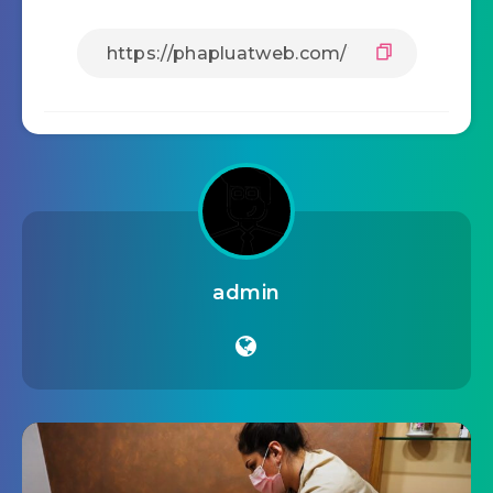
admin