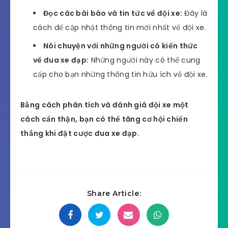
Đọc các bài báo và tin tức về đội xe:
Đây là
cách để cập nhật thông tin mới nhất về đội xe.
Nói chuyện với những người có kiến thức
về đua xe đạp:
Những người này có thể cung
cấp cho bạn những thông tin hữu ích về đội xe.
Bằng cách phân tích và đánh giá đội xe một
cách cẩn thận, bạn có thể tăng cơ hội chiến
thắng khi đặt cược đua xe đạp.
Share Article: