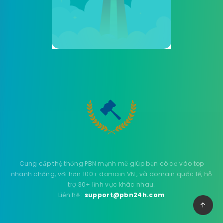
Cung cấp thệ thống PBN mạnh mẽ giúp bạn có cơ vào top
nhanh chống, với hơn 100+ domain VN , và domain quốc tế, hỗ
trợ 30+ lĩnh vực khác nhau.
Liên hệ :
support@pbn24h.com