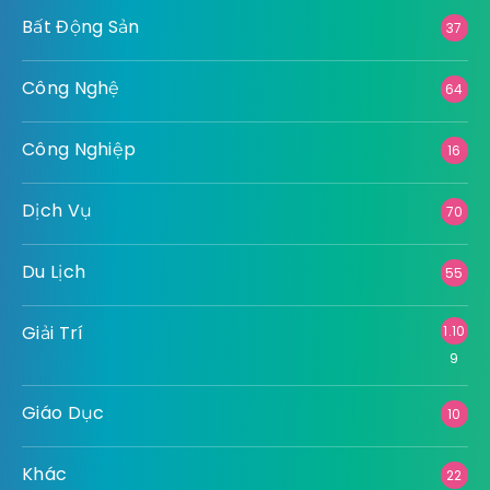
Bất Động Sản
37
Công Nghệ
64
Công Nghiệp
16
Dịch Vụ
70
Du Lịch
55
Giải Trí
1.10
9
Giáo Dục
10
Khác
22