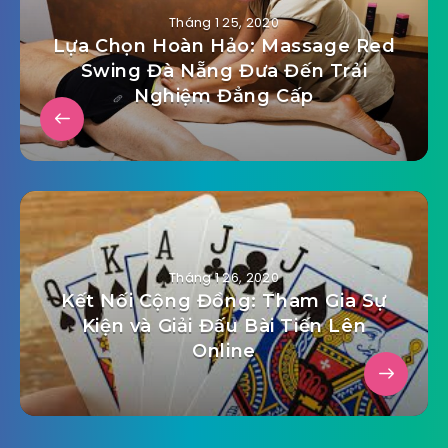
Tháng 1 25, 2020
Lựa Chọn Hoàn Hảo: Massage Red
Swing Đà Nẵng Đưa Đến Trải
Nghiệm Đẳng Cấp
Tháng 1 26, 2020
Kết Nối Cộng Đồng: Tham Gia Sự
Kiện và Giải Đấu Bài Tiến Lên
Online