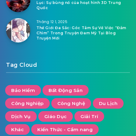
Lục: Sự bùng nổ của hoạt hình 3D Trung
Quốc
Tháng 12 1, 2025
Thế Giới Đa Sắc: Góc Tâm Sự Về Việc “Đắm
Chìm” Trong Truyện Đam Mỹ Tại Blog
Truyện Mới
Tag Cloud
Bảo Hiểm
Bất Động Sản
Công Nghiệp
Công Nghệ
Du Lịch
Dịch Vụ
Giáo Dục
Giải Trí
Khác
Kiến Thức - Cẩm nang