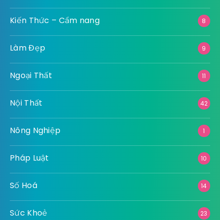
Kiến Thức – Cẩm nang
8
Làm Đẹp
9
Ngoại Thất
11
Nội Thất
42
Nông Nghiệp
1
Pháp Luật
10
Số Hoá
14
Sức Khoẻ
23