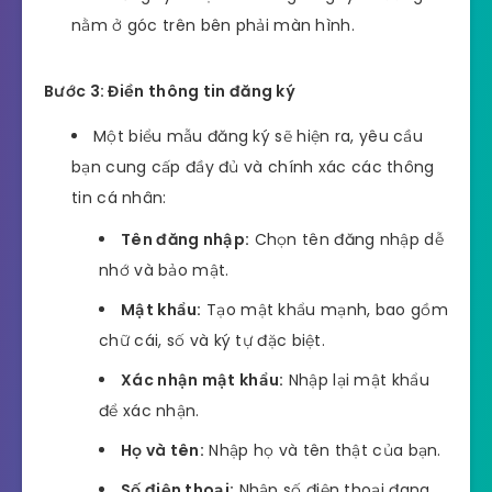
nằm ở góc trên bên phải màn hình.
Bước 3: Điền thông tin đăng ký
Một biểu mẫu đăng ký sẽ hiện ra, yêu cầu
bạn cung cấp đầy đủ và chính xác các thông
tin cá nhân:
Tên đăng nhập:
Chọn tên đăng nhập dễ
nhớ và bảo mật.
Mật khẩu:
Tạo mật khẩu mạnh, bao gồm
chữ cái, số và ký tự đặc biệt.
Xác nhận mật khẩu:
Nhập lại mật khẩu
để xác nhận.
Họ và tên:
Nhập họ và tên thật của bạn.
Số điện thoại:
Nhập số điện thoại đang