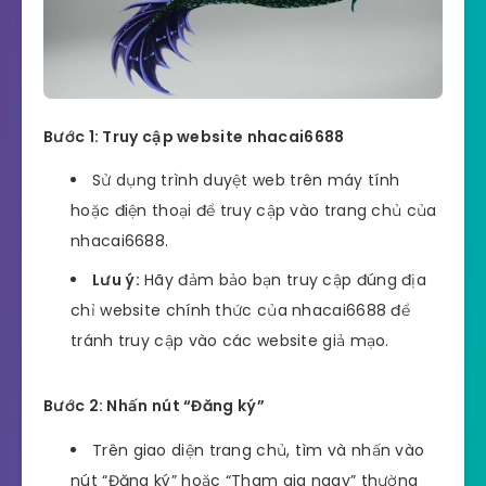
Bước 1: Truy cập website nhacai6688
Sử dụng trình duyệt web trên máy tính
hoặc điện thoại để truy cập vào trang chủ của
nhacai6688.
Lưu ý:
Hãy đảm bảo bạn truy cập đúng địa
chỉ website chính thức của nhacai6688 để
tránh truy cập vào các website giả mạo.
Bước 2: Nhấn nút “Đăng ký”
Trên giao diện trang chủ, tìm và nhấn vào
nút “Đăng ký” hoặc “Tham gia ngay” thường