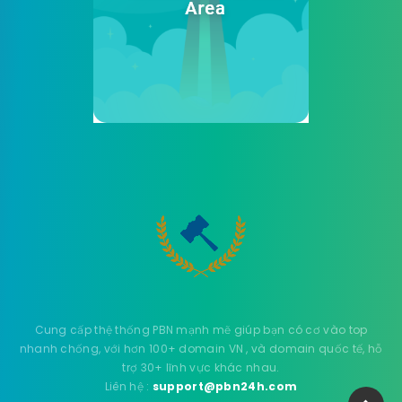
Cung cấp thệ thống PBN mạnh mẽ giúp bạn có cơ vào top
nhanh chống, với hơn 100+ domain VN , và domain quốc tế, hỗ
trợ 30+ lĩnh vực khác nhau.
Liên hệ :
support@pbn24h.com