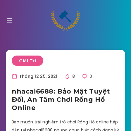
Giải Trí
Tháng 12 25, 2021
8
0
nhacai6688: Bảo Mật Tuyệt
Đối, An Tâm Chơi Rồng Hổ
Online
Bạn muốn trải nghiệm trò chơi Rồng Hổ online hấp
dẫn tại nhacai6688 nhưng chưa biết cách đăng ký