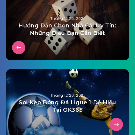
Tháng 12 25, 2021
Hướng Dẫn Chọn Nhà Cái Uy Tín:
Những Điều Bạn Cần Biết
Tháng 12 26, 2021
Soi Kèo Bóng Đá Ligue 1 Dễ Hiểu
Tại OK365