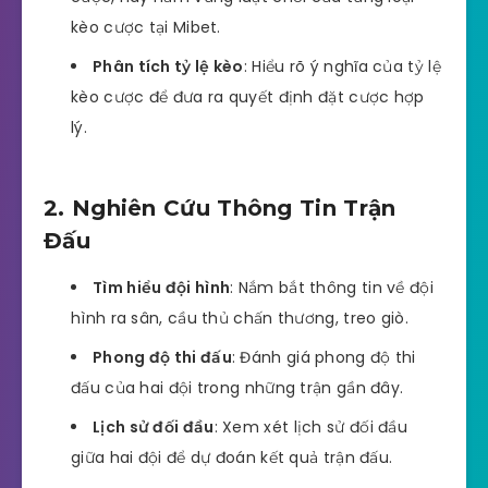
kèo cược tại Mibet.
Phân tích tỷ lệ kèo
: Hiểu rõ ý nghĩa của tỷ lệ
kèo cược để đưa ra quyết định đặt cược hợp
lý.
2. Nghiên Cứu Thông Tin Trận
Đấu
Tìm hiểu đội hình
: Nắm bắt thông tin về đội
hình ra sân, cầu thủ chấn thương, treo giò.
Phong độ thi đấu
: Đánh giá phong độ thi
đấu của hai đội trong những trận gần đây.
Lịch sử đối đầu
: Xem xét lịch sử đối đầu
giữa hai đội để dự đoán kết quả trận đấu.