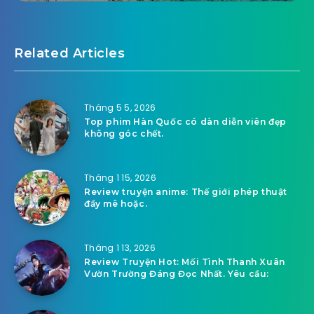
Related Articles
Tháng 5 5, 2026
Top phim Hàn Quốc có dàn diễn viên đẹp
không góc chết.
Tháng 1 15, 2026
Review truyện anime: Thế giới phép thuật
đầy mê hoặc.
Tháng 1 13, 2026
Review Truyện Hot: Mối Tình Thanh Xuân
Vườn Trường Đáng Đọc Nhất. Yêu cầu: