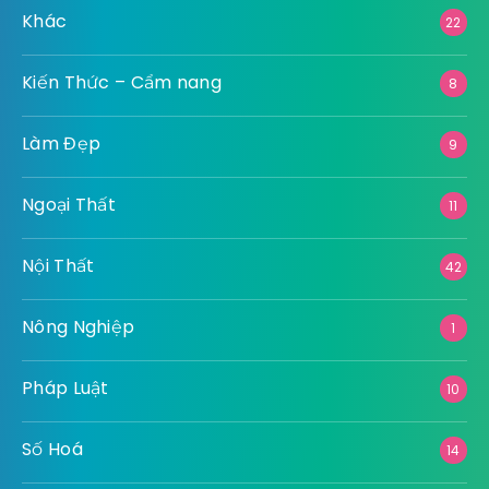
Khác
22
Kiến Thức – Cẩm nang
8
Làm Đẹp
9
Ngoại Thất
11
Nội Thất
42
Nông Nghiệp
1
Pháp Luật
10
Số Hoá
14