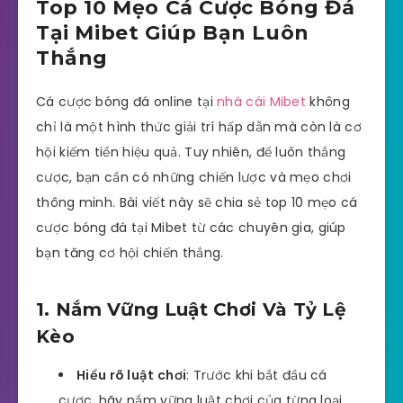
Top 10 Mẹo Cá Cược Bóng Đá
Tại Mibet Giúp Bạn Luôn
Thắng
Cá cược bóng đá online tại
nhà cái Mibet
không
chỉ là một hình thức giải trí hấp dẫn mà còn là cơ
hội kiếm tiền hiệu quả. Tuy nhiên, để luôn thắng
cược, bạn cần có những chiến lược và mẹo chơi
thông minh. Bài viết này sẽ chia sẻ top 10 mẹo cá
cược bóng đá tại Mibet từ các chuyên gia, giúp
bạn tăng cơ hội chiến thắng.
1. Nắm Vững Luật Chơi Và Tỷ Lệ
Kèo
Hiểu rõ luật chơi
: Trước khi bắt đầu cá
cược, hãy nắm vững luật chơi của từng loại