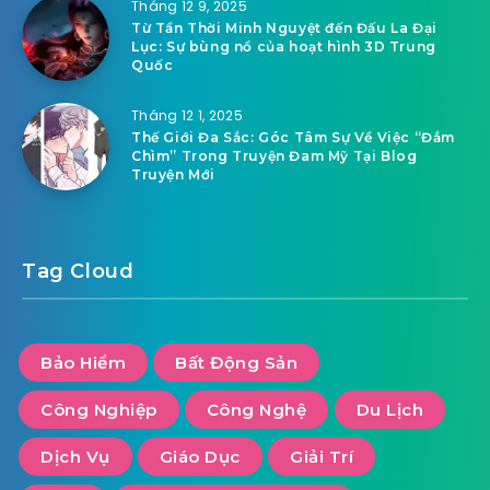
Tháng 12 9, 2025
Từ Tần Thời Minh Nguyệt đến Đấu La Đại
Lục: Sự bùng nổ của hoạt hình 3D Trung
Quốc
Tháng 12 1, 2025
Thế Giới Đa Sắc: Góc Tâm Sự Về Việc “Đắm
Chìm” Trong Truyện Đam Mỹ Tại Blog
Truyện Mới
Tag Cloud
Bảo Hiểm
Bất Động Sản
Công Nghiệp
Công Nghệ
Du Lịch
Dịch Vụ
Giáo Dục
Giải Trí