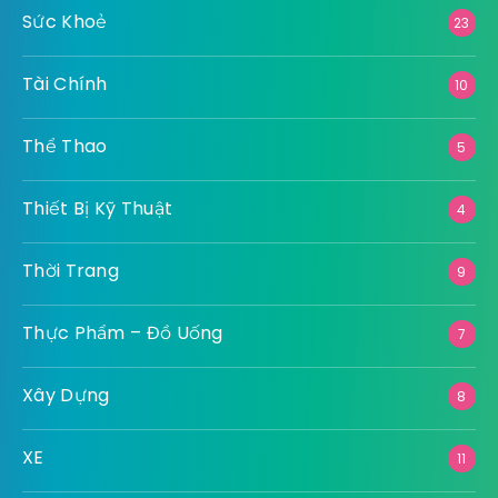
Sức Khoẻ
23
Tài Chính
10
Thể Thao
5
Thiết Bị Kỹ Thuật
4
Thời Trang
9
Thực Phẩm – Đồ Uống
7
Xây Dựng
8
XE
11