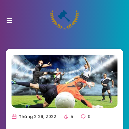
Tháng 2 26, 2022
5
0