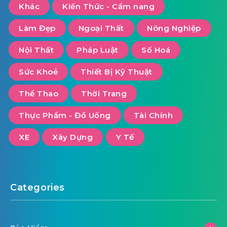
Khác
Kiến Thức - Cẩm nang
Làm Đẹp
Ngoại Thất
Nông Nghiệp
Nội Thất
Pháp Luật
Số Hoá
Sức Khoẻ
Thiết Bị Kỹ Thuật
Thể Thao
Thời Trang
Thực Phẩm - Đồ Uống
Tài Chính
XE
Xây Dựng
Y Tế
Categories