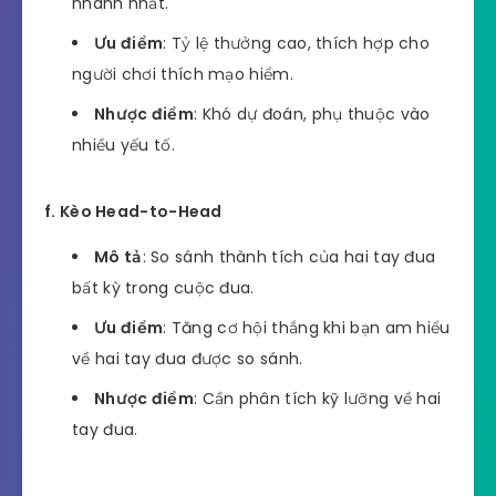
nhanh nhất.
Ưu điểm
: Tỷ lệ thưởng cao, thích hợp cho
người chơi thích mạo hiểm.
Nhược điểm
: Khó dự đoán, phụ thuộc vào
nhiều yếu tố.
f. Kèo Head-to-Head
Mô tả
: So sánh thành tích của hai tay đua
bất kỳ trong cuộc đua.
Ưu điểm
: Tăng cơ hội thắng khi bạn am hiểu
về hai tay đua được so sánh.
Nhược điểm
: Cần phân tích kỹ lưỡng về hai
tay đua.